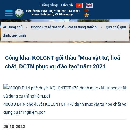
Đăng nhập
Liên hệ
Trang chủ
Phòng Cơ sở vật chất - Vật tư trang thiết bị
Quy chế, quy
định, quy trình
GIỚI THIỆU
CƠ CẤU TỔ CHỨC
Công khai KQLCNT gói thầu "Mua vật tư, hoá
chất, DCTN phục vụ đào tạo" năm 2021
TUYỂN SINH
ĐÀO TẠO
ĐẢM BẢO CHẤT LƯỢNG
400QĐ-DHN phê duyệt KQLCNTGT 470 danh mục vật tư hóa chất và
KHOA HỌC CÔNG NGHỆ
dụng cụ thí nghiệm.pdf
HTQT
26-10-2022