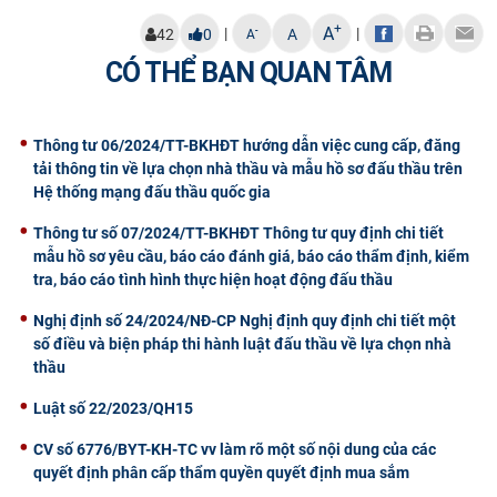
CỰU NGƯỜI HỌC
+
A
|
|
-
42
0
A
A
CÓ THỂ BẠN QUAN TÂM
Thông tư 06/2024/TT-BKHĐT hướng dẫn việc cung cấp, đăng
tải thông tin về lựa chọn nhà thầu và mẫu hồ sơ đấu thầu trên
Hệ thống mạng đấu thầu quốc gia
Thông tư số 07/2024/TT-BKHĐT Thông tư quy định chi tiết
mẫu hồ sơ yêu cầu, báo cáo đánh giá, báo cáo thẩm định, kiểm
tra, báo cáo tình hình thực hiện hoạt động đấu thầu
Nghị định số 24/2024/NĐ-CP Nghị định quy định chi tiết một
số điều và biện pháp thi hành luật đấu thầu về lựa chọn nhà
thầu
Luật số 22/2023/QH15
CV số 6776/BYT-KH-TC vv làm rõ một số nội dung của các
quyết định phân cấp thẩm quyền quyết định mua sắm