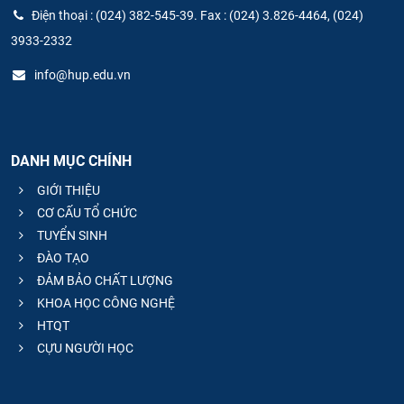
Điện thoại : (024) 382-545-39. Fax : (024) 3.826-4464, (024)
3933-2332
info@hup.edu.vn
DANH MỤC CHÍNH
GIỚI THIỆU
CƠ CẤU TỔ CHỨC
TUYỂN SINH
ĐÀO TẠO
ĐẢM BẢO CHẤT LƯỢNG
KHOA HỌC CÔNG NGHỆ
HTQT
CỰU NGƯỜI HỌC