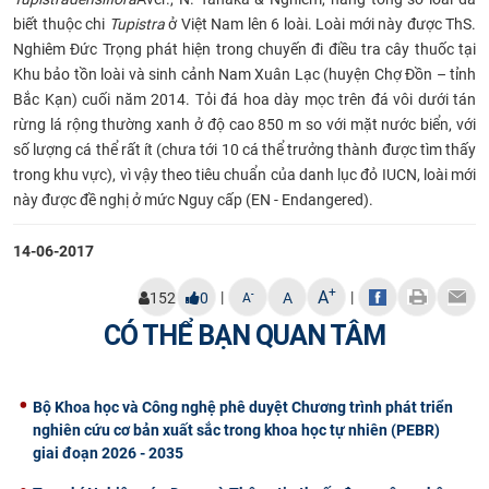
biết thuộc chi
Tupistra
ở Việt Nam lên 6 loài. Loài mới này được ThS.
CỰU NGƯỜI HỌC
Nghiêm Đức Trọng phát hiện trong chuyến đi điều tra cây thuốc tại
Khu bảo tồn loài và sinh cảnh Nam Xuân Lạc (huyện Chợ Đồn – tỉnh
Bắc Kạn) cuối năm 2014. Tỏi đá hoa dày mọc trên đá vôi dưới tán
rừng lá rộng thường xanh ở độ cao 850 m so với mặt nước biển, với
số lượng cá thể rất ít (chưa tới 10 cá thể trưởng thành được tìm thấy
trong khu vực), vì vậy theo tiêu chuẩn của danh lục đỏ IUCN, loài mới
này được đề nghị ở mức Nguy cấp (EN - Endangered).
14-06-2017
+
A
|
|
-
152
0
A
A
CÓ THỂ BẠN QUAN TÂM
Bộ Khoa học và Công nghệ phê duyệt Chương trình phát triển
nghiên cứu cơ bản xuất sắc trong khoa học tự nhiên (PEBR)
giai đoạn 2026 - 2035