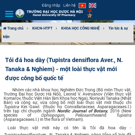
Đăng nhập
Liên hệ
Trang chủ
KHCN-HTPT
KHOA HỌC CÔNG NGHỆ
Tin tức & sự
kiện
GIỚI THIỆU
CƠ CẤU TỔ CHỨC
Tỏi đá hoa dày (Tupistra densiflora Aver., N.
Tanaka & Nghiem) - một loài thực vật mới
TUYỂN SINH
được công bố quốc tế
ĐÀO TẠO
Nhóm các nhà khoa học, Nghiêm Đức Trọng (Bộ môn Thực vật,
Trường Đại học Dược Hà Nội), Leonid V. Averyanov (Viện thực vật
ĐẢM BẢO CHẤT LƯỢNG
Komarov, thuộc Viện Hàn lâm Khoa học Nga), Noriyuki Tanaka (Nhật
Bản) và cộng sự, vừa công bố một loài thực vật mới thuộc chi
Tupistra
Ker.-Gawl. (thuộc họ Convallariaceae, Asparagaceaes.l.)
trên tạp chí chuyên ngành
Nordic Journal of Botany
, 2016 (New
KHOA HỌC CÔNG NGHỆ
species of
Ophiopogon
,
Peliosanthes
and
Tupistra
(Asparagaceaes.l.) in the flora of Vietnam).​
HTQT
​
Loài thực vật mới này có tên là Tỏi đá hoa dày -
Tupistradensiflora
Aver., N. Tanaka & Nghiem, nâng tổng số loài đã