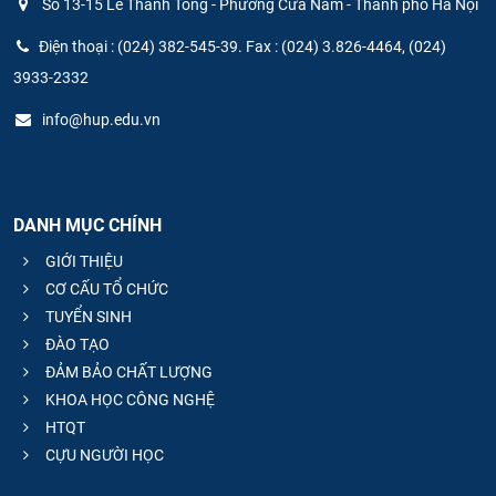
Số 13-15 Lê Thánh Tông - Phường Cửa Nam - Thành phố Hà Nội
Điện thoại : (024) 382-545-39. Fax : (024) 3.826-4464, (024)
3933-2332
info@hup.edu.vn
DANH MỤC CHÍNH
GIỚI THIỆU
CƠ CẤU TỔ CHỨC
TUYỂN SINH
ĐÀO TẠO
ĐẢM BẢO CHẤT LƯỢNG
KHOA HỌC CÔNG NGHỆ
HTQT
CỰU NGƯỜI HỌC