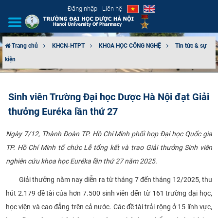
Đăng nhập
Liên hệ
Trang chủ
KHCN-HTPT
KHOA HỌC CÔNG NGHỆ
Tin tức & sự
kiện
GIỚI THIỆU
CƠ CẤU TỔ CHỨC
Sinh viên Trường Đại học Dược Hà Nội đạt Giải
thưởng Euréka lần thứ 27
TUYỂN SINH
Ngày 7/12, Thành Đoàn TP. Hồ Chí Minh phối hợp Đại học Quốc gia
ĐÀO TẠO
TP. Hồ Chí Minh tổ chức Lễ tổng kết và trao Giải thưởng Sinh viên
ĐẢM BẢO CHẤT LƯỢNG
nghiên cứu khoa học Euréka lần thứ 27 năm 2025.
Giải thưởng năm nay diễn ra từ tháng 7 đến tháng 12/2025, thu
KHOA HỌC CÔNG NGHỆ
hút 2.179 đề tài của hơn 7.500 sinh viên đến từ 161 trường đại học,
HTQT
học viện và cao đẳng trên cả nước. Các đề tài trải rộng ở 15 lĩnh vực,