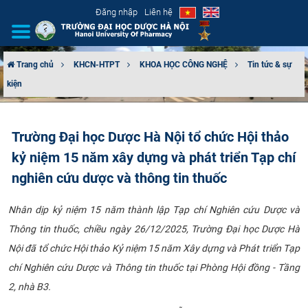
Đăng nhập
Liên hệ
Trang chủ
KHCN-HTPT
KHOA HỌC CÔNG NGHỆ
Tin tức & sự
kiện
GIỚI THIỆU
CƠ CẤU TỔ CHỨC
Trường Đại học Dược Hà Nội tổ chức Hội thảo
kỷ niệm 15 năm xây dựng và phát triển Tạp chí
TUYỂN SINH
nghiên cứu dược và thông tin thuốc
ĐÀO TẠO
Nhân dịp kỷ niệm 15 năm thành lập Tạp chí Nghiên cứu Dược và
ĐẢM BẢO CHẤT LƯỢNG
Thông tin thuốc, chiều ngày 26/12/2025, Trường Đại học Dược Hà
Nội đã tổ chức Hội thảo Kỷ niệm 15 năm Xây dựng và Phát triển Tạp
KHOA HỌC CÔNG NGHỆ
chí Nghiên cứu Dược và Thông tin thuốc tại Phòng Hội đồng - Tầng
2, nhà B3.
HTQT