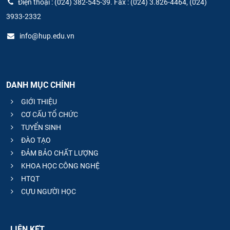
Điện thoại : (024) 382-545-39. Fax : (024) 3.826-4464, (024)
3933-2332
info@hup.edu.vn
DANH MỤC CHÍNH
GIỚI THIỆU
CƠ CẤU TỔ CHỨC
TUYỂN SINH
ĐÀO TẠO
ĐẢM BẢO CHẤT LƯỢNG
KHOA HỌC CÔNG NGHỆ
HTQT
CỰU NGƯỜI HỌC
LIÊN KẾT