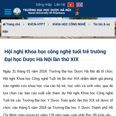
Đăng nhập
Liên hệ
Trang chủ
KHCN-HTPT
KHOA HỌC CÔNG NGHỆ
Tin tức & sự
kiện
GIỚI THIỆU
CƠ CẤU TỔ CHỨC
Hội nghị Khoa học công nghệ tuổi trẻ trường
Đại học Dược Hà Nội lần thứ XIX
TUYỂN SINH
ĐÀO TẠO
Ngày 31 tháng 01 năm 2018, Trường Đại học Dược Hà Nội đã tổ chức
Hội nghị Khoa học Công nghệ Tuổi trẻ lần thứ XIX nhằm đánh giá phong
ĐẢM BẢO CHẤT LƯỢNG
trào nghiên cứu khoa học của cán bộ trẻ, học viên và sinh viên, qua đó
lựa chọn các báo cáo xuất sắc tham dự Hội nghị Khoa học Công nghệ
KHOA HỌC CÔNG NGHỆ
Tuổi trẻ các Trường Đại học Y Dược Toàn quốc lần thứ XIX sẽ được tổ
chức vào tháng 5 năm 2018 tại Trường Đại học Y Dược Thành phố Hồ
HTQT
Chí Minh chào mừng kỷ niệm 128 năm ngày sinh nhật Bác Hồ kính yêu​​​​​​.