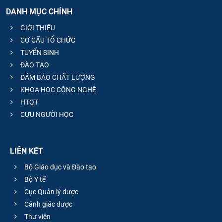
DANH MỤC CHÍNH
GIỚI THIỆU
CƠ CẤU TỔ CHỨC
TUYỂN SINH
ĐÀO TẠO
ĐẢM BẢO CHẤT LƯỢNG
KHOA HỌC CÔNG NGHỆ
HTQT
CỰU NGƯỜI HỌC
LIÊN KẾT
Bộ Giáo dục và Đào tạo
Bộ Y tế
Cục Quản lý dược
Cảnh giác dược
Thư viện