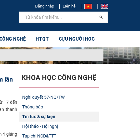
Đăng nhập
Liên hệ
 CÔNG NGHỆ
HTQT
CỰU NGƯỜI HỌC
KHOA HỌC CÔNG NGHỆ
m lần
Nghị quyết 57-NQ/TW
từ 17 đến
Thông báo
oàn thanh
Tin tức & sự kiện
Hội thảo - Hội nghị
m 4 giảng
Tạp chí NCD&TTT