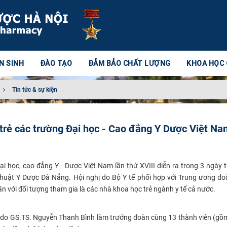
N SINH
ĐÀO TẠO
ĐẢM BẢO CHẤT LƯỢNG
KHOA HỌC
Tin tức & sự kiện
 trẻ các trường Đại học - Cao đẳng Y Dược Việt Na
ại học, cao đẳng Y - Dược Việt Nam lần thứ XVIII
diễn ra t
rong 3 ngày 
thuật Y Dược
Đà Nẵng. Hội nghị do Bộ Y tế phối hợp với Trung ương đ
ần với đối tượng tham gia là các nhà khoa học trẻ ngành y tế cả nước.
 do GS.TS. Nguyễn Thanh Bình làm trưởng đoàn cùng 13 thành viên (gồ