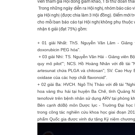
viên tham gia Hội đồng giám khảo, 1 bí thư đoàn than
Trong những ngày diễn ra Hội nghị, nhóm báo cáo vi
gia Hội nghị
(được chia làm 3 Hội đồng). Đ
iểm mới tr
cho mỗi ban báo cáo tại Hội nghị không phụ thuộc 
nhận 6 giải (đạt 75
%)
gồm:​
+ 01 giải Nhất: ThS. Nguyễn Văn Lâm - Giảng 
doxorubicin PEG hóa
".
+ 03 giải Nhì: TS. Nguyễn Văn Hải - Giảng viên B
quy mô pilot
"'; NCS. Hồ Hoàng Nhân với đề tài "
artesunat chứa PLGA và chitosan
"; SV. Cao Huy B
oxidase của các hợp chất flavonoid
".
+ 02 giải Ba: HVCH. Ngô Thị Thảo với đề tài "
Nghi
hoa vàng thu hái tại huyện Ba Chẽ, tỉnh Quảng N
tenofovir trên bệnh nhân sử dụng ARV tại phòng k
Bên cạnh đó
B
ộ môn Dược lực
- Trường Đại học
trong công tác nghiên cứu khoa học giai đoạn 20
phẩm Quốc gia được vinh dự tặng Kỷ niệm chương 