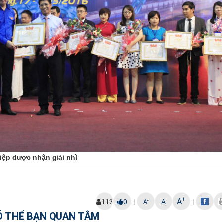
hiệp dược
nhận giải nhì
+
A
|
|
-
112
0
A
A
Ó THỂ BẠN QUAN TÂM