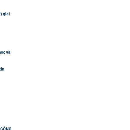
) giai
học và
tin
 CÔNG