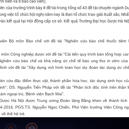
h niên và 8 báo cáo viên).
ên của trường trình bày 8 đề tài trong tổng số 43 đề tài chuyên ngành 
ong việc tổ chức hội nghị năm nay là Ban tổ chức trao giải Xuất sắc, Nhất
vào kết quả tại Hội đồng cấp cơ sở. Kết quả Trường Đại học Dược Hà Nộ
viên Bộ môn Bào chế với đề tài "N
ghiên cứu bào chế thuốc tiêm 
ộ môn Công nghiệp dược với đề tài "C
ải tiến quy trình bán tổng hợp car
Nghiên cứu bào chế và khả năng ức chế tế bào ung thư
in vitro
của
ình với đề tài "
Xây dựng mô hình toán học dự đoán tác dụng ức chế
ên cứu đặc điểm thực vật, thành phần hóa học, tác dụng sinh học củ
inh
"; DS. Nguyễn Tiến Pháp với đề tài "
Phân tích độc tính trên thận 
hám ngoại trú, Bệnh viện Bạch Mai
".
 Dược Hà Nội
được Trung ương Đoàn tặng Bằng khen về thành tích 
14-2016.
PGS.TS. Nguyễn Ngọc Chiến, Phó Viện trưởng Viện Công n
về thế hệ trẻ.