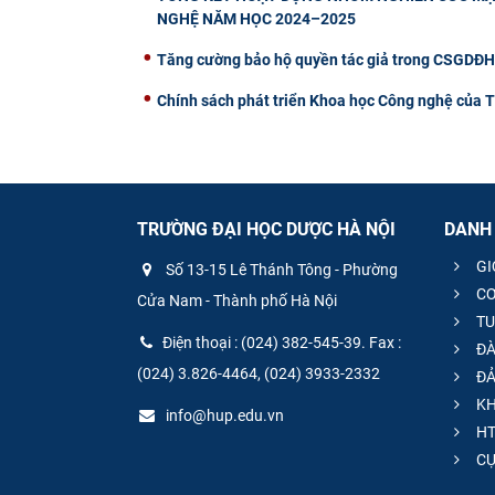
NGHỆ NĂM HỌC 2024–2025
Tăng cường bảo hộ quyền tác giả trong CSGDĐH: 
Chính sách phát triển Khoa học Công nghệ của 
TRƯỜNG ĐẠI HỌC DƯỢC HÀ NỘI
DANH
GI
Số 13-15 Lê Thánh Tông - Phường
CƠ
Cửa Nam - Thành phố Hà Nội
TU
Điện thoại : (024) 382-545-39. Fax :
ĐÀ
(024) 3.826-4464, (024) 3933-2332
ĐẢ
KH
info@hup.edu.vn
HT
CƯ