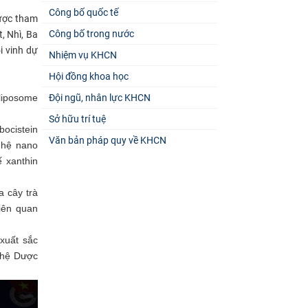
Công bố quốc tế
Dược tham
Công bố trong nước
, Nhì, Ba
i vinh dự
Nhiệm vụ KHCN
Hội đồng khoa học
liposome
Đội ngũ, nhân lực KHCN
Sở hữu trí tuệ
bocistein
Văn bản pháp quy về KHCN
 hệ nano
 xanthin
a cây trà
liên quan
xuất sắc
ghệ Dược