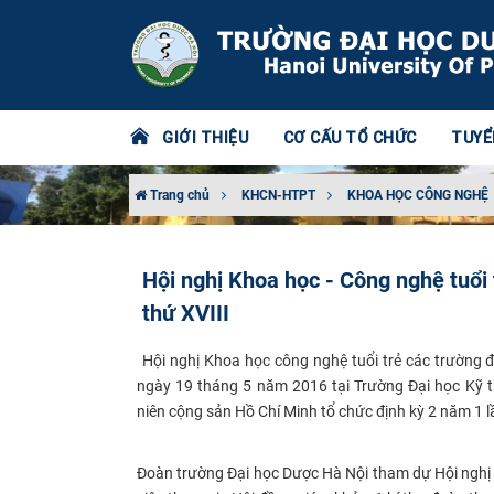
GIỚI THIỆU
CƠ CẤU TỔ CHỨC
TUYỂ
Trang chủ
KHCN-HTPT
KHOA HỌC CÔNG NGHỆ
Hội nghị Khoa học - Công nghệ tuổi
thứ XVIII
H
ội nghị Khoa học công nghệ tuổi trẻ các trường đ
ngày 19 tháng 5 năm 2016
tại Trường Đại học
Kỹ 
niên cộng sản Hồ Chí Minh
tổ chức định kỳ 2 năm 1 l
Đoàn t
rường Đại học Dược Hà Nội tham dự Hội nghị