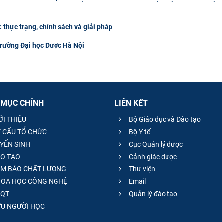
thực trạng, chính sách và giải pháp
Trường Đại học Dược Hà Nội
 MỤC CHÍNH
LIÊN KẾT
ỚI THIỆU
Bộ Giáo dục và Đào tạo
 CẤU TỔ CHỨC
Bộ Y tế
YỂN SINH
Cục Quản lý dược
O TẠO
Cảnh giác dược
M BẢO CHẤT LƯỢNG
Thư viện
OA HỌC CÔNG NGHỆ
Email
QT
Quản lý đào tạo
̣U NGƯỜI HỌC