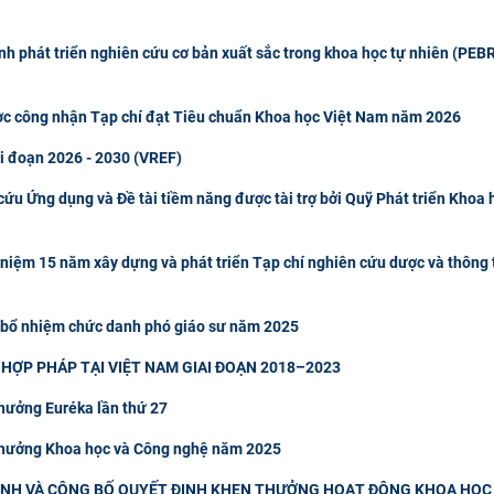
h phát triển nghiên cứu cơ bản xuất sắc trong khoa học tự nhiên (PEBR
ợc công nhận Tạp chí đạt Tiêu chuẩn Khoa học Việt Nam năm 2026
ai đoạn 2026 - 2030 (VREF)
ứu Ứng dụng và Đề tài tiềm năng được tài trợ bởi Quỹ Phát triển Khoa 
 niệm 15 năm xây dựng và phát triển Tạp chí nghiên cứu dược và thông 
 bổ nhiệm chức danh phó giáo sư năm 2025
HỢP PHÁP TẠI VIỆT NAM GIAI ĐOẠN 2018–2023
thưởng Euréka lần thứ 27
 thưởng Khoa học và Công nghệ năm 2025
NH VÀ CÔNG BỐ QUYẾT ĐỊNH KHEN THƯỞNG HOẠT ĐỘNG KHOA HỌC