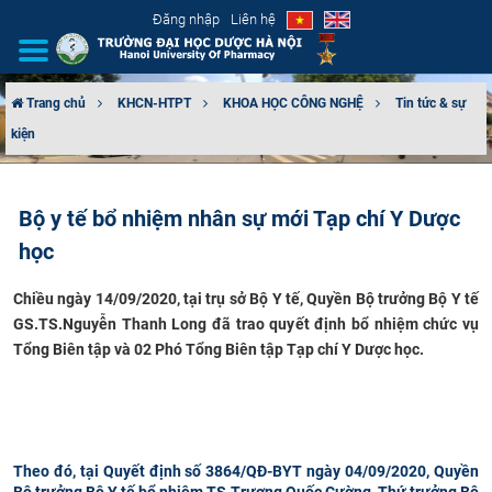
Đăng nhập
Liên hệ
Trang chủ
KHCN-HTPT
KHOA HỌC CÔNG NGHỆ
Tin tức & sự
kiện
GIỚI THIỆU
CƠ CẤU TỔ CHỨC
Bộ y tế bổ nhiệm nhân sự mới Tạp chí Y Dược
học
TUYỂN SINH
Chiều ngày 14/09/2020, tại trụ sở Bộ Y tế, Quyền Bộ trưởng Bộ Y tế
ĐÀO TẠO
GS.TS.Nguyễn Thanh Long đã trao quyết định bổ nhiệm chức vụ
Tổng Biên tập và 02 Phó Tổng Biên tập Tạp chí Y Dược học.
ĐẢM BẢO CHẤT LƯỢNG
KHOA HỌC CÔNG NGHỆ
HTQT
Theo đó, tại Quyết định số 3864/QĐ-BYT ngày 04/09/2020, Quyền