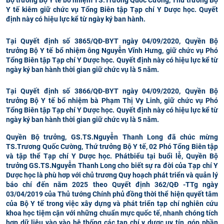
Bộ trưởng Bộ Y tế bổ nhiệm TS.Trương Quốc Cường, Thứ trưởng Bộ
Y tế kiêm giữ chức vụ Tổng Biên tập Tạp chí Y Dược học. Quyết
CỰU NGƯỜI HỌC
định này có hiệu lực kể từ ngày ký ban hành.
Tại Quyết định số 3865/QĐ-BYT ngày 04/09/2020, Quyền Bộ
trưởng Bộ Y tế bổ nhiệm ông Nguyễn Vĩnh Hưng, giữ chức vụ Phó
Tổng Biên tập Tạp chí Y Dược học. Quyết định này có hiệu lực kể từ
ngày ký ban hành thời gian giữ chức vụ là 5 năm.
Tại Quyết định số 3866/QĐ-BYT ngày 04/09/2020, Quyền Bộ
trưởng Bộ Y tế bổ nhiệm bà Phạm Thị Vy Linh, giữ chức vụ Phó
Tổng Biên tập Tạp chí Y Dược học. Quyết định này có hiệu lực kể từ
ngày ký ban hành thời gian giữ chức vụ là 5 năm.
Quyền Bộ trưởng, GS.TS.Nguyễn Thanh Long đã chúc mừng
TS.Trương Quốc Cường, Thứ trưởng Bộ Y tế, 02 Phó Tổng Biên tập
và tập thể Tạp chí Y Dược học. Phát
biểu tại buổi lễ, Quyền Bộ
trưởng GS.TS.Nguyễn Thanh Long cho biết sự ra đời của Tạp chí Y
Dược học là phù hơp với chủ trương Quy hoạch phát triển và quản lý
báo chí đến năm 2025 theo Quyết định 362/QĐ -TTg ngày
03/04/2019 của Thủ tướng Chính phủ đồng thời thể hiện quyết tâm
của Bộ Y tế trong việc xây dựng và phát triển tạp chí nghiên cứu
khoa học tiệm cận với những chuẩn mực quốc tế, nhanh chóng tích
hợp dữ liệu vào vào hệ thống các tạp chí y dược uy tín, góp phần