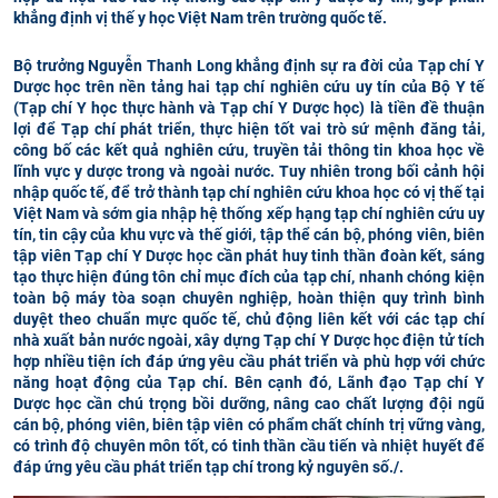
khẳng định vị thế y học Việt Nam trên trường quốc tế.
Bộ trưởng Nguyễn Thanh Long khẳng định sự ra đời của Tạp chí Y
Dược học trên nền tảng hai tạp chí nghiên cứu uy tín của Bộ Y tế
(Tạp chí Y học thực hành và Tạp chí Y Dược học) là tiền đề thuận
lợi để Tạp chí phát triển, thực hiện tốt vai trò sứ mệnh đăng tải,
công bố các kết quả nghiên cứu, truyền tải thông tin khoa học về
lĩnh vực y dược trong và ngoài nước. Tuy nhiên trong bối cảnh hội
nhập quốc tế, để trở thành tạp chí nghiên cứu khoa học có vị thế tại
Việt Nam và sớm gia nhập hệ thống xếp hạng tạp chí nghiên cứu uy
tín, tin cậy của khu vực và thế giới, tập thể cán bộ, phóng viên, biên
tập viên Tạp chí Y Dược học cần phát huy tinh thần đoàn kết, sáng
tạo thực hiện đúng tôn chỉ mục đích của tạp chí, nhanh chóng kiện
toàn bộ máy tòa soạn chuyên nghiệp, hoàn thiện quy trình bình
duyệt theo chuẩn mực quốc tế, chủ động liên kết với các tạp chí
nhà xuất bản nước ngoài, xây dựng Tạp chí Y Dược học điện tử tích
hợp nhiều tiện ích đáp ứng yêu cầu phát triển và phù hợp với chức
năng hoạt động của Tạp chí. Bên cạnh đó, Lãnh đạo Tạp chí Y
Dược học cần chú trọng bồi dưỡng, nâng cao chất lượng đội ngũ
cán bộ, phóng viên, biên tập viên có phẩm chất chính trị vững vàng,
có trình độ chuyên môn tốt, có tinh thần cầu tiến và nhiệt huyết để
đáp ứng yêu cầu phát triển tạp chí trong kỷ nguyên số./.