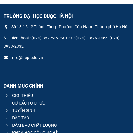
TRƯỜNG ĐẠI HỌC DƯỢC HÀ NỘI
Số 13-15 Lê Thánh Tông - Phường Cửa Nam - Thành phố Hà Nội
Điện thoại : (024) 382-545-39. Fax : (024) 3.826-4464, (024)
3933-2332
info@hup.edu.vn
DANH MỤC CHÍNH
GIỚI THIỆU
CƠ CẤU TỔ CHỨC
TUYỂN SINH
ĐÀO TẠO
ĐẢM BẢO CHẤT LƯỢNG
KHOA HỌC CÔNG NGHỆ