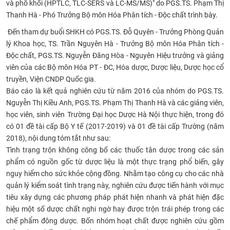
và phổ khối (HPTLC, TLC-SERS và LC-MS/MS)" do PGS.TS. Phạm Thị
CỰU NGƯỜI HỌC
Thanh Hà - Phó Trưởng Bộ môn Hóa Phân tích - Độc chất trình bày.
​ Đến tham dự buổi SHKH có PGS.TS. Đỗ Quyên - Trưởng Phòng Quản
lý Khoa học, TS. Trần Nguyên Hà - Trưởng Bộ môn Hóa Phân tích -
Độc chất, PGS.TS. Nguyễn Đăng Hòa - Nguyên Hiệu trưởng và giảng
viên của các Bộ môn Hóa PT - ĐC, Hóa dược, Dược liệu, Dược học cổ
truyền, Viện CNDP Quốc gia.
Báo cáo là kết quả nghiên cứu từ năm 2016 của nhóm do PGS.TS.
Nguyễn Thị Kiều Anh, PGS.TS. Phạm Thị Thanh Hà và các giảng viên,
học viên, sinh viên Trường Đại học Dược Hà Nội thực hiện, trong đó
có 01 đề tài cấp Bộ Y tế (2017-2019) và 01 đề tài cấp Trường (năm
2018), nội dung tóm tắt như sau:
Tình trạng trộn không công bố các thuốc tân dược trong các sản
phẩm có nguồn gốc từ dược liệu là một thực trạng phổ biến, gây
nguy hiểm cho sức khỏe cộng đồng. Nhằm tạo công cụ cho các nhà
quản lý kiểm soát tình trạng này, nghiên cứu được tiến hành với mục
tiêu xây dựng các phương pháp phát hiện nhanh và phát hiện đặc
hiệu một số dược chất nghi ngờ hay được trộn trái phép trong các
chế phẩm đông dược. Bốn nhóm hoạt chất được nghiên cứu gồm