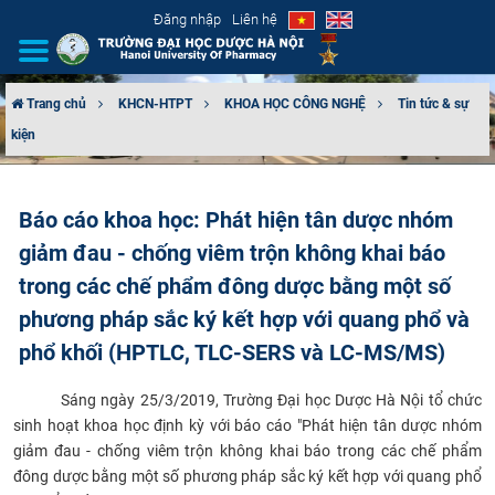
Đăng nhập
Liên hệ
Trang chủ
KHCN-HTPT
KHOA HỌC CÔNG NGHỆ
Tin tức & sự
kiện
GIỚI THIỆU
CƠ CẤU TỔ CHỨC
Báo cáo khoa học: Phát hiện tân dược nhóm
giảm đau - chống viêm trộn không khai báo
TUYỂN SINH
trong các chế phẩm đông dược bằng một số
ĐÀO TẠO
phương pháp sắc ký kết hợp với quang phổ và
phổ khối (HPTLC, TLC-SERS và LC-MS/MS)
ĐẢM BẢO CHẤT LƯỢNG
​
Sáng ngày 25/3/2019, Trường Đại học Dược Hà Nội tổ chức
KHOA HỌC CÔNG NGHỆ
sinh hoạt khoa học định kỳ với báo cáo "Phát hiện tân dược nhóm
giảm đau - chống viêm trộn không khai báo trong các chế phẩm
HTQT
đông dược bằng một số phương pháp sắc ký kết hợp với quang phổ