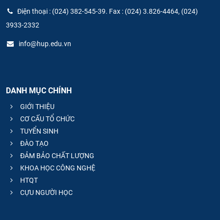
Điện thoại : (024) 382-545-39. Fax : (024) 3.826-4464, (024)
3933-2332
info@hup.edu.vn
DANH MỤC CHÍNH
GIỚI THIỆU
CƠ CẤU TỔ CHỨC
TUYỂN SINH
ĐÀO TẠO
ĐẢM BẢO CHẤT LƯỢNG
KHOA HỌC CÔNG NGHỆ
HTQT
CỰU NGƯỜI HỌC