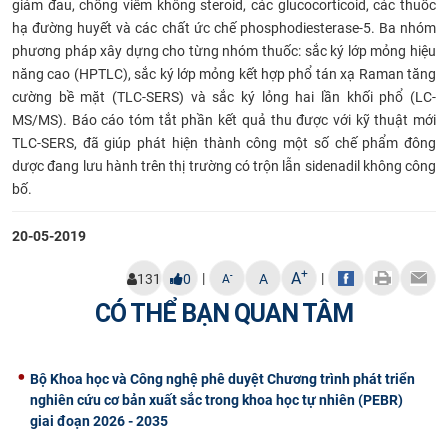
giảm đau, chống viêm không steroid, các glucocorticoid, các thuốc
hạ đường huyết và các chất ức chế phosphodiesterase-5. Ba nhóm
phương pháp xây dựng cho từng nhóm thuốc: sắc ký lớp mỏng hiệu
năng cao (HPTLC), sắc ký lớp mỏng kết hợp phổ tán xạ Raman tăng
cường bề mặt (TLC-SERS) và sắc ký lỏng hai lần khối phổ (LC-
MS/MS). Báo cáo tóm tắt phần kết quả thu được với kỹ thuật mới
TLC-SERS, đã giúp phát hiện thành công một số chế phẩm đông
dược đang lưu hành trên thị trường có trộn lẫn sidenadil không công
bố.
20-05-2019
+
A
|
|
-
131
0
A
A
CÓ THỂ BẠN QUAN TÂM
Bộ Khoa học và Công nghệ phê duyệt Chương trình phát triển
nghiên cứu cơ bản xuất sắc trong khoa học tự nhiên (PEBR)
giai đoạn 2026 - 2035