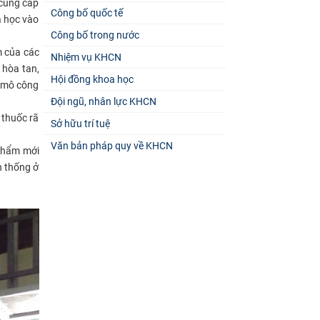
 cung cấp
Công bố quốc tế
a học vào
Công bố trong nước
m của các
Nhiệm vụ KHCN
 hòa tan,
Hội đồng khoa học
y mô công
Đội ngũ, nhân lực KHCN
 thuốc rã
Sở hữu trí tuệ
Văn bản pháp quy về KHCN
 phẩm mới
n thống ở