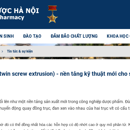
N SINH
ĐÀO TẠO
ĐẢM BẢO CHẤT LƯỢNG
KHOA HỌC
Tin tức & sự kiện
(twin screw extrusion) - nền tảng kỹ thuật mới cho
t nổi lên như một nền tảng sản xuất mới trong công nghiệp dược phẩm. Đùn
uyển động quay đồng trục, đan xen vào nhau của hai trục vít có cấu 
K
hờ đó có thể đồng nhất hóa các hỗn hợp có độ nhớt cao ở quy mô phân tử.