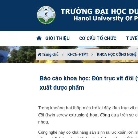
GIỚI THIỆU
CƠ CẤU TỔ CHỨC
TUYỂ
Trang chủ
KHCN-HTPT
KHOA HỌC CÔNG NGHỆ
Báo cáo khoa học: Đùn trục vít đôi 
xuất dược phẩm
Trong khoảng hai thập niên trở lại đây, đùn trục ví
đôi
(twin screw extrusion)
hoạt động dựa trên sự ch
nhau.
Công nghệ này có khả năng sản sinh ra lực xoắn lớn n