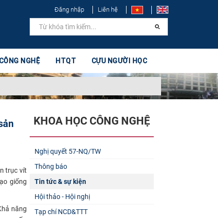
Đăng nhập
Liên hệ
 CÔNG NGHỆ
HTQT
CỰU NGƯỜI HỌC
KHOA HỌC CÔNG NGHỆ
 sản
Nghị quyết 57-NQ/TW
Thông báo
 trục vít
tạo giống
Tin tức & sự kiện
Hội thảo - Hội nghị
hả năng
Tạp chí NCD&TTT