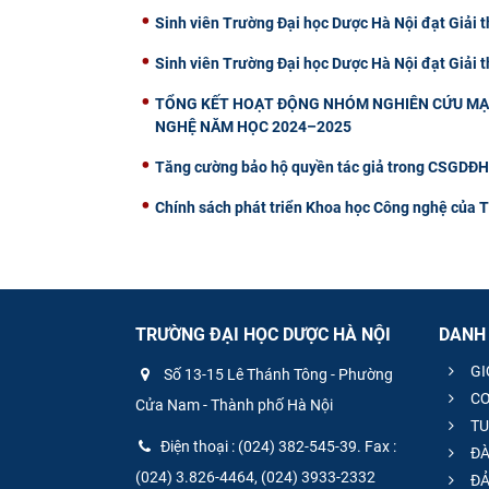
Sinh viên Trường Đại học Dược Hà Nội đạt Giải 
Sinh viên Trường Đại học Dược Hà Nội đạt Giải
TỔNG KẾT HOẠT ĐỘNG NHÓM NGHIÊN CỨU MẠ
NGHỆ NĂM HỌC 2024–2025
Tăng cường bảo hộ quyền tác giả trong CSGDĐH: 
Chính sách phát triển Khoa học Công nghệ của 
TRƯỜNG ĐẠI HỌC DƯỢC HÀ NỘI
DANH
GI
Số 13-15 Lê Thánh Tông - Phường
CƠ
Cửa Nam - Thành phố Hà Nội
TU
Điện thoại : (024) 382-545-39. Fax :
ĐÀ
(024) 3.826-4464, (024) 3933-2332
ĐẢ