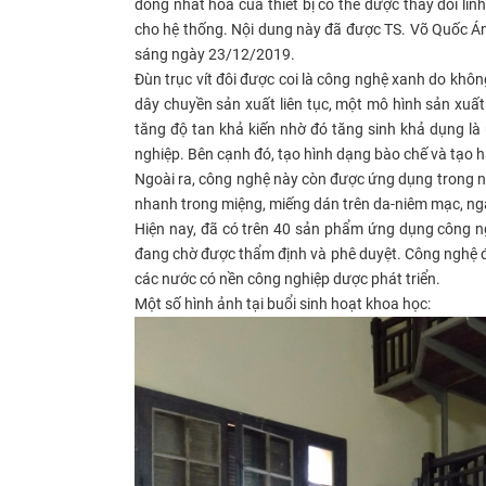
đồng nhất hóa của thiết bị có thể được thay đổi linh
cho hệ thống. Nội dung này đã được TS. Võ Quốc Ánh
sáng ngày 23/12/2019.
Đùn trục vít đôi được coi là công nghệ xanh do khô
dây chuyền sản xuất liên tục, một mô hình sản xuấ
tăng độ tan khả kiến nhờ đó tăng sinh khả dụng là
nghiệp. Bên cạnh đó, tạo hình dạng bào chế và tạo h
Ngoài ra, công nghệ này còn được ứng dụng trong ng
nhanh trong miệng, miếng dán trên da-niêm mạc, ngăn
Hiện nay, đã có trên 40 sản phẩm ứng dụng công ng
đang chờ được thẩm định và phê duyệt. Công nghệ đ
các nước có nền công nghiệp dược phát triển.
Một số hình ảnh tại buổi sinh hoạt khoa học: