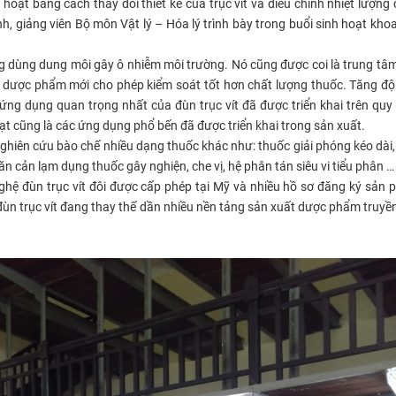
 hoạt bằng cách thay đổi thiết kế của trục vít và điều chỉnh nhiệt lượng
, giảng viên Bộ môn Vật lý – Hóa lý trình bày trong buổi sinh hoạt kho
ng dùng dung môi gây ô nhiễm môi trường. Nó cũng được coi là trung tâ
t dược phẩm mới cho phép kiểm soát tốt hơn chất lượng thuốc. Tăng độ
 ứng dụng quan trọng nhất của đùn trục vít đã được triển khai trên qu
ạt cũng là các ứng dụng phổ bến đã được triển khai trong sản xuất.
hiên cứu bào chế nhiều dạng thuốc khác như: thuốc giải phóng kéo dài,
 cản lạm dụng thuốc gây nghiện, che vị, hệ phân tán siêu vi tiểu phân …
hệ đùn trục vít đôi được cấp phép tại Mỹ và nhiều hồ sơ đăng ký sản
ùn trục vít đang thay thế dần nhiều nền tảng sản xuất dược phẩm truyề