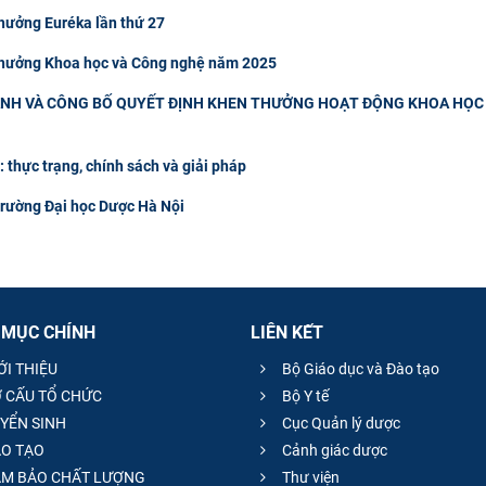
thưởng Euréka lần thứ 27
 thưởng Khoa học và Công nghệ năm 2025
NH VÀ CÔNG BỐ QUYẾT ĐỊNH KHEN THƯỞNG HOẠT ĐỘNG KHOA HỌC
thực trạng, chính sách và giải pháp
Trường Đại học Dược Hà Nội
 MỤC CHÍNH
LIÊN KẾT
ỚI THIỆU
Bộ Giáo dục và Đào tạo
 CẤU TỔ CHỨC
Bộ Y tế
YỂN SINH
Cục Quản lý dược
O TẠO
Cảnh giác dược
M BẢO CHẤT LƯỢNG
Thư viện