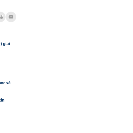
) giai
học và
tin