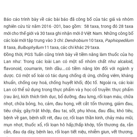
CỰU NGƯỜI HỌC
Báo cáo trình bày về các bài báo đã công bố của tác giả và nhóm
nghiên cứu từ năm 2016 -201, bao gồm: 58 taxa, trong đó
28 taxa
mới cho thế giới và 30 taxa ghi nhận mới ở Việt Nam. Những công bố
các loài mới tập trung vào 3 chi:
Dendrobium
10 taxa,
Paphiopedilum
8 taxa,
Bulbophyllum
11 taxa, các chi khác 29 taxa.
Đồng thời, PGS Tuấn cũng t
rình bày về tiềm năng làm thuốc của họ
Lan
như: Trong các loài Lan có một số nhóm chất như a
lcaloid,
flavonoid, coumarin, tinh dầu
….có tiềm năng lớn đối với ngành y
dược. Có một số loài có tác dụng c
hống dị ứng, chống viêm, kháng
khuẩn, chống oxy hoá, chống huyết khối, độc tố
. Ngoài ra, các loài
Lan có thể sử dụng
trong thực phẩm và y học cổ truyền:
t
hực phẩm
(rau ăn), kích thích tình dục, bổ dưỡng, đau lưng, rối loạn máu, chữa
nhọt, chữa bỏng, ho, cảm, đau họng, vết cắt tổn thương, giảm đau,
tiêu chảy, gãy/trật khớp, đau tai, sốt, phụ khoa, đau đầu, khó tiêu,
bệnh về gan, bệnh sốt rét, đau cơ, rối loạn thần kinh, chảy máu mũi,
mụn nhọt, thuốc xổ, rối loạn hô hấp,
thấp khớp, tổn thương da, rắn
cắn, đau dạ dày, bệnh lao, rối loạn tiết niệu, nhiễm giun, vết thương,