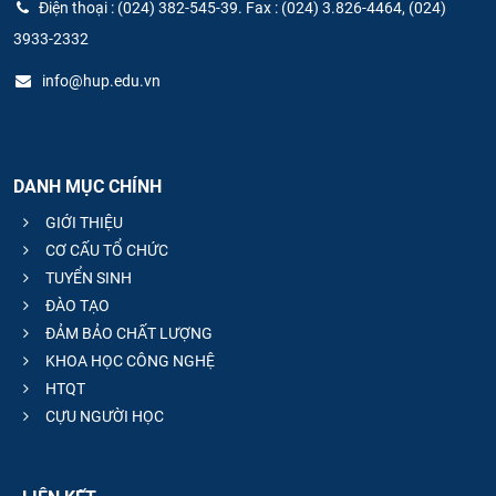
Điện thoại : (024) 382-545-39. Fax : (024) 3.826-4464, (024)
3933-2332
info@hup.edu.vn
DANH MỤC CHÍNH
GIỚI THIỆU
CƠ CẤU TỔ CHỨC
TUYỂN SINH
ĐÀO TẠO
ĐẢM BẢO CHẤT LƯỢNG
KHOA HỌC CÔNG NGHỆ
HTQT
CỰU NGƯỜI HỌC