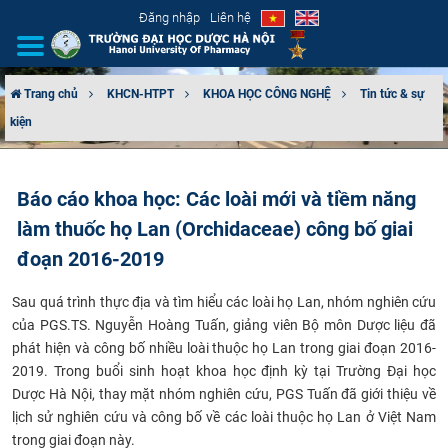
Đăng nhập
Liên hệ
Trang chủ
KHCN-HTPT
KHOA HỌC CÔNG NGHỆ
Tin tức & sự
kiện
GIỚI THIỆU
CƠ CẤU TỔ CHỨC
Báo cáo khoa học: Các loài mới và tiềm năng
làm thuốc họ Lan (Orchidaceae) công bố giai
TUYỂN SINH
đoạn 2016-2019
ĐÀO TẠO
Sau quá trình thực địa và tìm hiểu các loài họ Lan, nhóm nghiên cứu
ĐẢM BẢO CHẤT LƯỢNG
của PGS.TS. Nguyễn Hoàng Tuấn, giảng viên Bộ môn Dược liệu đã
phát hiện và công bố nhiều loài thuộc họ Lan trong giai đoạn 2016-
2019. Trong buổi sinh hoạt khoa học định kỳ tại Trường Đại học
KHOA HỌC CÔNG NGHỆ
Dược Hà Nội, thay mặt nhóm nghiên cứu, PGS Tuấn đã giới thiệu về
lịch sử nghiên cứu và công bố về các loài thuộc họ Lan ở Việt Nam
HTQT
trong giai đoạn này.