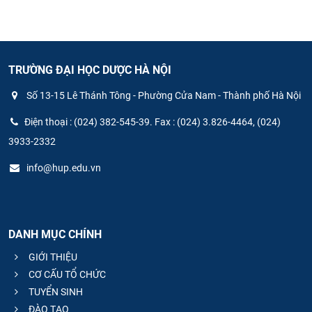
TRƯỜNG ĐẠI HỌC DƯỢC HÀ NỘI
Số 13-15 Lê Thánh Tông - Phường Cửa Nam - Thành phố Hà Nội
Điện thoại : (024) 382-545-39. Fax : (024) 3.826-4464, (024)
3933-2332
info@hup.edu.vn
DANH MỤC CHÍNH
GIỚI THIỆU
CƠ CẤU TỔ CHỨC
TUYỂN SINH
ĐÀO TẠO