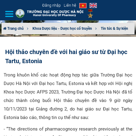
Đăng nhập
Liên hệ
Trang chủ
Khoa Dược liệu - Dược học cổ truyền
Tin tức & Sự kiện
GIỚI THIỆU
Hội thảo chuyên đề với hai giáo sư từ Đại học
CƠ CẤU TỔ CHỨC
Tartu, Estonia
TUYỂN SINH
Trong khuôn khổ các hoạt động hợp tác giữa Trường Đại học
Dược Hà Nội với Đại học Tartu, Estonia và kết hợp với Hội nghị
ĐÀO TẠO
Khoa học Dược AFPS 2023, Trường Đại học Dược Hà Nội đã tổ
ĐẢM BẢO CHẤT LƯỢNG
chức thành công buổi Hội thảo chuyên đề vào 9 giờ ngày
10/11/2023 tại Giảng đường 2, do hai giáo sư Đại học Tartu,
KHOA HỌC CÔNG NGHỆ
Estonia báo cáo, thông tin cụ thể như sau:
HTQT
- “The directions of pharmacognosy research previously at the