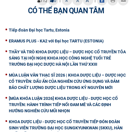
A
|
|
112
0
A
A
CÓ THỂ BẠN QUAN TÂM
Tiếp đoàn Đại học Tartu, Estonia
ERAMUS PLUS - KA2 với Đại học TARTU (ESTONIA)
THẦY VÀ TRÒ KHOA DƯỢC LIỆU – DƯỢC HỌC CỔ TRUYỀN TỎA
SÁNG TẠI HỘI NGHỊ KHOA HỌC CÔNG NGHỆ TUỔI TRẺ
TRƯỜNG ĐẠI HỌC DƯỢC HÀ NỘI LẦN THỨ XXIII
MÙA LUẬN VĂN THẠC SĨ 2026 | KHOA DƯỢC LIỆU – DƯỢC HỌC
CỔ TRUYỀN: DẤU ẤN CỦA NGHIÊN CỨU ỨNG DỤNG VÀ ĐẢM
BẢO CHẤT LƯỢNG DƯỢC LIỆU TRONG KỶ NGUYÊN MỚI
[MÙA KHÓA LUẬN 2026] KHOA DƯỢC LIỆU - DƯỢC HỌC CỔ
TRUYỀN: HÀNH TRÌNH TIẾP NỐI ĐAM MÊ VÀ CÁC ĐỊNH
HƯỚNG NGHIÊN CỨU MŨI NHỌN
KHOA DƯỢC LIỆU - DƯỢC HỌC CỔ TRUYỀN TIẾP ĐÓN ĐOÀN
SINH VIÊN TRƯỜNG ĐẠI HỌC SUNGKYUNKWAN (SKKU), HÀN