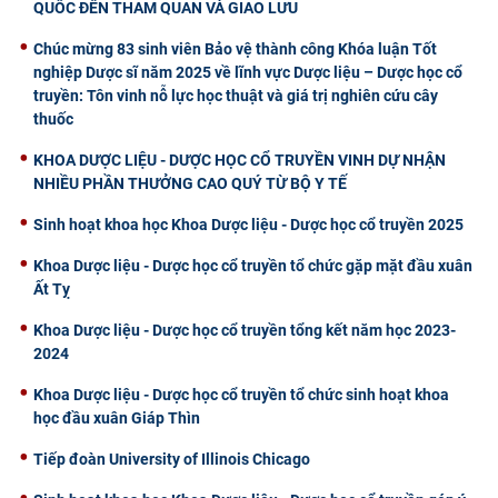
QUỐC ĐẾN THAM QUAN VÀ GIAO LƯU
Chúc mừng 83 sinh viên Bảo vệ thành công Khóa luận Tốt
nghiệp Dược sĩ năm 2025 về lĩnh vực Dược liệu – Dược học cổ
truyền: Tôn vinh nỗ lực học thuật và giá trị nghiên cứu cây
thuốc
KHOA DƯỢC LIỆU - DƯỢC HỌC CỔ TRUYỀN VINH DỰ NHẬN
NHIỀU PHẦN THƯỞNG CAO QUÝ TỪ BỘ Y TẾ
Sinh hoạt khoa học Khoa Dược liệu - Dược học cổ truyền 2025
Khoa Dược liệu - Dược học cổ truyền tổ chức gặp mặt đầu xuân
Ất Tỵ
Khoa Dược liệu - Dược học cổ truyền tổng kết năm học 2023-
2024
Khoa Dược liệu - Dược học cổ truyền tổ chức sinh hoạt khoa
học đầu xuân Giáp Thìn
Tiếp đoàn University of Illinois Chicago