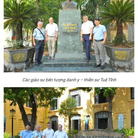
Các giáo sư bên tượng danh y – thiền sư Tuệ Tĩnh