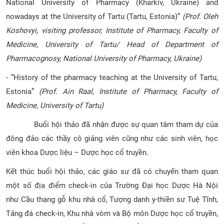
National University of Pharmacy (Kharkiv, Ukraine) and
CỰU NGƯỜI HỌC
nowadays at the University of Tartu (Tartu, Estonia)”
(Prof. Oleh
Koshovyi, visiting professor, Institute of Pharmacy, Faculty of
Medicine, University of Tartu/ Head of Department of
Pharmacognosy, National University of Pharmacy, Ukraine)
- “History of the pharmacy teaching at the University of Tartu,
Estonia”
(Prof. Ain Raal, Institute of Pharmacy, Faculty of
Medicine, University of Tartu)
Buổi hội thảo đã nhận được sự quan tâm tham dự của
đông đảo các thầy cô giảng viên cũng như các sinh viên, học
viên khoa Dược liệu – Dược học cổ truyền.
Kết thúc buổi hội thảo, các giáo sư đã có chuyến tham quan
một số địa điểm check-in của Trường Đại học Dược Hà Nội
như Cầu thang gỗ khu nhà cổ, Tượng danh y-thiền sư Tuệ Tĩnh,
Tảng đá check-in, Khu nhà vòm và Bộ môn Dược học cổ truyền,