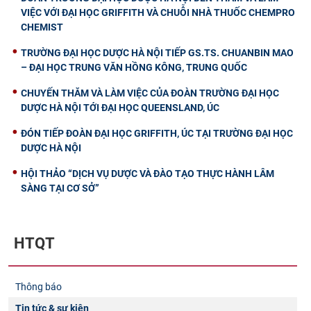
VIỆC VỚI ĐẠI HỌC GRIFFITH VÀ CHUỖI NHÀ THUỐC CHEMPRO
CHEMIST
TRƯỜNG ĐẠI HỌC DƯỢC HÀ NỘI TIẾP GS.TS. CHUANBIN MAO
– ĐẠI HỌC TRUNG VĂN HỒNG KÔNG, TRUNG QUỐC
CHUYẾN THĂM VÀ LÀM VIỆC CỦA ĐOÀN TRƯỜNG ĐẠI HỌC
DƯỢC HÀ NỘI TỚI ĐẠI HỌC QUEENSLAND, ÚC
ĐÓN TIẾP ĐOÀN ĐẠI HỌC GRIFFITH, ÚC TẠI TRƯỜNG ĐẠI HỌC
DƯỢC HÀ NỘI
HỘI THẢO “DỊCH VỤ DƯỢC VÀ ĐÀO TẠO THỰC HÀNH LÂM
SÀNG TẠI CƠ SỞ”
HTQT
Thông báo
Tin tức & sự kiện