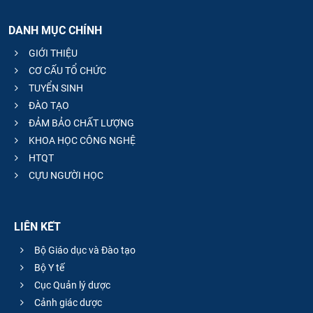
DANH MỤC CHÍNH
GIỚI THIỆU
CƠ CẤU TỔ CHỨC
TUYỂN SINH
ĐÀO TẠO
ĐẢM BẢO CHẤT LƯỢNG
KHOA HỌC CÔNG NGHỆ
HTQT
CỰU NGƯỜI HỌC
LIÊN KẾT
Bộ Giáo dục và Đào tạo
Bộ Y tế
Cục Quản lý dược
Cảnh giác dược