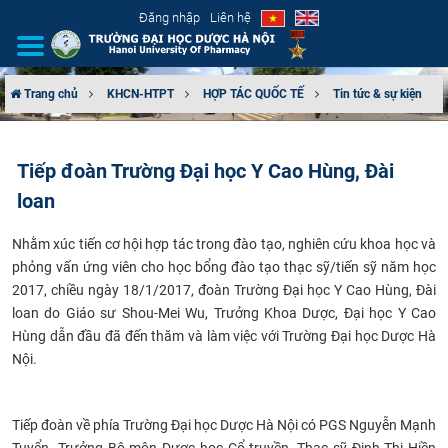
Đăng nhập
Liên hệ
Trang chủ
KHCN-HTPT
HỢP TÁC QUỐC TẾ
Tin tức & sự kiện
GIỚI THIỆU
Tiếp đoàn Trường Đại học Y Cao Hùng, Đài
CƠ CẤU TỔ CHỨC
loan
TUYỂN SINH
Nhằm xúc tiến cơ hội hợp tác trong đào tạo, nghiên cứu khoa học và
phỏng vấn ứng viên cho học bổng đào tạo thạc sỹ/tiến sỹ năm học
ĐÀO TẠO
2017, chiều ngày 18/1/2017, đoàn Trường Đại học Y Cao Hùng, Đài
loan do Giáo sư Shou-Me​i Wu, Trưởng Khoa Dược, Đại học Y Cao
ĐẢM BẢO CHẤT LƯỢNG
Hùng dẫn đầu đã đến thăm và làm việc với Trường Đại học Dược Hà
Nội.
KHOA HỌC CÔNG NGHỆ
HTQT
Tiếp đoàn về phía Trường Đại học Dược Hà Nội có PGS Nguyễn Mạnh