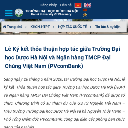
Đăng nhập
Liên hệ
Trang chủ
KHCN-HTPT
HỢP TÁC QUỐC TẾ
Tin tức & sự kiện
GIỚI THIỆU
Lễ Ký kết thỏa thuận hợp tác giữa Trường Đại
CƠ CẤU TỔ CHỨC
học Dược Hà Nội và Ngân hàng TMCP Đại
TUYỂN SINH
Chúng Việt Nam (PVcomBank)
ĐÀO TẠO
Sáng ngày 28 tháng 5 năm 2026, tại Trường Đại học Dược Hà Nội, lễ
ký kết Thỏa thuận hợp tác giữa Trường Đại học Dược Hà Nội (HUP)
ĐẢM BẢO CHẤT LƯỢNG
và Ngân hàng TMCP Đại Chúng Việt Nam (PVcomBank) đã được tổ
chức. Chương trình có sự tham dự của GS.TS Nguyễn Hải Nam –
KHOA HỌC CÔNG NGHỆ
Hiệu trưởng Trường Đại học Dược Hà Nội và bà Nguyễn Thúy Hạnh –
Phó Tổng Giám đốc PVcomBank, cùng đại diện các phòng ban chức
HTQT
năng của hai bên.