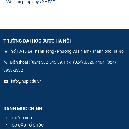
Văn bản pháp quy về HTQT
TRƯỜNG ĐẠI HỌC DƯỢC HÀ NỘI
Số 13-15 Lê Thánh Tông - Phường Cửa Nam - Thành phố Hà Nội
Điện thoại : (024) 382-545-39. Fax : (024) 3.826-4464, (024)
3933-2332
info@hup.edu.vn
DANH MỤC CHÍNH
GIỚI THIỆU
CƠ CẤU TỔ CHỨC