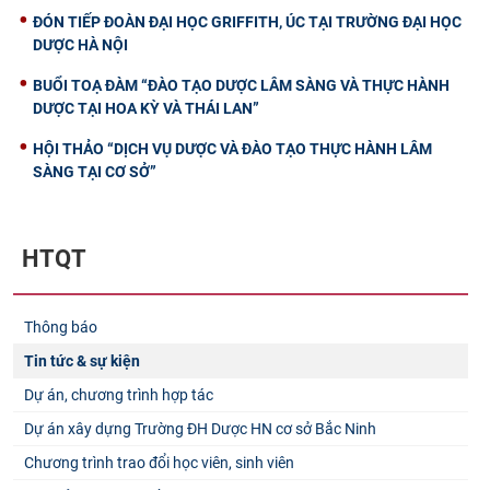
ĐÓN TIẾP ĐOÀN ĐẠI HỌC GRIFFITH, ÚC TẠI TRƯỜNG ĐẠI HỌC
DƯỢC HÀ NỘI
BUỔI TOẠ ĐÀM “ĐÀO TẠO DƯỢC LÂM SÀNG VÀ THỰC HÀNH
DƯỢC TẠI HOA KỲ VÀ THÁI LAN”
HỘI THẢO “DỊCH VỤ DƯỢC VÀ ĐÀO TẠO THỰC HÀNH LÂM
SÀNG TẠI CƠ SỞ”
HTQT
Thông báo
Tin tức & sự kiện
Dự án, chương trình hợp tác
Dự án xây dựng Trường ĐH Dược HN cơ sở Bắc Ninh
Chương trình trao đổi học viên, sinh viên