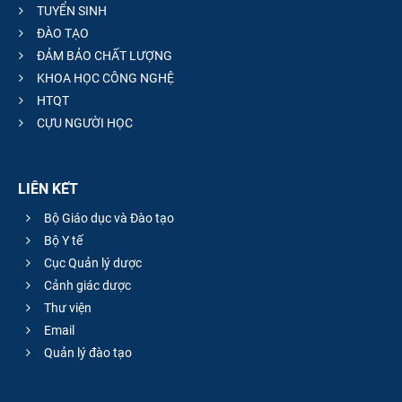
TUYỂN SINH
ĐÀO TẠO
ĐẢM BẢO CHẤT LƯỢNG
KHOA HỌC CÔNG NGHỆ
HTQT
CỰU NGƯỜI HỌC
LIÊN KẾT
Bộ Giáo dục và Đào tạo
Bộ Y tế
Cục Quản lý dược
Cảnh giác dược
Thư viện
Email
Quản lý đào tạo