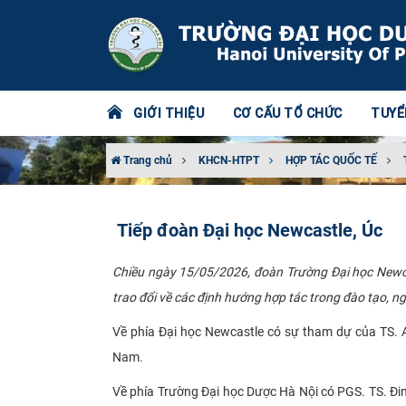
GIỚI THIỆU
CƠ CẤU TỔ CHỨC
TUYỂ
Trang chủ
KHCN-HTPT
HỢP TÁC QUỐC TẾ
Tiếp đoàn Đại học Newcastle, Úc
Chiều ngày 15/05/2026, đoàn Trường Đại học Newca
trao đổi về các định hướng hợp tác trong đào tạo, ng
Về phía Đại học Newcastle có sự tham dự của TS. Al
Nam.
Về phía Trường Đại học Dược Hà Nội có PGS. TS. Đi