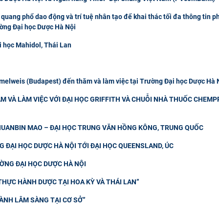
quang phổ dao động và trí tuệ nhân tạo để khai thác tối đa thông tin p
ường Đại học Dược Hà Nội
i học Mahidol, Thái Lan
elweis (Budapest) đến thăm và làm việc tại Trường Đại học Dược Hà 
M VÀ LÀM VIỆC VỚI ĐẠI HỌC GRIFFITH VÀ CHUỖI NHÀ THUỐC CHEMP
CHUANBIN MAO – ĐẠI HỌC TRUNG VĂN HỒNG KÔNG, TRUNG QUỐC
 ĐẠI HỌC DƯỢC HÀ NỘI TỚI ĐẠI HỌC QUEENSLAND, ÚC
ƯỜNG ĐẠI HỌC DƯỢC HÀ NỘI
THỰC HÀNH DƯỢC TẠI HOA KỲ VÀ THÁI LAN”
ÀNH LÂM SÀNG TẠI CƠ SỞ”