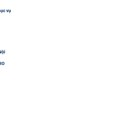
hục vụ
Nội
RO