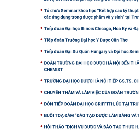
Tổ chức Seminar khoa học “Kết hợp các kỹ thuật 
các ứng dụng trong dược phẩm và y sinh” tại Tr
Tiếp đoàn Đại học Illinois Chicago, Hoa Kỳ và Đạ
Tiếp đoàn Trường Đại học Y Dược Cần Thơ
Tiếp đoàn Đại Sứ Quán Hungary và Đại học Semm
ĐOÀN TRƯỜNG ĐẠI HỌC DƯỢC HÀ NỘI ĐẾN THĂ
CHEMIST
TRƯỜNG ĐẠI HỌC DƯỢC HÀ NỘI TIẾP GS.TS. 
CHUYẾN THĂM VÀ LÀM VIỆC CỦA ĐOÀN TRƯỜNG
ĐÓN TIẾP ĐOÀN ĐẠI HỌC GRIFFITH, ÚC TẠI TR
BUỔI TOẠ ĐÀM “ĐÀO TẠO DƯỢC LÂM SÀNG VÀ 
HỘI THẢO “DỊCH VỤ DƯỢC VÀ ĐÀO TẠO THỰC H