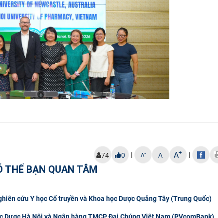
+
A
|
|
-
74
0
A
A
Ó THỂ BẠN QUAN TÂM
Nghiên cứu Y học Cổ truyền và Khoa học Dược Quảng Tây (Trung Quốc)
 học Dược Hà Nội và Ngân hàng TMCP Đại Chúng Việt Nam (PVcomBank)