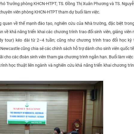
– Phó Trưởng phòng KHCN-HTPT; TS. Đồng Thị Xuân Phương và TS. Nguy
 chuyên viên phòng KHCN-HTPT tham dự buổi làm việc.
tổng quan về thế mạnh đào tạo, nghiên cứu của Nhà trường, đặc biệt trong
 về khả năng triển khai các chương trình trao đổi sinh viên, giảng viên
dy tour) kéo dài từ 2–4 tuần; cũng như chương trình trao đổi học kỳ 
Newcastle cũng chia sẻ các chính sách hỗ trợ dành cho sinh viên quốc t
 đãi cho các đoàn sinh viên tham gia chương trình ngắn hạn. Buổi làm việ
rình học thuật liên ngành và nghiên cứu khả năng triển khai chương trình