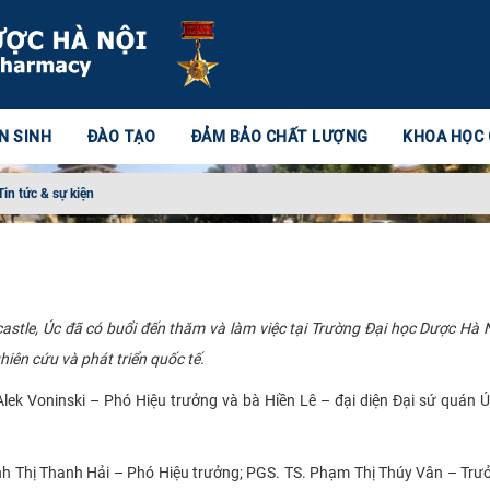
N SINH
ĐÀO TẠO
ĐẢM BẢO CHẤT LƯỢNG
KHOA HỌC
Tin tức & sự kiện
stle, Úc đã có buổi đến thăm và làm việc tại Trường Đại học Dược Hà
hiên cứu và phát triển quốc tế.
ek Voninski – Phó Hiệu trưởng và bà Hiền Lê – đại diện Đại sứ quán Úc
nh Thị Thanh Hải – Phó Hiệu trưởng; PGS. TS. Phạm Thị Thúy Vân – Tr