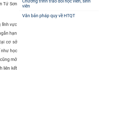
Chương trình trao đổi học viên, sinh
ễn Tứ Sơn
viên
Văn bản pháp quy về HTQT
 lĩnh vực
 ngắn hạn
tại cơ sở
ế như học
c cũng mở
 liên kết