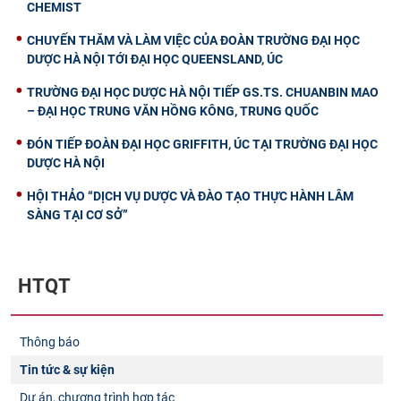
CHEMIST
CHUYẾN THĂM VÀ LÀM VIỆC CỦA ĐOÀN TRƯỜNG ĐẠI HỌC
DƯỢC HÀ NỘI TỚI ĐẠI HỌC QUEENSLAND, ÚC
TRƯỜNG ĐẠI HỌC DƯỢC HÀ NỘI TIẾP GS.TS. CHUANBIN MAO
– ĐẠI HỌC TRUNG VĂN HỒNG KÔNG, TRUNG QUỐC
ĐÓN TIẾP ĐOÀN ĐẠI HỌC GRIFFITH, ÚC TẠI TRƯỜNG ĐẠI HỌC
DƯỢC HÀ NỘI
HỘI THẢO “DỊCH VỤ DƯỢC VÀ ĐÀO TẠO THỰC HÀNH LÂM
SÀNG TẠI CƠ SỞ”
HTQT
Thông báo
Tin tức & sự kiện
Dự án, chương trình hợp tác