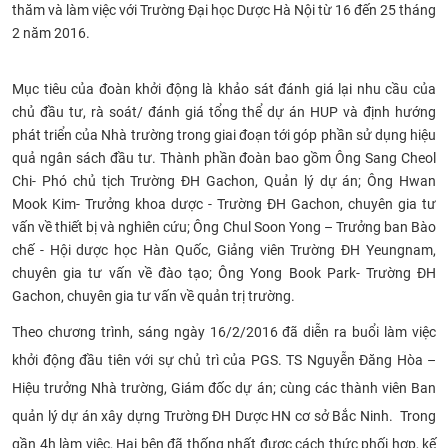
thăm và làm việc với Trường Đại học Dược Hà Nội từ 16 đến 25 tháng
CỰU NGƯỜI HỌC
2 năm 2016.
Mục tiêu của đoàn khởi động là khảo sát đánh giá lại nhu cầu của
chủ đầu tư, rà soát/ đánh giá tổng thể dự án HUP và định hướng
phát triển của Nhà trường trong giai đoạn tới góp phần sử dụng hiệu
quả ngân sách đầu tư. Thành phần đoàn bao gồm Ông Sang Cheol
Chi- Phó chủ tịch Trường ĐH Gachon, Quản lý dự án; Ông Hwan
Mook Kim- Trưởng khoa dược - Trường ĐH Gachon, chuyên gia tư
vấn về thiết bị và nghiên cứu; Ông Chul Soon Yong – Trưởng ban Bào
chế - Hội dược học Hàn Quốc, Giảng viên Trường ĐH Yeungnam,
chuyên gia tư vấn về đào tạo; Ông Yong Book Park- Trường ĐH
Gachon, chuyên gia tư vấn về quản trị trường.
Theo chương trình, sáng ngày 16/2/2016 đã diễn ra buổi làm việc
khởi động đầu tiên với sự chủ trì của PGS. TS Nguyễn Đăng Hòa –
Hiệu trưởng Nhà trường, Giám đốc dự án; cùng các thành viên Ban
quản lý dự án xây dựng Trường ĐH Dược HN cơ sở Bắc Ninh. Trong
gần 4h làm việc, Hai bên đã thống nhất được cách thức phối hợp, kế