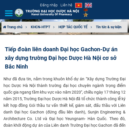
Đăng nhập
Liên hệ
Trang chủ
KHCN-HTPT
HỢP TÁC QUỐC TẾ
Tin tức & sự kiện
GIỚI THIỆU
Tiếp đoàn liên doanh Đại học Gachon-Dự án
CƠ CẤU TỔ CHỨC
xây dựng trường Đại học Dược Hà Nội cơ sở
TUYỂN SINH
Bắc Ninh
Như đã đưa tin, nằm trong khuôn khổ dự án "Xây dựng Trường Đại
ĐÀO TẠO
học Dược Hà Nội thành trường đại học chuyên ngành trọng điểm
quốc gia ngang tầm khu vực vào năm 2020", chiều ngày 17 tháng 12
ĐẢM BẢO CHẤT LƯỢNG
năm 2015, Trường Đại học Dược Hà Nội đã tổ chức thành công lễ ký
kết hợp đồng Gói thầu tư vấn thiết kế, giám sát, đấu thầu với Liên
KHOA HỌC CÔNG NGHỆ
danh Đại học Gachon (đứng đầu liên danh), Sunjin Engineering &
Architecture Co. Ltd và Đại học Yeungnam- Hàn Quốc. Theo đó,
HTQT
đoàn khởi động dự án của Liên danh Trường Đại học Gachon đã đến