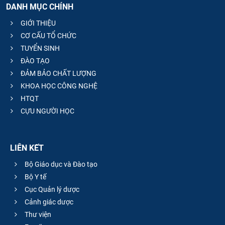
DANH MỤC CHÍNH
GIỚI THIỆU
CƠ CẤU TỔ CHỨC
TUYỂN SINH
ĐÀO TẠO
ĐẢM BẢO CHẤT LƯỢNG
KHOA HỌC CÔNG NGHỆ
HTQT
CỰU NGƯỜI HỌC
LIÊN KẾT
Bộ Giáo dục và Đào tạo
Bộ Y tế
Cục Quản lý dược
Cảnh giác dược
Thư viện