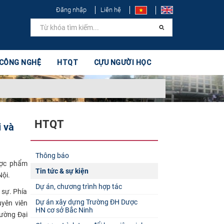
Đăng nhập
Liên hệ
 CÔNG NGHỆ
HTQT
CỰU NGƯỜI HỌC
HTQT
 và
Thông báo
ược phẩm
Tin tức & sự kiện
Nội.
Dự án, chương trình hợp tác
 sự. Phía
Dự án xây dựng Trường ĐH Dược
uyên viên
HN cơ sở Bắc Ninh
rường Đại