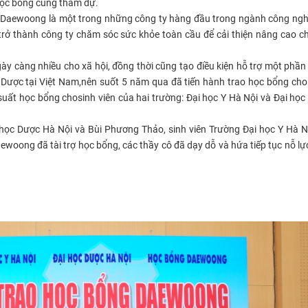
 học bổng cùng tham dự.
Daewoong là một trong những công ty hàng đầu trong ngành công ngh
ở thành công ty chăm sóc sức khỏe toàn cầu để cải thiện nâng cao c
àng nhiều cho xã hội, đồng thời cũng tạo điều kiện hỗ trợ một phần 
Dược tại Việt Nam,nên suốt 5 năm qua đã tiến hành trao học bổng cho
ất học bổng chosinh viên của hai trường: Đại học Y Hà Nội và Đại họ
 học Dược Hà Nội và Bùi Phương Thảo, sinh viên Trường Đại học Y Hà N
oong đã tài trợ học bổng, các thầy cô đã dạy dỗ và hứa tiếp tục nỗ lự