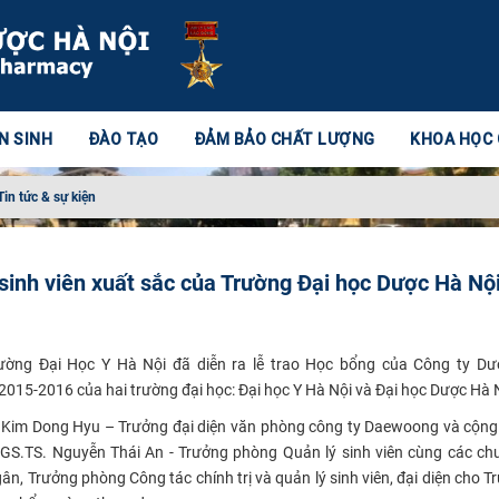
N SINH
ĐÀO TẠO
ĐẢM BẢO CHẤT LƯỢNG
KHOA HỌC
Tin tức & sự kiện
inh viên xuất sắc của Trường Đại học Dược Hà Nội
rường Đại Học Y Hà Nội đã diễn ra lễ trao Học bổng của Công ty D
015-2016 của hai trường đại học: Đại học Y Hà Nội và Đại học Dược Hà 
g Kim Dong Hyu – Trưởng đại diện văn phòng công ty Daewoong và cộng
GS.TS. Nguyễn Thái An - Trưởng phòng Quản lý sinh viên cùng các ch
, Trưởng phòng Công tác chính trị và quản lý sinh viên, đại diện cho T