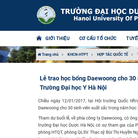
GIỚI THIỆU
CƠ CẤU TỔ CHỨC
TUYỂ
Trang chủ
KHCN-HTPT
HỢP TÁC QUỐC TẾ
Lễ trao học bổng Daewoong cho 30 s
Trường Đại học Y Hà Nội
Chiều ngày 12/01/2017, tại Hội trường Quốc tết
Daewoong cho 30 sinh viên xuất sắc trong năm học 2
Tham dự buổi lễ, về phía công ty Daewoong, có ôn
trường Đại học Dược Hà Nội, có sự tham gia của P
phòng HTQT, phòng QLSV. Thạc sỹ Bùi Thị Huyền Ngân