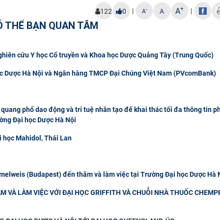
+
A
|
|
-
122
0
A
A
Ó THỂ BẠN QUAN TÂM
Nghiên cứu Y học Cổ truyền và Khoa học Dược Quảng Tây (Trung Quốc)
 học Dược Hà Nội và Ngân hàng TMCP Đại Chúng Việt Nam (PVcomBank)
quang phổ dao động và trí tuệ nhân tạo để khai thác tối đa thông tin p
ường Đại học Dược Hà Nội
i học Mahidol, Thái Lan
elweis (Budapest) đến thăm và làm việc tại Trường Đại học Dược Hà 
M VÀ LÀM VIỆC VỚI ĐẠI HỌC GRIFFITH VÀ CHUỖI NHÀ THUỐC CHEMP