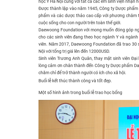
học Y Hà Nội cùng với tất cả các em sinh viện nhận
Được thành lập vào năm 1945, Công ty Dược phẩm 
phẩm và các dược thảo cao cấp với phương châm tr
cuộc sống cho con người trên toàn thế giới.
Daewoong Foundation với mong muốn đóng góp ngày c
cho các sinh viên đang theo học ngành Y và ngành 
viên. Năm 2017, Daewoong Foundation đã trao 30 su
Nội với tổng trị giá lên đến 12000USD.
Sinh viên Trương Anh Quân, thay mặt sinh viên Đại
lòng cảm ơn chân thành đến Công ty Dược phẩm Daew
chăm chỉ để trở thành người có ích cho xã hội.
Buổi lễ kết thúc thành công và tốt đẹp.
Một số hình ảnh trong buổi lễ trao học bổng