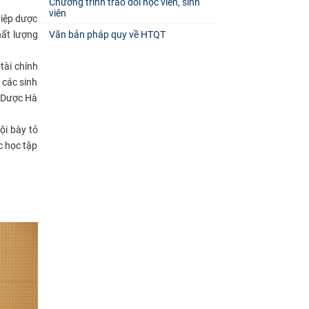
Chương trình trao đổi học viên, sinh
viên
iệp dược
hất lượng
Văn bản pháp quy về HTQT
tài chính
 các sinh
c Dược Hà
ội bày tỏ
c học tập