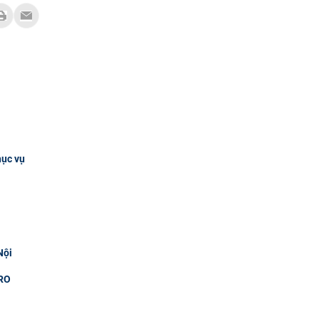
hục vụ
Nội
RO