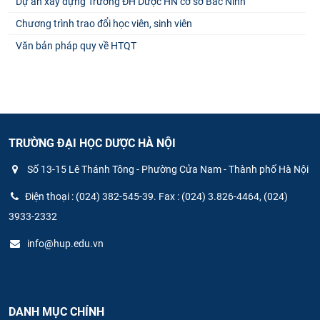
Dự án xây dựng Trường ĐH Dược HN cơ sở Bắc Ninh
Chương trình trao đổi học viên, sinh viên
Văn bản pháp quy về HTQT
TRƯỜNG ĐẠI HỌC DƯỢC HÀ NỘI
Số 13-15 Lê Thánh Tông - Phường Cửa Nam - Thành phố Hà Nội
Điện thoại : (024) 382-545-39. Fax : (024) 3.826-4464, (024)
3933-2332
info@hup.edu.vn
DANH MỤC CHÍNH