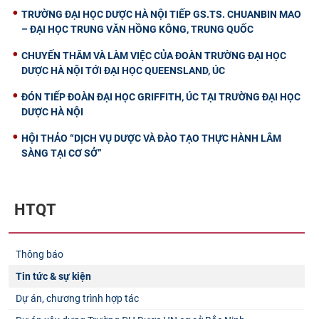
TRƯỜNG ĐẠI HỌC DƯỢC HÀ NỘI TIẾP GS.TS. CHUANBIN MAO
– ĐẠI HỌC TRUNG VĂN HỒNG KÔNG, TRUNG QUỐC
CHUYẾN THĂM VÀ LÀM VIỆC CỦA ĐOÀN TRƯỜNG ĐẠI HỌC
DƯỢC HÀ NỘI TỚI ĐẠI HỌC QUEENSLAND, ÚC
ĐÓN TIẾP ĐOÀN ĐẠI HỌC GRIFFITH, ÚC TẠI TRƯỜNG ĐẠI HỌC
DƯỢC HÀ NỘI
HỘI THẢO “DỊCH VỤ DƯỢC VÀ ĐÀO TẠO THỰC HÀNH LÂM
SÀNG TẠI CƠ SỞ”
HTQT
Thông báo
Tin tức & sự kiện
Dự án, chương trình hợp tác