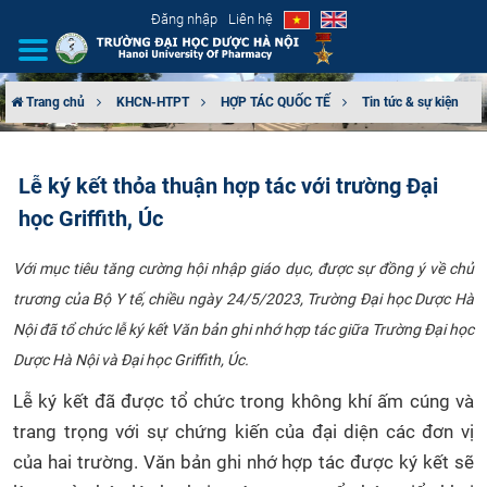
Đăng nhập
Liên hệ
Trang chủ
KHCN-HTPT
HỢP TÁC QUỐC TẾ
Tin tức & sự kiện
GIỚI THIỆU
Lễ ký kết thỏa thuận hợp tác với trường Đại
CƠ CẤU TỔ CHỨC
học Griffith, Úc
TUYỂN SINH
Với mục tiêu tăng cường hội nhập giáo dục, được sự đồng ý về chủ
trương của Bộ Y tế, chiều ngày 24/5/2023, Trường Đại học Dược Hà
ĐÀO TẠO
Nội đã tổ chức lễ ký kết Văn bản ghi nhớ hợp tác giữa Trường Đại học
ĐẢM BẢO CHẤT LƯỢNG
Dược Hà Nội và Đại học Griffith, Úc.
Lễ ký kết đã được tổ chức trong không khí ấm cúng và
KHOA HỌC CÔNG NGHỆ
trang trọng với sự chứng kiến của đại diện các đơn vị
HTQT
của hai trường. Văn bản ghi nhớ hợp tác được ký kết sẽ