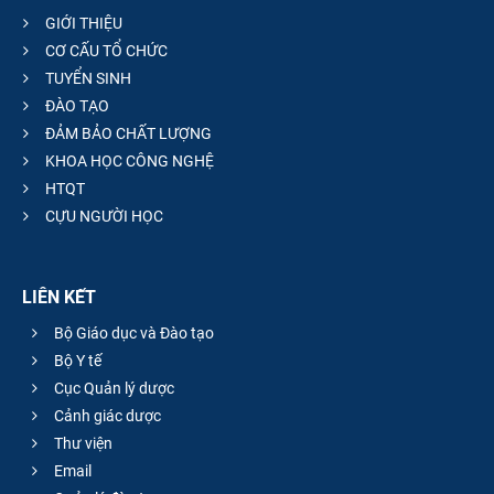
GIỚI THIỆU
CƠ CẤU TỔ CHỨC
TUYỂN SINH
ĐÀO TẠO
ĐẢM BẢO CHẤT LƯỢNG
KHOA HỌC CÔNG NGHỆ
HTQT
CỰU NGƯỜI HỌC
LIÊN KẾT
Bộ Giáo dục và Đào tạo
Bộ Y tế
Cục Quản lý dược
Cảnh giác dược
Thư viện
Email