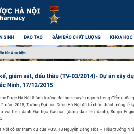
N SINH
ĐÀO TẠO
ĐẢM BẢO CHẤT LƯỢNG
KHOA HỌC
Tin tức & sự kiện
 kế, giám sát, đấu thầu (TV-03/2014)- Dự án xây d
ắc Ninh, 17/12/2015
học Dược Hà Nội thành trường đại học chuyên ngành trọng điểm quốc 
12 năm 2015, Trường Đại học Dược Hà Nội đã tổ chức thành công lễ k
ầu với Liên danh Đại học Gachon (đứng đầu liên danh), Sunjin Engin
c.
 Nội có sự tham dự của PGS. TS Nguyễn Đăng Hòa – Hiệu trưởng Nhà