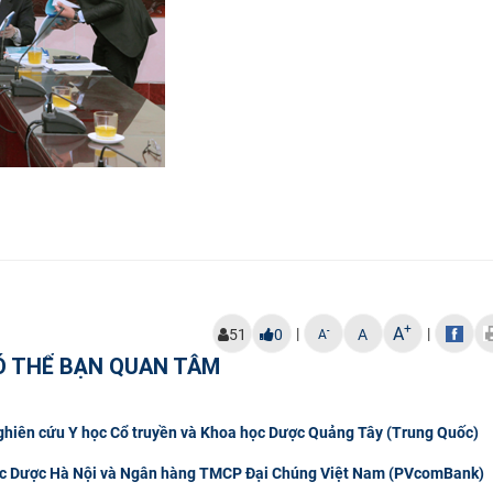
+
A
|
|
-
51
0
A
A
Ó THỂ BẠN QUAN TÂM
Nghiên cứu Y học Cổ truyền và Khoa học Dược Quảng Tây (Trung Quốc)
 học Dược Hà Nội và Ngân hàng TMCP Đại Chúng Việt Nam (PVcomBank)