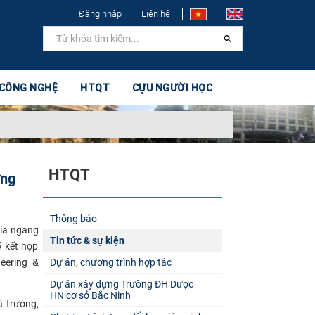
Đăng nhập
Liên hệ
 CÔNG NGHỆ
HTQT
CỰU NGƯỜI HỌC
HTQT
ựng
Thông báo
gia ngang
Tin tức & sự kiện
ý kết hợp
eering &
Dự án, chương trình hợp tác
Dự án xây dựng Trường ĐH Dược
HN cơ sở Bắc Ninh
 trường,