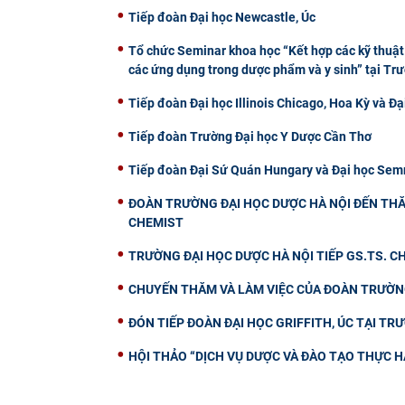
Tiếp đoàn Đại học Newcastle, Úc
Tổ chức Seminar khoa học “Kết hợp các kỹ thuật 
các ứng dụng trong dược phẩm và y sinh” tại Tr
Tiếp đoàn Đại học Illinois Chicago, Hoa Kỳ và Đạ
Tiếp đoàn Trường Đại học Y Dược Cần Thơ
Tiếp đoàn Đại Sứ Quán Hungary và Đại học Semm
ĐOÀN TRƯỜNG ĐẠI HỌC DƯỢC HÀ NỘI ĐẾN THĂ
CHEMIST
TRƯỜNG ĐẠI HỌC DƯỢC HÀ NỘI TIẾP GS.TS. 
CHUYẾN THĂM VÀ LÀM VIỆC CỦA ĐOÀN TRƯỜNG
ĐÓN TIẾP ĐOÀN ĐẠI HỌC GRIFFITH, ÚC TẠI TR
HỘI THẢO “DỊCH VỤ DƯỢC VÀ ĐÀO TẠO THỰC H