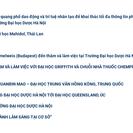
quang phổ dao động và trí tuệ nhân tạo để khai thác tối đa thông tin p
ường Đại học Dược Hà Nội
i học Mahidol, Thái Lan
elweis (Budapest) đến thăm và làm việc tại Trường Đại học Dược Hà 
M VÀ LÀM VIỆC VỚI ĐẠI HỌC GRIFFITH VÀ CHUỖI NHÀ THUỐC CHEMP
CHUANBIN MAO – ĐẠI HỌC TRUNG VĂN HỒNG KÔNG, TRUNG QUỐC
 ĐẠI HỌC DƯỢC HÀ NỘI TỚI ĐẠI HỌC QUEENSLAND, ÚC
ƯỜNG ĐẠI HỌC DƯỢC HÀ NỘI
ÀNH LÂM SÀNG TẠI CƠ SỞ”