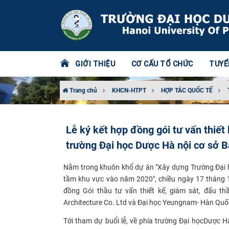
GIỚI THIỆU
CƠ CẤU TỔ CHỨC
TUYỂ
Trang chủ
KHCN-HTPT
HỢP TÁC QUỐC TẾ
Lễ ký kết hợp đồng gói tư vấn thiết
trường Đại học Dược Hà nội cơ sở B
Nằm trong khuôn khổ dự án "Xây dựng Trường Đại 
tầm khu vực vào năm 2020", chiều ngày 17 tháng 
đồng Gói thầu tư vấn thiết kế, giám sát, đấu th
Architecture Co. Ltd và Đại học Yeungnam- Hàn Quố
Tới tham dự buổi lễ, về phía trường Đại học
Dược Hà