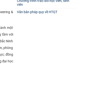
Chương trình trao đổi học viên, sinh
viên
neering &
Văn bản pháp quy về HTQT
hành một
g tầm với
 Bắc Ninh
ệm, phòng
vực; đồng
g đại học