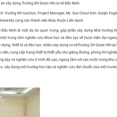
ự án xây dựng Trường ĐH Dược HN cơ sở Bắc Ninh.
ịch Trường ĐH Gachon, Project Manager, Mr. Soo Choul Kim- Sunjin Engi
iversity cùng các thành viên khác thuộc Liên danh.
 Bắc Ninh là một dự án quan trọng, góp phần xây dựng Nhà trường t
 một trung tâm nghiên cứu khoa học và đào tạo về Dược hiện đại ngan
dựng, thiết bị và đào tạo; nhằm xây dựng cơ sởTrường DH Dược HN tại
 viên, cung cấp trang thiết bị thiết yếu cho giảng đường, phòng thí nghi
ảng dạy và nghiên cứu ở trình độ cao, ngang tầm với các nước trong khu 
cứu, xây dựng môi trường học tập và nghiên cứu đạt chuẩn của một trườn
.