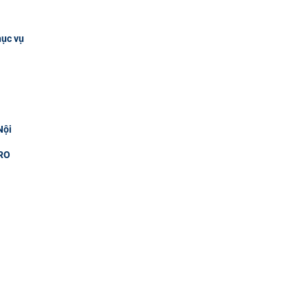
hục vụ
Nội
RO