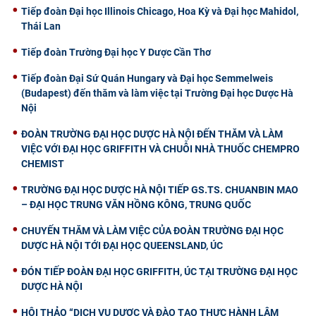
Tiếp đoàn Đại học Illinois Chicago, Hoa Kỳ và Đại học Mahidol,
Thái Lan
Tiếp đoàn Trường Đại học Y Dược Cần Thơ
Tiếp đoàn Đại Sứ Quán Hungary và Đại học Semmelweis
(Budapest) đến thăm và làm việc tại Trường Đại học Dược Hà
Nội
ĐOÀN TRƯỜNG ĐẠI HỌC DƯỢC HÀ NỘI ĐẾN THĂM VÀ LÀM
VIỆC VỚI ĐẠI HỌC GRIFFITH VÀ CHUỖI NHÀ THUỐC CHEMPRO
CHEMIST
TRƯỜNG ĐẠI HỌC DƯỢC HÀ NỘI TIẾP GS.TS. CHUANBIN MAO
– ĐẠI HỌC TRUNG VĂN HỒNG KÔNG, TRUNG QUỐC
CHUYẾN THĂM VÀ LÀM VIỆC CỦA ĐOÀN TRƯỜNG ĐẠI HỌC
DƯỢC HÀ NỘI TỚI ĐẠI HỌC QUEENSLAND, ÚC
ĐÓN TIẾP ĐOÀN ĐẠI HỌC GRIFFITH, ÚC TẠI TRƯỜNG ĐẠI HỌC
DƯỢC HÀ NỘI
HỘI THẢO “DỊCH VỤ DƯỢC VÀ ĐÀO TẠO THỰC HÀNH LÂM