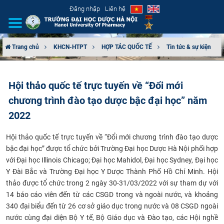
Đăng nhập
Liên hệ
Trang chủ
KHCN-HTPT
HỢP TÁC QUỐC TẾ
Tin tức & sự kiện
GIỚI THIỆU
Hội thảo quốc tế trực tuyến về “Đổi mới
CƠ CẤU TỔ CHỨC
chương trình đào tạo dược bậc đại học” năm
TUYỂN SINH
2022
Hội
thảo quốc tế trực tuyến về “Đổi mới chương trình đào tạo dược
ĐÀO TẠO
bậc đại học” được tổ chức bởi Trường Đại học Dược Hà Nội phối hợp
với Đại học Illinois Chicago; Đại học Mahidol, Đại học Sydney, Đại học
ĐẢM BẢO CHẤT LƯỢNG
Y Đài Bắc
và Trường Đại học Y Dược Thành Phố Hồ Chí Minh
. Hội
thảo được tổ chức trong 2 ngày 30-31/03/2022 với sự tham dự với
KHOA HỌC CÔNG NGHỆ
14 báo cáo viên đến từ các CSGD trong và ngoài nước, và khoảng
340 đại biểu đến từ 26 cơ sở giáo dục trong nước và 0
8
CSGD ngoài
HTQT
nước cùng đại diện Bộ Y tế, Bộ Giáo dục và Đào tạo, các Hội nghề