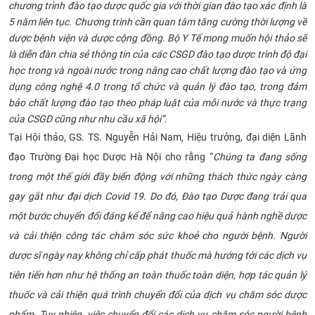
chương trình đào tạo dược quốc gia với thời gian đào tạo xác định là
5 năm liên tục. Chương trình cần quan tâm tăng cường thời lượng về
dược bệnh viện và dược cộng đồng. Bộ Y Tế mong muốn hội thảo sẽ
là diễn đàn chia sẻ thông tin của các CSGD đào tạo dược trình độ đại
học trong và ngoài nước trong nâng cao chất lượng đào tạo và ứng
dụng công nghệ 4.0 trong tổ chức và quản lý đào tạo, trong đảm
bảo chất lượng đào tạo theo pháp luật của mỗi nước và thực trạng
của CSGD cũng như nhu cầu xã hội”
.
Tại
Hội thảo, GS. TS. Nguyễn Hải Nam, Hiệu trưởng, đại diện Lãnh
đạo Trường Đại học Dược Hà Nội cho rằng “
Chúng ta đang sống
trong một thế giới đầy biến động với những thách thức ngày càng
gay gắt như đại dịch Covid 19. Do đó, Đào tạo Dược đang trải qua
một bước chuyển đổi đáng kể để nâng cao hiệu quả hành nghề dược
và cải thiện công tác chăm sóc sức khoẻ cho người bệnh. Người
dược sĩ ngày nay không chỉ cấp phát thuốc mà hướng tới các dịch vụ
tiên tiến hơn như hệ thống an toàn thuốc toàn diện, hợp tác quản lý
thuốc và cải thiện quá trình chuyển đổi của dịch vụ chăm sóc dược
phẩm. Tuy nhiên, việc chuyển đổi các dịch vụ chăm sóc người bệnh