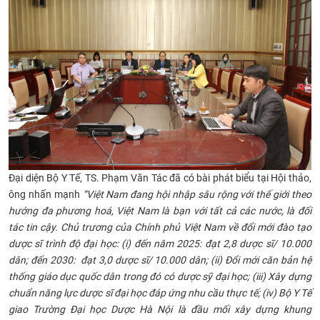
Đại diện Bộ Y Tế, TS. Phạm Văn Tác đã có bài phát biểu tại Hội thảo,
ông nhấn mạnh
“Việt Nam đang hội nhập sâu rộng với thế giới theo
hướng đa phương hoá, Việt Nam là bạn với tất cả các nước, là đối
tác tin cậy. Chủ trương của Chính phủ Việt Nam về đổi mới đào tạo
dược sĩ trình độ đại học: (i) đến năm 2025: đạt 2,8 dược sĩ/ 10.000
dân; đến 2030: đạt 3,0 dược sĩ/ 10.000 dân; (ii) Đổi mới căn bản hệ
thống giáo dục quốc dân trong đó có dược sỹ đại học; (iii) Xây dựng
chuẩn năng lực dược sĩ đại học đáp ứng nhu cầu thực tế; (iv) Bộ Y Tế
giao Trường Đại học Dược Hà Nội là đầu mối xây dựng khung