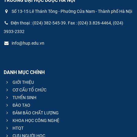
TRƯỜNG ĐẠI HỌC DƯỢC HÀ NỘI
Số 13-15 Lê Thánh Tông - Phường Cửa Nam - Thành phố Hà Nội
Điện thoại : (024) 382-545-39. Fax : (024) 3.826-4464, (024)
3933-2332
info@hup.edu.vn
DANH MỤC CHÍNH
GIỚI THIỆU
CƠ CẤU TỔ CHỨC
TUYỂN SINH
ĐÀO TẠO
ĐẢM BẢO CHẤT LƯỢNG
KHOA HỌC CÔNG NGHỆ
HTQT
CỰU NGƯỜI HỌC