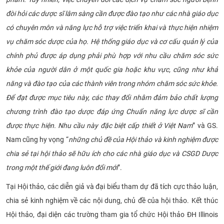
đòi hỏi các dược sĩ lâm sàng cần được đào tạo như các nhà giáo dục
có chuyên môn và năng lực hỗ trợ việc triển khai và thực hiện nhiệm
vụ chăm sóc dược của họ. Hệ thống giáo dục và cơ cấu quản lý của
chính phủ được áp dụng phải phù hợp với nhu cầu chăm sóc sức
khỏe của người dân ở một quốc gia hoặc khu vực, cũng như khả
năng và đào tạo của các thành viên trong nhóm chăm sóc sức khỏe.
Để đạt được mục tiêu này, các thay đổi nhằm đảm bảo chất lượng
chương trình đào tạo dược đáp ứng Chuẩn năng lực dược sĩ cần
được thực hiện. Nhu cầu này đặc biệt cấp thiết ở Việt Nam
” và GS.
Nam cũng hy vọng “
những chủ đề của Hội thảo và kinh nghiệm được
chia sẻ tại hội thảo sẽ hữu ích cho các nhà giáo dục và CSGD Dược
trong một thế giới đang luôn đổi mới
”
.
Tại Hội thảo, các diễn giả và đại biểu tham dự đã tích cực thảo luận,
chia sẻ kinh nghiệm về các nội dung, chủ đề của hội thảo. Kết thúc
Hội thảo, đại diện các trường tham gia tổ chức Hội thảo ĐH Illinois