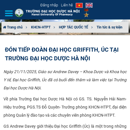
Đăng nhập
Liên hệ
Trang chủ
KHCN-HTPT
HỢP TÁC QUỐC TẾ
Tin tức & sự kiện
GIỚI THIỆU
ĐÓN TIẾP ĐOÀN ĐẠI HỌC GRIFFITH, ÚC TẠI
CƠ CẤU TỔ CHỨC
TRƯỜNG ĐẠI HỌC DƯỢC HÀ NỘI
TUYỂN SINH
Ngày 21/11/2025, Giáo sư Andrew Davey – Khoa Dược và Khoa học
Y tế, Đại học Griffith, Úc đã có buổi đến thăm và làm việc tại Trường
ĐÀO TẠO
Đại học Dược Hà Nội.
ĐẢM BẢO CHẤT LƯỢNG
Về phía Trường Đại học Dược Hà Nội có GS. TS. Nguyễn Hải Nam-
Hiệu trưởng, PGS.TS Đỗ Quyên- Trưởng phòng KHCN-HTPT, đại diện
KHOA HỌC CÔNG NGHỆ
phòng Quản lý đào tạo và các chuyên viên phòng KHCN-HTPT.
HTQT
GS Andrew Davey giới thiệu Đại học Griffith (Úc) là một trong những