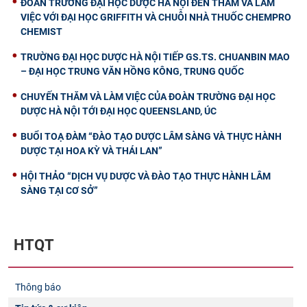
ĐOÀN TRƯỜNG ĐẠI HỌC DƯỢC HÀ NỘI ĐẾN THĂM VÀ LÀM
VIỆC VỚI ĐẠI HỌC GRIFFITH VÀ CHUỖI NHÀ THUỐC CHEMPRO
CHEMIST
TRƯỜNG ĐẠI HỌC DƯỢC HÀ NỘI TIẾP GS.TS. CHUANBIN MAO
– ĐẠI HỌC TRUNG VĂN HỒNG KÔNG, TRUNG QUỐC
CHUYẾN THĂM VÀ LÀM VIỆC CỦA ĐOÀN TRƯỜNG ĐẠI HỌC
DƯỢC HÀ NỘI TỚI ĐẠI HỌC QUEENSLAND, ÚC
BUỔI TOẠ ĐÀM “ĐÀO TẠO DƯỢC LÂM SÀNG VÀ THỰC HÀNH
DƯỢC TẠI HOA KỲ VÀ THÁI LAN”
HỘI THẢO “DỊCH VỤ DƯỢC VÀ ĐÀO TẠO THỰC HÀNH LÂM
SÀNG TẠI CƠ SỞ”
HTQT
Thông báo