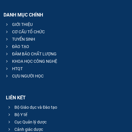
DANH MỤC CHÍNH
GIỚI THIỆU
CƠ CẤU TỔ CHỨC
TUYỂN SINH
ĐÀO TẠO
ĐẢM BẢO CHẤT LƯỢNG
KHOA HỌC CÔNG NGHỆ
HTQT
CỰU NGƯỜI HỌC
LIÊN KẾT
Bộ Giáo dục và Đào tạo
Bộ Y tế
Cục Quản lý dược
Cảnh giác dược