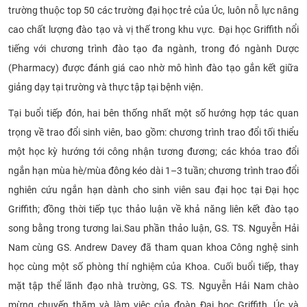
trường thuộc top 50 các trường đại học trẻ của Úc, luôn nỗ lực nâng
CỰU NGƯỜI HỌC
cao chất lượng đào tạo và vị thế trong khu vực. Đại học Griffith nổi
tiếng với chương trình đào tạo đa ngành, trong đó ngành Dược
(Pharmacy) được đánh giá cao nhờ mô hình đào tạo gắn kết giữa
giảng dạy tại trường và thực tập tại bệnh viện.
Tại buổi tiếp đón, hai bên thống nhất một số hướng hợp tác quan
trọng về trao đổi sinh viên, bao gồm: chương trình trao đổi tối thiểu
một học kỳ hướng tới công nhận tương đương; các khóa trao đổi
ngắn hạn mùa hè/mùa đông kéo dài 1–3 tuần; chương trình trao đổi
nghiên cứu ngắn hạn dành cho sinh viên sau đại học tại Đại học
Griffith; đồng thời tiếp tục thảo luận về khả năng liên kết đào tạo
song bằng trong tương lai.Sau phần thảo luận, GS. TS. Nguyễn Hải
Nam cùng GS. Andrew Davey đã tham quan khoa Công nghệ sinh
học cùng một số phòng thí nghiệm của Khoa. Cuối buổi tiếp, thay
mặt tập thể lãnh đạo nhà trường, GS. TS. Nguyễn Hải Nam chào
mừng chuyến thăm và làm việc của đoàn Đại học Griffith, Úc và