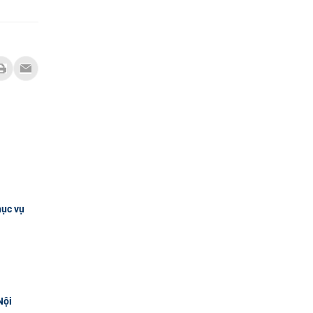
hục vụ
Nội