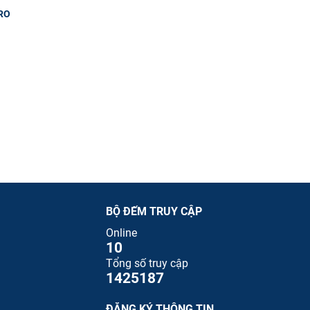
RO
BỘ ĐẾM TRUY CẬP
Online
10
Tổng số truy cập
1425187
ĐĂNG KÝ THÔNG TIN