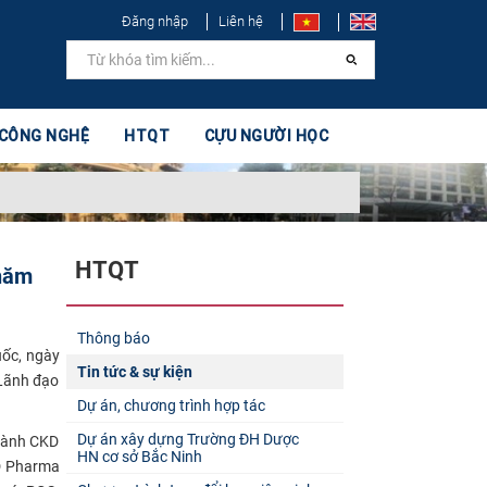
Đăng nhập
Liên hệ
 CÔNG NGHỆ
HTQT
CỰU NGƯỜI HỌC
HTQT
thăm
Thông báo
ốc, ngày
Tin tức & sự kiện
 Lãnh đạo
Dự án, chương trình hợp tác
Dự án xây dựng Trường ĐH Dược
hành CKD
HN cơ sở Bắc Ninh
D Pharma