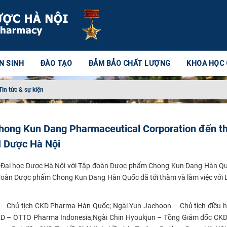
N SINH
ĐÀO TẠO
ĐẢM BẢO CHẤT LƯỢNG
KHOA HỌC
Tin tức & sự kiện
hong Kun Dang Pharmaceutical Corporation đến 
H Dược Hà Nội
g Đại học Dược Hà Nội với Tập đoàn Dược phẩm Chong Kun Dang Hàn Qu
đoàn Dược phẩm Chong Kun Dang Hàn Quốc đã tới thăm và làm việc với
 – Chủ tịch CKD Pharma Hàn Quốc; Ngài Yun Jaehoon – Chủ tịch điều 
CKD – OTTO Pharma Indonesia;
Ngài Chin Hyoukjun – Tồng Giám đốc CK