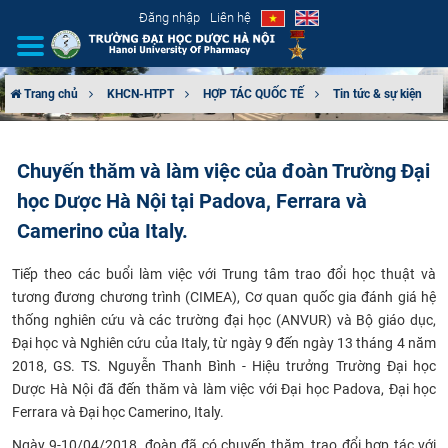
Đăng nhập
Liên hệ
Trang chủ
KHCN-HTPT
HỢP TÁC QUỐC TẾ
Tin tức & sự kiện
GIỚI THIỆU
Chuyến thăm và làm việc của đoàn Trường Đại
CƠ CẤU TỔ CHỨC
học Dược Hà Nội tại Padova, Ferrara và
TUYỂN SINH
Camerino của Italy.
Tiếp theo các buổi làm việc với Trung tâm trao đổi học thuật và
ĐÀO TẠO
tương đương chương trình (CIMEA), Cơ quan quốc gia đánh giá hệ
thống nghiên cứu và các trường đại học (ANVUR) và Bộ giáo dục,
ĐẢM BẢO CHẤT LƯỢNG
Đại học và Nghiên cứu của Italy, từ ngày 9 đến ngày 13 tháng 4 năm
2018, GS. TS. Nguyễn Thanh Bình - Hiệu trưởng Trường Đại học
KHOA HỌC CÔNG NGHỆ
Dược Hà Nội đã đến thăm và làm việc với Đại học Padova, Đại học
Ferrara và Đại học Camerino, Italy.
HTQT
Ngày 9-10/04/2018, đoàn đã có chuyến thăm, trao đổi hợp tác với