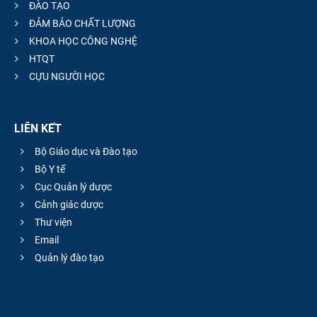
ĐÀO TẠO
ĐẢM BẢO CHẤT LƯỢNG
KHOA HỌC CÔNG NGHỆ
HTQT
CỰU NGƯỜI HỌC
LIÊN KẾT
Bộ Giáo dục và Đào tạo
Bộ Y tế
Cục Quản lý dược
Cảnh giác dược
Thư viện
Email
Quản lý đào tạo