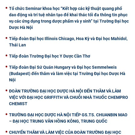
Tổ chức Seminar khoa học “Kết hợp các kỹ thuật quang phổ
dao động và trí tuệ nhân tạo để khai thác tối đa thông tin phục
vụ các ứng dụng trong dược phẩm và y sinh” tại Trường Đại học
Dược Hà Nội
Tiếp đoàn Đại học Illinois Chicago, Hoa Kỳ và Đại học Mahidol,
Thái Lan
Tiếp đoàn Trường Đại học Y Dược Cần Thơ
Tiếp đoàn Đại Sứ Quán Hungary và Đại học Semmelweis
(Budapest) đến thăm và làm việc tại Trường Đại học Dược Hà
Nội
ĐOÀN TRƯỜNG ĐẠI HỌC DƯỢC HÀ NỘI ĐẾN THĂM VÀ LÀM
VIỆC VỚI ĐẠI HỌC GRIFFITH VÀ CHUỖI NHÀ THUỐC CHEMPRO
CHEMIST
TRƯỜNG ĐẠI HỌC DƯỢC HÀ NỘI TIẾP GS.TS. CHUANBIN MAO
– ĐẠI HỌC TRUNG VĂN HỒNG KÔNG, TRUNG QUỐC
CHUYẾN THĂM VÀ LÀM VIỆC CỦA ĐOÀN TRƯỜNG ĐẠI HỌC