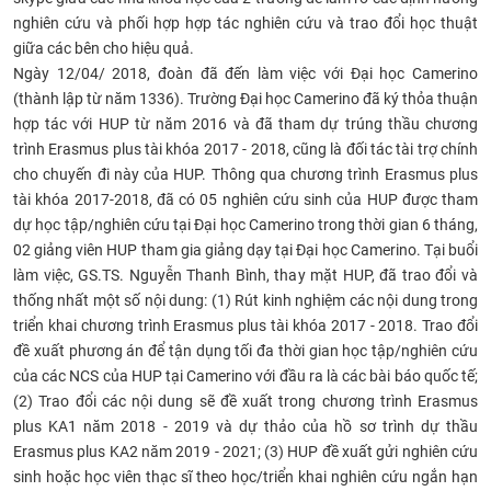
nghiên cứu và phối hợp hợp tác nghiên cứu và trao đổi học thuật
giữa các bên cho hiệu quả.
Ngày 12/04/ 2018, đoàn đã đến làm việc với Đại học Camerino
(thành lập từ năm 1336). Trường Đại học Camerino đã ký thỏa thuận
hợp tác với HUP từ năm 2016 và đã tham dự trúng thầu chương
trình Erasmus plus tài khóa 2017 - 2018, cũng là đối tác tài trợ chính
cho chuyến đi này của HUP. Thông qua chương trình Erasmus plus
tài khóa 2017-2018, đã có 05 nghiên cứu sinh của HUP được tham
dự học tập/nghiên cứu tại Đại học Camerino trong thời gian 6 tháng,
02 giảng viên HUP tham gia giảng dạy tại Đại học Camerino. Tại buổi
làm việc, GS.TS. Nguyễn Thanh Bình, thay mặt HUP, đã trao đổi và
thống nhất một số nội dung: (1) Rút kinh nghiệm các nội dung trong
triển khai chương trình Erasmus plus tài khóa 2017 - 2018. Trao đổi
đề xuất phương án để tận dụng tối đa thời gian học tập/nghiên cứu
của các NCS của HUP tại Camerino với đầu ra là các bài báo quốc tế;
(2) Trao đổi các nội dung sẽ đề xuất trong chương trình Erasmus
plus KA1 năm 2018 - 2019 và dự thảo của hồ sơ trình dự thầu
Erasmus plus KA2 năm 2019 - 2021; (3) HUP đề xuất gửi nghiên cứu
sinh hoặc học viên thạc sĩ theo học/triển khai nghiên cứu ngắn hạn