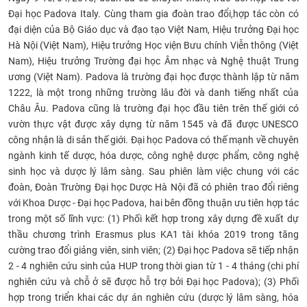
Đại học Padova Italy. Cùng tham gia đoàn trao đổi,hợp tác còn có
CỰU NGƯỜI HỌC
đại diện của Bộ Giáo dục và đạo tạo Việt Nam, Hiệu trưởng Đại học
Hà Nội (Việt Nam), Hiệu trưởng Học viện Bưu chính Viễn thông (Việt
Nam), Hiệu trưởng Trường đại học Âm nhạc và Nghệ thuật Trung
ương (Việt Nam). Padova là trường đại học được thành lập từ năm
1222, là một trong những trường lâu đời và danh tiếng nhất của
Châu Âu. Padova cũng là trường đại học đầu tiên trên thế giới có
vườn thực vật được xây dựng từ năm 1545 và đã được UNESCO
công nhận là di sản thế giới. Đại học Padova có thế mạnh về chuyên
ngành kinh tế dược, hóa dược, công nghệ dược phẩm, công nghệ
sinh học và dược lý lâm sàng. Sau phiên làm việc chung với các
đoàn, Đoàn Trường Đại học Dược Hà Nội đã có phiên trao đổi riêng
với Khoa Dược - Đại học Padova, hai bên đồng thuận ưu tiên hợp tác
trong một số lĩnh vực: (1) Phối kết hợp trong xây dựng đề xuất dự
thầu chương trình Erasmus plus KA1 tài khóa 2019 trong tăng
cường trao đổi giảng viên, sinh viên; (2) Đại học Padova sẽ tiếp nhận
2 - 4 nghiên cứu sinh của HUP trong thời gian từ 1 - 4 tháng (chi phí
nghiên cứu và chỗ ở sẽ được hỗ trợ bởi Đại học Padova); (3) Phối
hợp trong triển khai các dự án nghiên cứu (dược lý lâm sàng, hóa