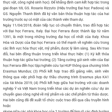
thực vật, công nghệ sinh học). Để khẳng định cam kết hợp tác trong
giai đoạn tới, GS. Rosario Rizzuto (Hiệu trưởng Đại học Padova) và
GS. Nguyễn Thanh Bình đã ký văn bản thỏa thuận hợp tác của hai
trường trước sự có mặt của các thành viên tham dự.
Ngày 11/04/2018, đoàn tiếp tục có chuyến thăm, trao đổi hợp tác
với Đại học Ferrara, Italy. Đại học Ferrara được thành lập từ năm
1391, là một trong những trường đại học cổ nhất của Italy. Khoa
Hóa và Dược của Đại học Ferrara có thế mạnh về nghiên cứu trong
các lĩnh vực hóa thực vật, mỹ phẩm, dược lý lâm sàng. Sau khi trao
đổi, hai bên đồng thuận trong triển khai thực hiện: (1) Ký kết thỏa
thuận hợp tác giữa hai trường; (2) Tăng cường gửi sinh viên của Đại
học Ferrara đến học tập/nghiên cứu tại HUP thông qua chương trình
Erasmus Mundus; (3) Phối kết hợp trao đổi giảng viên, sinh viên
thông qua việc phối hợp dự thầu chương trình Erasmus plus KA1
của tài khóa 2019; (4) Phối kết hợp giữa hai trường với các doanh
nghiệp Ý và Việt Nam trong triển khai các dự án nghiên cứu/ dự án
chuyển giao công nghệ về mỹ phẩm và các chế phẩm từ thảo dược.
Hai bên cũng đã đề xuất tổ chức cuộc trao đổi qua cầu truyền hình
hoặc
skype giữa các nhà khoa học của 2 trường để làm rõ các định hướng