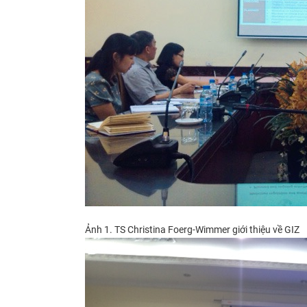
Ảnh 1. TS Christina Foerg-Wimmer giới thiệu về GIZ