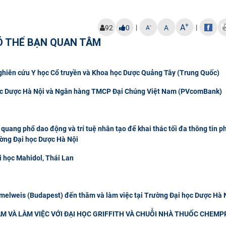
+
A
|
|
-
92
0
A
A
Ó THỂ BẠN QUAN TÂM
Nghiên cứu Y học Cổ truyền và Khoa học Dược Quảng Tây (Trung Quốc)
 học Dược Hà Nội và Ngân hàng TMCP Đại Chúng Việt Nam (PVcomBank)
quang phổ dao động và trí tuệ nhân tạo để khai thác tối đa thông tin p
ường Đại học Dược Hà Nội
i học Mahidol, Thái Lan
elweis (Budapest) đến thăm và làm việc tại Trường Đại học Dược Hà 
M VÀ LÀM VIỆC VỚI ĐẠI HỌC GRIFFITH VÀ CHUỖI NHÀ THUỐC CHEMP