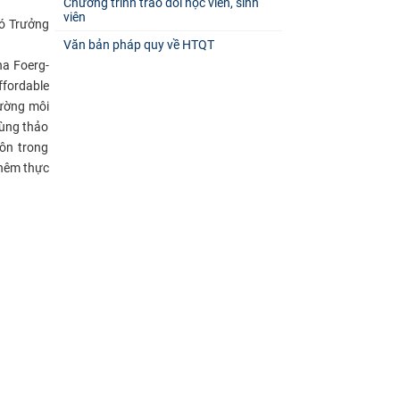
Chương trình trao đổi học viên, sinh
viên
hó Trưởng
Văn bản pháp quy về HTQT
na Foerg-
ffordable
cường môi
cùng thảo
ôn trong
thêm thực