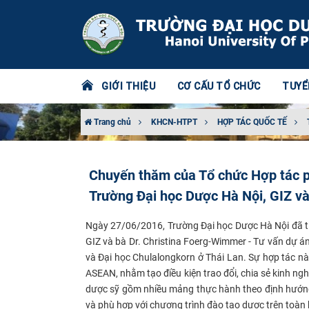
GIỚI THIỆU
CƠ CẤU TỔ CHỨC
TUYỂ
Trang chủ
KHCN-HTPT
HỢP TÁC QUỐC TẾ
Chuyến thăm của Tổ chức Hợp tác ph
Trường Đại học Dược Hà Nội, GIZ và
Ngày 27/06/2016, Trường Đại học Dược Hà Nội đã t
GIZ và bà Dr. Christina Foerg-Wimmer - Tư vấn dự á
và Đại học Chulalongkorn ở Thái Lan. Sự hợp tác nà
ASEAN, nhằm tạo điều kiện trao đổi, chia sẻ kinh ng
dược sỹ gồm nhiều mảng thực hành theo định hướng
và phù hợp với chương trình đào tạo dược trên toà