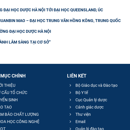
 ĐẠI HỌC DƯỢC HÀ NỘI TỚI ĐẠI HỌC QUEENSLAND, ÚC
CHUANBIN MAO – ĐẠI HỌC TRUNG VĂN HỒNG KÔNG, TRUNG QUỐC
ƯỜNG ĐẠI HỌC DƯỢC HÀ NỘI
ÀNH LÂM SÀNG TẠI CƠ SỞ”
 MỤC CHÍNH
LIÊN KẾT
ỚI THIỆU
Bộ Giáo dục và Đào tạo
 CẤU TỔ CHỨC
Bộ Y tế
YỂN SINH
Cục Quản lý dược
O TẠO
Cảnh giác dược
M BẢO CHẤT LƯỢNG
Thư viện
OA HỌC CÔNG NGHỆ
Email
QT
Quản lý đào tạo