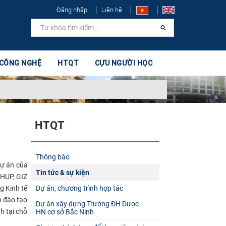
Đăng nhập
Liên hệ
 CÔNG NGHỆ
HTQT
CỰU NGƯỜI HỌC
HTQT
Thông báo
dự án của
Tin tức & sự kiện
 HUP, GIZ
g Kinh tế
Dự án, chương trình hợp tác
h đào tạo
Dự án xây dựng Trường ĐH Dược
h tại chỗ
HN cơ sở Bắc Ninh