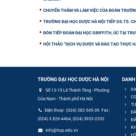
CHUYẾN THĂM VÀ LÀM VIỆC CỦA ĐOÀN TRƯỜNG
TRƯỜNG ĐẠI HỌC DƯỢC HÀ NỘI TIẾP GS.TS. 
ĐÓN TIẾP ĐOÀN ĐẠI HỌC GRIFFITH, ÚC TẠI TR
HỘI THẢO “DỊCH VỤ DƯỢC VÀ ĐÀO TẠO THỰC H
TRƯỜNG ĐẠI HỌC DƯỢC HÀ NỘI
DANH
GI
Số 13-15 Lê Thánh Tông - Phường
CƠ
Cửa Nam - Thành phố Hà Nội
TU
Điện thoại : (024) 382-545-39. Fax :
ĐÀ
(024) 3.826-4464, (024) 3933-2332
ĐẢ
KH
info@hup.edu.vn
HT