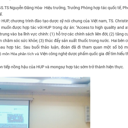
GS.TS Nguyễn Đăng Hòa- Hiệu trưởng, Trưởng Phòng hợp tác quốc tế, P
ế.
HUP, chương trình đào tạo dược sỹ nói chung của Việt nam, TS. Christi
 muốn được hợp tác với HUP trong dự án: "Access to high quality and a
trung vào ba lĩnh vực chính: (1) hỗ trợ các chính sách liên đới; (2) tăng 
 chăm sóc sức khỏe; (3) thúc đẩy sản xuất thuốc trong nước. Hai bên 
au hợp tác. Sau buổi thảo luận, đoàn đã đi tham quan một số bộ m
Viện công nghệ dược phẩm quốc gia
để tìm hiểu 
ộ môn H
óa phân tích
và
n tiếp nồng hậu của HUP và mongsự hợp tác sớm trở thành hiện thực.