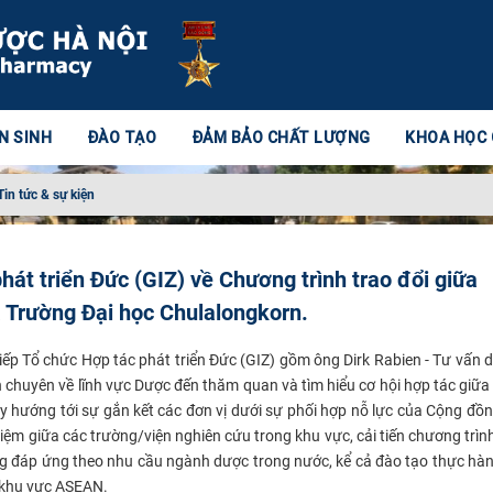
N SINH
ĐÀO TẠO
ĐẢM BẢO CHẤT LƯỢNG
KHOA HỌC
Tin tức & sự kiện
át triển Đức (GIZ) về Chương trình trao đổi giữa
 Trường Đại học Chulalongkorn.
iếp
Tổ chức Hợp tác phát triển
Đức (GIZ) gồm
ông Dirk Rabien - Tư vấn 
n chuyên về lĩnh vực Dược đến thăm quan và tìm hiểu cơ hội hợp tác giữa
y hướng tới sự gắn kết các đơn vị dưới sự phối hợp nỗ lực của Cộng đồn
hiệm giữa các trường/viện nghiên cứu trong khu vực, cải tiến chương trìn
 đáp ứng theo nhu cầu ngành dược trong nước, kể cả đào tạo thực hàn
n khu vực ASEAN.