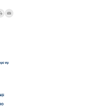
hục vụ
Nội
RO