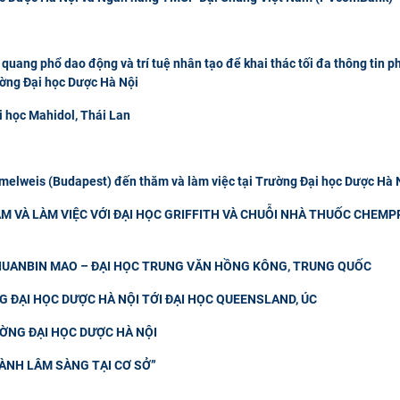
quang phổ dao động và trí tuệ nhân tạo để khai thác tối đa thông tin p
ường Đại học Dược Hà Nội
i học Mahidol, Thái Lan
elweis (Budapest) đến thăm và làm việc tại Trường Đại học Dược Hà 
M VÀ LÀM VIỆC VỚI ĐẠI HỌC GRIFFITH VÀ CHUỖI NHÀ THUỐC CHEMP
CHUANBIN MAO – ĐẠI HỌC TRUNG VĂN HỒNG KÔNG, TRUNG QUỐC
 ĐẠI HỌC DƯỢC HÀ NỘI TỚI ĐẠI HỌC QUEENSLAND, ÚC
ƯỜNG ĐẠI HỌC DƯỢC HÀ NỘI
ÀNH LÂM SÀNG TẠI CƠ SỞ”