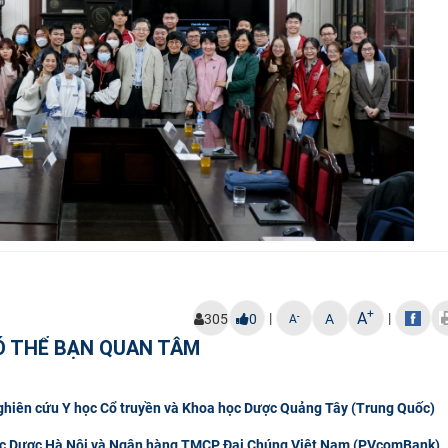
+
A
|
|
-
305
0
A
A
Ó THỂ BẠN QUAN TÂM
Nghiên cứu Y học Cổ truyền và Khoa học Dược Quảng Tây (Trung Quốc)
 học Dược Hà Nội và Ngân hàng TMCP Đại Chúng Việt Nam (PVcomBank)