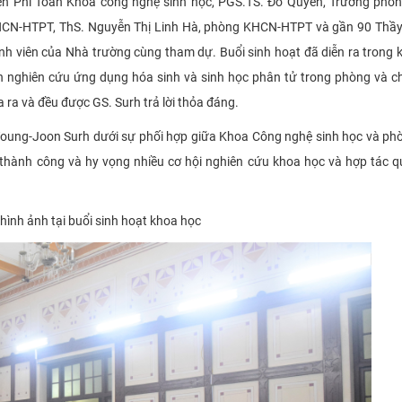
ễn Phi Toàn Khoa công nghệ sinh học, PGS.TS. Đỗ Quyên, Trưởng phò
HCN-HTPT, ThS. Nguyễn Thị Linh Hà, phòng KHCN-HTPT và gần 90 Thầy
inh viên của Nhà trường cùng tham dự. Buổi sinh hoạt đã diễn ra trong 
 đến nghiên cứu ứng dụng hóa sinh và sinh học phân tử trong phòng và 
ra và đều được GS. Surh trả lời thỏa đáng.
S. Young-Joon Surh dưới sự phối hợp giữa Khoa Công nghệ sinh học và p
thành công và hy vọng nhiều cơ hội nghiên cứu khoa học và hợp tác q
hình ảnh tại buổi sinh hoạt khoa học