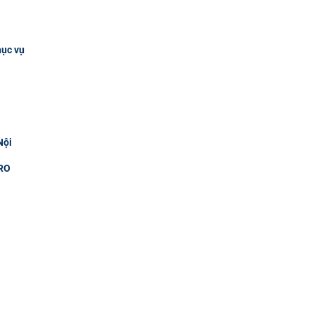
hục vụ
Nội
RO