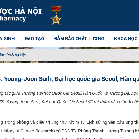
N SINH
ĐÀO TẠO
ĐẢM BẢO CHẤT LƯỢNG
KHOA HỌC
Tin tức & sự kiện
S. Young-Joon Surh, Đại học quốc gia Seoul, Hàn q
p tác giữa Trường Đại học Quốc Gia Seoul, Hàn Quốc và Trường Đại họ
 TS. Young-Joon Surh, Đại học Quốc Gia Seoul đã tới thăm và có buổi chi
.
ng trong phòng và điều trị ung thư rút ra từ Lịch sử nghiên cứu ung t
e History of Cancer Research) có PGS.TS. Phùng Thanh Hương-Trưởng 