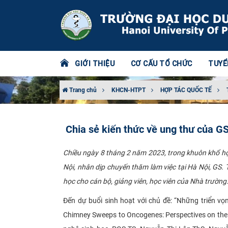
GIỚI THIỆU
CƠ CẤU TỔ CHỨC
TUYỂ
Trang chủ
KHCN-HTPT
HỢP TÁC QUỐC TẾ
Chia sẻ kiến thức về ung thư của G
Chiều ngày 8 tháng 2 năm 2023, trong khuôn khổ hợ
Nội, nhân dịp chuyến thăm làm việc tại Hà Nội, GS.
học cho cán bộ, giảng viên, học viên của Nhà trường
Đến dự buổi sinh hoạt với chủ đề: “Những triển vọ
Chimney Sweeps to Oncogenes: Perspectives on th