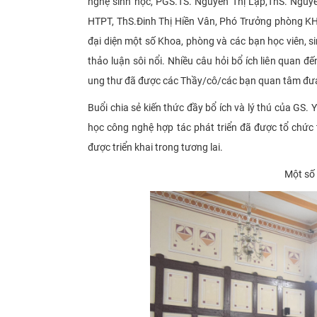
nghệ sinh học, PGS.TS. Nguyễn Thị Lập,ThS. Nguy
HTPT, ThS.Đinh Thị Hiền Vân, Phó Trưởng phòng K
đại diện một số Khoa, phòng và các bạn học viên, s
thảo luận sôi nổi. Nhiều câu hỏi bổ ích liên quan
ung thư đã được các Thầy/cô/các bạn quan tâm đưa 
Buổi chia sẻ kiến thức đầy bổ ích và lý thú của G
học công nghệ hợp tác phát triển đã được tổ chức 
được triển khai trong tương lai.
Một số 