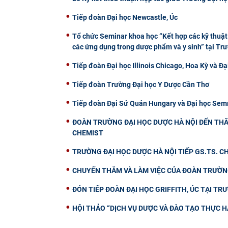
Tiếp đoàn Đại học Newcastle, Úc
Tổ chức Seminar khoa học “Kết hợp các kỹ thuật 
các ứng dụng trong dược phẩm và y sinh” tại Tr
Tiếp đoàn Đại học Illinois Chicago, Hoa Kỳ và Đạ
Tiếp đoàn Trường Đại học Y Dược Cần Thơ
Tiếp đoàn Đại Sứ Quán Hungary và Đại học Semm
ĐOÀN TRƯỜNG ĐẠI HỌC DƯỢC HÀ NỘI ĐẾN THĂ
CHEMIST
TRƯỜNG ĐẠI HỌC DƯỢC HÀ NỘI TIẾP GS.TS. 
CHUYẾN THĂM VÀ LÀM VIỆC CỦA ĐOÀN TRƯỜNG
ĐÓN TIẾP ĐOÀN ĐẠI HỌC GRIFFITH, ÚC TẠI TR
HỘI THẢO “DỊCH VỤ DƯỢC VÀ ĐÀO TẠO THỰC H