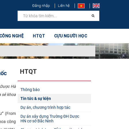
Đăng nhập
Liên hệ
 CÔNG NGHỆ
HTQT
CỰU NGƯỜI HỌC
HTQT
uốc
c Dược Hà
Thông báo
a sẻ khoa
Tin tức & sự kiện
Dự án, chương trình hợp tác
hư” (From
Dự án xây dựng Trường ĐH Dược
HN cơ sở Bắc Ninh
Khoa công