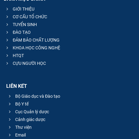
GIỚI THIỆU
CƠ CẤU TỔ CHỨC
TUYỂN SINH
ĐÀO TẠO
ĐẢM BẢO CHẤT LƯỢNG
KHOA HỌC CÔNG NGHỆ
HTQT
CỰU NGƯỜI HỌC
LIÊN KẾT
Bộ Giáo dục và Đào tạo
Bộ Y tế
Cục Quản lý dược
Cảnh giác dược
Thư viện
Email