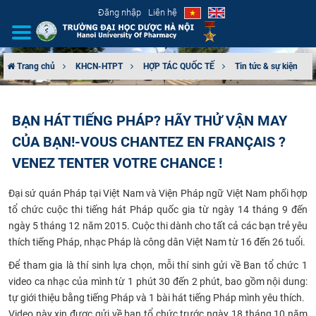
Đăng nhập
Liên hệ
Trang chủ
KHCN-HTPT
HỢP TÁC QUỐC TẾ
Tin tức & sự kiện
GIỚI THIỆU
BẠN HÁT TIẾNG PHÁP? HÃY THỬ VẬN MAY
CƠ CẤU TỔ CHỨC
CỦA BẠN!-VOUS CHANTEZ EN FRANÇAIS ?
TUYỂN SINH
VENEZ TENTER VOTRE CHANCE !
Đại sứ quán Pháp tại Việt Nam và Viện Pháp ngữ Việt Nam phối hợp
ĐÀO TẠO
tổ chức cuộc thi tiếng hát Pháp quốc gia từ ngày 14 tháng 9 đến
ngày 5 tháng 12 năm 2015. Cuộc thi dành cho tất cả các bạn trẻ yêu
ĐẢM BẢO CHẤT LƯỢNG
thích tiếng Pháp, nhạc Pháp là công dân Việt Nam từ 16 đến 26 tuổi.
KHOA HỌC CÔNG NGHỆ
​Để tham gia là thí sinh lựa chọn, mỗi thí sinh gửi về Ban tổ chức 1
video ca nhạc của mình từ 1 phút 30 đến 2 phút, bao gồm nội dung:
tự giới thiệu bằng tiếng Pháp và 1 bài hát tiếng Pháp mình yêu thích.
HTQT
Video này xin được gửi về ban tổ chức trước ngày 18 tháng 10 năm