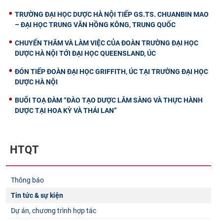
TRƯỜNG ĐẠI HỌC DƯỢC HÀ NỘI TIẾP GS.TS. CHUANBIN MAO
– ĐẠI HỌC TRUNG VĂN HỒNG KÔNG, TRUNG QUỐC
CHUYẾN THĂM VÀ LÀM VIỆC CỦA ĐOÀN TRƯỜNG ĐẠI HỌC
DƯỢC HÀ NỘI TỚI ĐẠI HỌC QUEENSLAND, ÚC
ĐÓN TIẾP ĐOÀN ĐẠI HỌC GRIFFITH, ÚC TẠI TRƯỜNG ĐẠI HỌC
DƯỢC HÀ NỘI
BUỔI TOẠ ĐÀM “ĐÀO TẠO DƯỢC LÂM SÀNG VÀ THỰC HÀNH
DƯỢC TẠI HOA KỲ VÀ THÁI LAN”
HTQT
Thông báo
Tin tức & sự kiện
Dự án, chương trình hợp tác