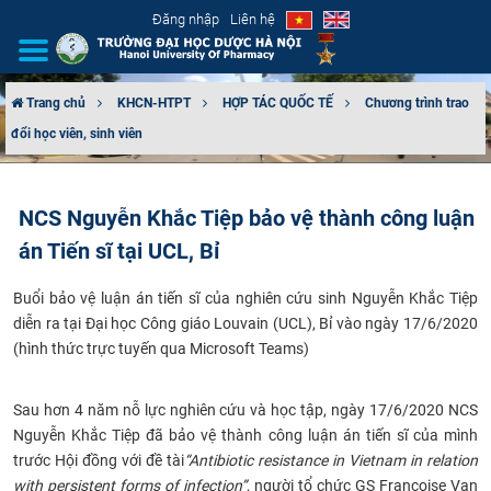
Đăng nhập
Liên hệ
Trang chủ
KHCN-HTPT
HỢP TÁC QUỐC TẾ
Chương trình trao
đổi học viên, sinh viên
GIỚI THIỆU
CƠ CẤU TỔ CHỨC
NCS Nguyễn Khắc Tiệp bảo vệ thành công luận
án Tiến sĩ tại UCL, Bỉ
TUYỂN SINH
Buổi bảo vệ luận án tiến sĩ của nghiên cứu sinh Nguyễn Khắc Tiệp
ĐÀO TẠO
diễn ra tại Đại học Công giáo Louvain (UCL), Bỉ vào ngày 17/6/2020
(hình thức trực tuyến qua Microsoft Teams)
ĐẢM BẢO CHẤT LƯỢNG
KHOA HỌC CÔNG NGHỆ
Sau hơn 4 năm nỗ lực nghiên cứu và học tập, ngày 17/6/2020 NCS
Nguyễn Khắc Tiệp đã bảo vệ thành công luận án tiến sĩ của mình
trước Hội đồng với đề tài
“Antibiotic resistance in Vietnam in relation
HTQT
with persistent forms of infection”
, người tổ chức GS Francoise Van