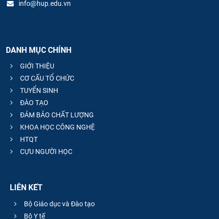
info@hup.edu.vn
DANH MỤC CHÍNH
GIỚI THIỆU
CƠ CẤU TỔ CHỨC
TUYỂN SINH
ĐÀO TẠO
ĐẢM BẢO CHẤT LƯỢNG
KHOA HỌC CÔNG NGHỆ
HTQT
CỰU NGƯỜI HỌC
LIÊN KẾT
Bộ Giáo dục và Đào tạo
Bộ Y tế