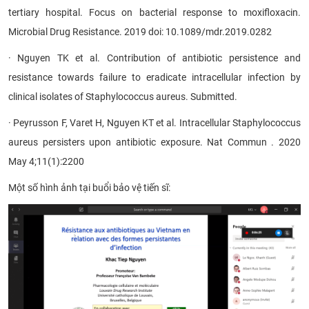
tertiary hospital. Focus on bacterial response to moxifloxacin.
Microbial Drug Resistance. 2019 doi: 10.1089/mdr.2019.0282
· Nguyen TK et al. Contribution of antibiotic persistence and
resistance towards failure to eradicate intracellular infection by
clinical isolates of Staphylococcus aureus. Submitted.
· Peyrusson F, Varet H, Nguyen KT et al. Intracellular Staphylococcus
aureus persisters upon antibiotic exposure. Nat Commun . 2020
May 4;11(1):2200
Một số hình ảnh tại buổi bảo vệ tiến sĩ: