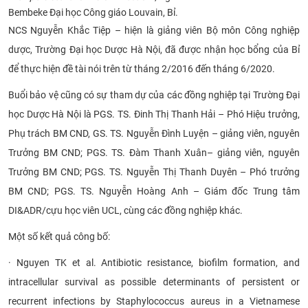
Bembeke Đại học Công giáo Louvain, Bỉ.
CỰU NGƯỜI HỌC
NCS Nguyễn Khắc Tiệp – hiện là giảng viên Bộ môn Công nghiệp
dược, Trường Đại học Dược Hà Nội, đã được nhận học bổng của Bỉ
để thực hiện đề tài nói trên từ tháng 2/2016 đến tháng 6/2020.
Buổi bảo vệ cũng có sự tham dự của các đồng nghiệp tại Trường Đại
học Dược Hà Nội là PGS. TS. Đinh Thị Thanh Hải – Phó Hiệu trưởng,
Phụ trách BM CND, GS. TS. Nguyễn Đình Luyện – giảng viên, nguyên
Trưởng BM CND; PGS. TS. Đàm Thanh Xuân– giảng viên, nguyên
Trưởng BM CND; PGS. TS. Nguyễn Thị Thanh Duyên – Phó trưởng
BM CND; PGS. TS. Nguyễn Hoàng Anh – Giám đốc Trung tâm
DI&ADR/cựu học viên UCL, cùng các đồng nghiệp khác.
Một số kết quả công bố:
· Nguyen TK et al. Antibiotic resistance, biofilm formation, and
intracellular survival as possible determinants of persistent or
recurrent infections by Staphylococcus aureus in a Vietnamese