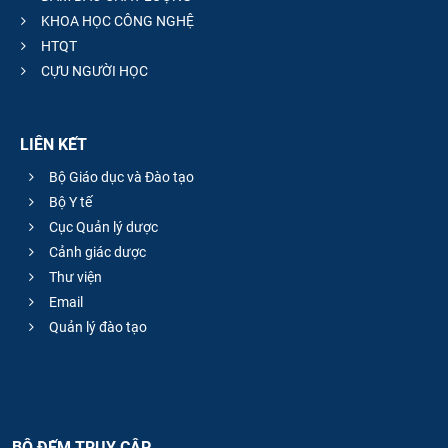
KHOA HỌC CÔNG NGHỆ
HTQT
CỰU NGƯỜI HỌC
LIÊN KẾT
Bộ Giáo dục và Đào tạo
Bộ Y tế
Cục Quản lý dược
Cảnh giác dược
Thư viện
Email
Quản lý đào tạo
BỘ ĐẾM TRUY CẬP