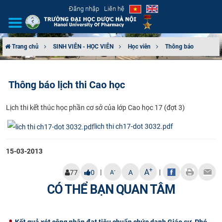
Đăng nhập
Liên hệ
Trang chủ
SINH VIÊN - HỌC VIÊN
Học viên
Thông báo
GIỚI THIỆU
Thông báo lịch thi Cao học
CƠ CẤU TỔ CHỨC
​Lịch thi kết thúc học phần cơ sở của lớp Cao học 17 (đợt 3)​
TUYỂN SINH
lich thi ch17-dot 3032.pdf
ĐÀO TẠO
15-03-2013
ĐẢM BẢO CHẤT LƯỢNG
+
A
|
|
-
77
0
A
A
KHOA HỌC CÔNG NGHỆ
CÓ THỂ BẠN QUAN TÂM
HTQT
Kết quả xét công nhận đạt tiêu chuẩn chức danh Giáo sư, Phó