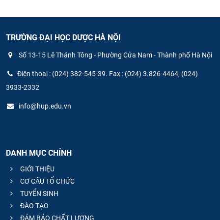
TRƯỜNG ĐẠI HỌC DƯỢC HÀ NỘI
Số 13-15 Lê Thánh Tông - Phường Cửa Nam - Thành phố Hà Nội
Điện thoại : (024) 382-545-39. Fax : (024) 3.826-4464, (024)
3933-2332
info@hup.edu.vn
DANH MỤC CHÍNH
GIỚI THIỆU
CƠ CẤU TỔ CHỨC
TUYỂN SINH
ĐÀO TẠO
ĐẢM BẢO CHẤT LƯỢNG