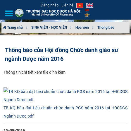
Đăng nhập
Liên hệ
Trang chủ
SINH VIÊN - HỌC VIÊN
Học viên
Thông báo
GIỚI THIỆU
Thông báo của Hội đồng Chức danh giáo sư
CƠ CẤU TỔ CHỨC
ngành Dược năm 2016
TUYỂN SINH
Th​ông tin chi tiết xem file đính kèm
ĐÀO TẠO
ĐẢM BẢO CHẤT LƯỢNG
TB KQ bầu đạt tiêu chuẩn chức danh PGS năm 2016 tại HĐCDGS
KHOA HỌC CÔNG NGHỆ
Ngành Dược.pdf
HTQT
15-09-2016