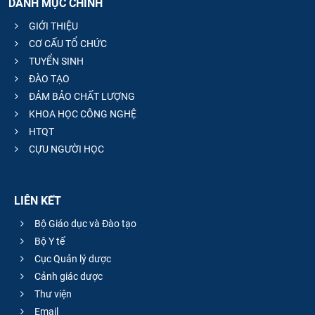
DANH MỤC CHÍNH
GIỚI THIỆU
CƠ CẤU TỔ CHỨC
TUYỂN SINH
ĐÀO TẠO
ĐẢM BẢO CHẤT LƯỢNG
KHOA HỌC CÔNG NGHỆ
HTQT
CỰU NGƯỜI HỌC
LIÊN KẾT
Bộ Giáo dục và Đào tạo
Bộ Y tế
Cục Quản lý dược
Cảnh giác dược
Thư viện
Email