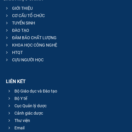
GIỚI THIỆU
CƠ CẤU TỔ CHỨC
TUYỂN SINH
ĐÀO TẠO
ĐẢM BẢO CHẤT LƯỢNG
KHOA HỌC CÔNG NGHỆ
HTQT
CỰU NGƯỜI HỌC
LIÊN KẾT
Bộ Giáo dục và Đào tạo
Bộ Y tế
Cục Quản lý dược
Cảnh giác dược
Thư viện
Email