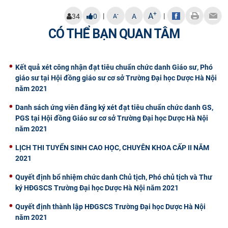
CỰU NGƯỜI HỌC
+
A
|
|
-
34
0
A
A
CÓ THỂ BẠN QUAN TÂM
Kết quả xét công nhận đạt tiêu chuẩn chức danh Giáo sư, Phó
giáo sư tại Hội đồng giáo sư cơ sở Trường Đại học Dược Hà Nội
năm 2021
Danh sách ứng viên đăng ký xét đạt tiêu chuẩn chức danh GS,
PGS tại Hội đồng Giáo sư cơ sở Trường Đại học Dược Hà Nội
năm 2021
​LỊCH THI TUYỂN SINH CAO HỌC, CHUYÊN KHOA CẤP II NĂM
2021
Quyết định bổ nhiệm chức danh Chủ tịch, Phó chủ tịch và Thư
ký HĐGSCS Trường Đại học Dược Hà Nội năm 2021
Quyết định thành lập HĐGSCS Trường Đại học Dược Hà Nội
năm 2021