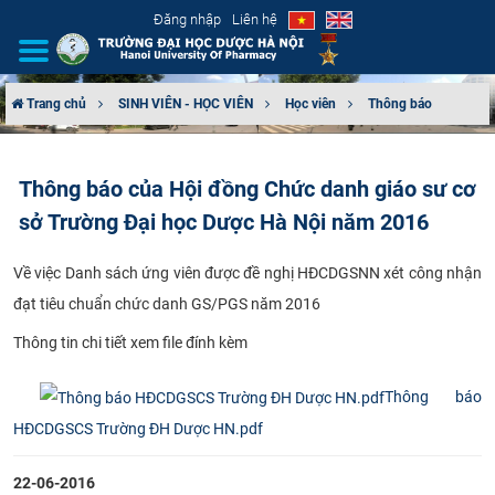
Đăng nhập
Liên hệ
Trang chủ
SINH VIÊN - HỌC VIÊN
Học viên
Thông báo
GIỚI THIỆU
Thông báo của Hội đồng Chức danh giáo sư cơ
CƠ CẤU TỔ CHỨC
sở Trường Đại học Dược Hà Nội năm 2016
TUYỂN SINH
​Về việc Danh sách ứng viên được đề nghị HĐCDGSNN xét công nhận
đạt tiêu chuẩn chức danh GS/PGS năm 2016
ĐÀO TẠO
Thông tin chi tiết xem file đính kèm
ĐẢM BẢO CHẤT LƯỢNG
Thông báo
KHOA HỌC CÔNG NGHỆ
HĐCDGSCS Trường ĐH Dược HN.pdf
HTQT
22-06-2016