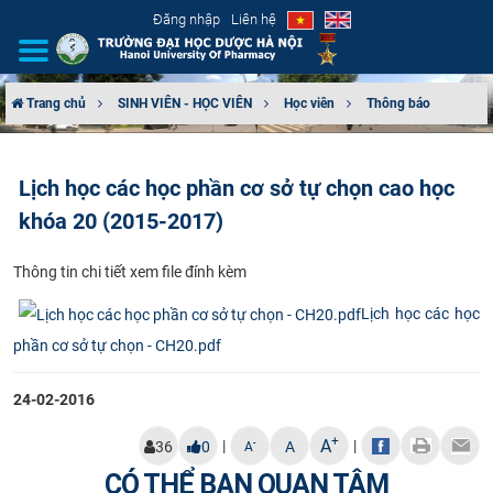
Đăng nhập
Liên hệ
Trang chủ
SINH VIÊN - HỌC VIÊN
Học viên
Thông báo
GIỚI THIỆU
Lịch học các học phần cơ sở tự chọn cao học
CƠ CẤU TỔ CHỨC
khóa 20 (2015-2017)
TUYỂN SINH
Thô​ng tin chi tiết xem file đính kèm
ĐÀO TẠO
Lịch học các học
phần cơ sở tự chọn - CH20.pdf
ĐẢM BẢO CHẤT LƯỢNG
24-02-2016
KHOA HỌC CÔNG NGHỆ
+
A
|
|
-
36
0
A
A
HTQT
CÓ THỂ BẠN QUAN TÂM