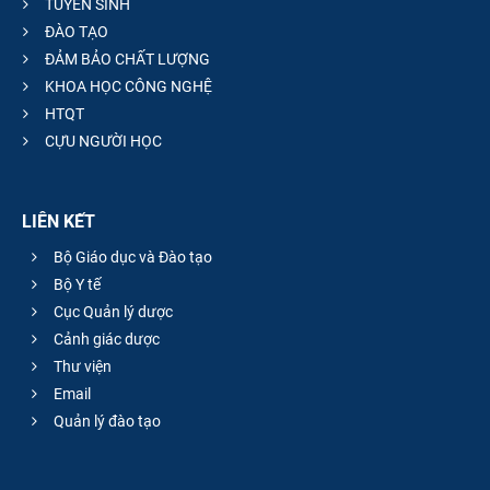
TUYỂN SINH
ĐÀO TẠO
ĐẢM BẢO CHẤT LƯỢNG
KHOA HỌC CÔNG NGHỆ
HTQT
CỰU NGƯỜI HỌC
LIÊN KẾT
Bộ Giáo dục và Đào tạo
Bộ Y tế
Cục Quản lý dược
Cảnh giác dược
Thư viện
Email
Quản lý đào tạo