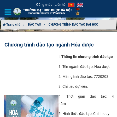
Đăng nhập
Liên hệ
Trang chủ
ĐÀO TẠO
CHƯƠNG TRÌNH ĐÀO TẠO ĐẠI HỌC
GIỚI THIỆU
Chương trình đào tạo ngành Hóa dược
CƠ CẤU TỔ CHỨC
I. Thông tin chương trình đào tạo
TUYỂN SINH
1. Tên ngành đào tạo: Hóa dược
ĐÀO TẠO
2. Mã ngành đào tạo: 7720203
ĐẢM BẢO CHẤT LƯỢNG
3. Chỉ tiêu dự kiến:
4. Thời gian đào tạo: 4
KHOA HỌC CÔNG NGHỆ
năm
HTQT
5. Hình thức đào tạo: Chính quy