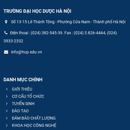
TRƯỜNG ĐẠI HỌC DƯỢC HÀ NỘI
Số 13-15 Lê Thánh Tông - Phường Cửa Nam - Thành phố Hà Nội
Điện thoại : (024) 382-545-39. Fax : (024) 3.826-4464, (024)
3933-2332
info@hup.edu.vn
DANH MỤC CHÍNH
GIỚI THIỆU
CƠ CẤU TỔ CHỨC
TUYỂN SINH
ĐÀO TẠO
ĐẢM BẢO CHẤT LƯỢNG
KHOA HỌC CÔNG NGHỆ