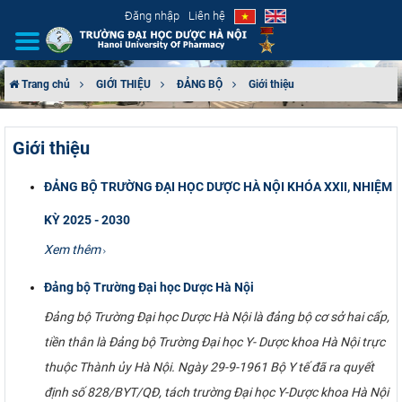
Đăng nhập
Liên hệ
Trang chủ
GIỚI THIỆU
ĐẢNG BỘ
Giới thiệu
GIỚI THIỆU
Giới thiệu
CƠ CẤU TỔ CHỨC
ĐẢNG BỘ TRƯỜNG ĐẠI HỌC DƯỢC HÀ NỘI KHÓA XXII, NHIỆM
TUYỂN SINH
KỲ 2025 - 2030
ĐÀO TẠO
Xem thêm
Đảng bộ Trường Đại học Dược Hà Nội
ĐẢM BẢO CHẤT LƯỢNG
Đảng bộ Trường Đại học Dược Hà Nội là đảng bộ cơ sở hai cấp,
KHOA HỌC CÔNG NGHỆ
tiền thân là Đảng bộ Trường Đại học Y- Dược khoa Hà Nội trực
thuộc Thành ủy Hà Nội. Ngày 29-9-1961 Bộ Y tế đã ra quyết
HTQT
định số 828/BYT/QĐ, tách trường Đại học Y-Dược khoa Hà Nội