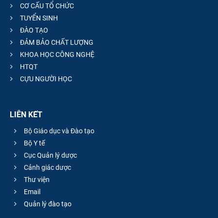
CƠ CẤU TỔ CHỨC
TUYỂN SINH
ĐÀO TẠO
ĐẢM BẢO CHẤT LƯỢNG
KHOA HỌC CÔNG NGHỆ
HTQT
CỰU NGƯỜI HỌC
LIÊN KẾT
Bộ Giáo dục và Đào tạo
Bộ Y tế
Cục Quản lý dược
Cảnh giác dược
Thư viện
Email
Quản lý đào tạo