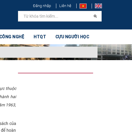
Đăng nhập
Liên hệ
 CÔNG NGHỆ
HTQT
CỰU NGƯỜI HỌC
rực thuộc
hành hai
năm 1963,
 sách của
g để hoàn