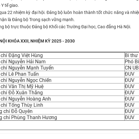
Y tế giao.
 qua 22 nhiệm kỳ đại hội. Đảng bộ luôn hoàn thành tốt chức năng và nhi
nhận là Đảng bộ Trong sạch vững mạnh.
ng bộ trực thuộc Đảng bộ Khối các Trường Đại học, Cao đẳng Hà Nội.
 KHÓA XXII, NHIỆM KỲ 2025 - 2030
 chí Đặng Việt Hùng
Bí thư
ng chí Nguyễn Hải Nam
​Phó B
g chí Nguyễn Mạnh Tuyển
​CN UB
g chí Lê Phan Tuấn
​ĐUV
g chí Nguyễn Ngọc Chiến
​ĐUV
g chí Văn Thị Mỹ Huệ
​ĐUV
 chí Đỗ Xuân Thắng​​
​ĐUV
g chí Nguyễn Hoàng Anh
​ĐUV
g chí Tống Thùy Linh
​ĐUV
g chí Đỗ Quyên
ĐUV
ng chí Phùng Thanh Hương
​ĐUV