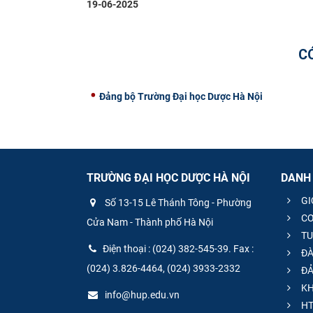
19-06-2025
C
Đảng bộ Trường Đại học Dược Hà Nội
TRƯỜNG ĐẠI HỌC DƯỢC HÀ NỘI
DANH
GI
Số 13-15 Lê Thánh Tông - Phường
CƠ
Cửa Nam - Thành phố Hà Nội
TU
Điện thoại : (024) 382-545-39. Fax :
ĐÀ
(024) 3.826-4464, (024) 3933-2332
ĐẢ
KH
info@hup.edu.vn
HT