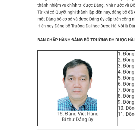
thành nhiệm vụ chính trị được Đảng, Nhà nước và Bộ 
Từ khi có Quyết nghị thành lập đến nay, đảng bộ đã
một Đảng bộ cơ sở và được Đảng ủy cấp trên công 
Hiện nay Đảng bộ Trường Đại học Dược Hà Nội là Đả
BAN CHẤP HÀNH ĐẢNG BỘ TRƯỜNG ĐH DƯỢC HÀ NỘI
1. Đồng
​2. ​​Đồ
​3. Đồn
​4. Đồn
​5. Đồn
​6. Đồn
​7. Đồng
​8. Đồn
​9. Đồn
10. Đồn
TS. Đặng Việt Hùng
​11. Đồ
Bí thư Đảng ủy