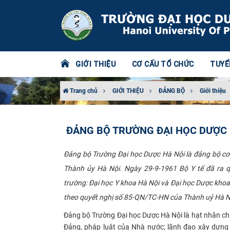
GIỚI THIỆU
CƠ CẤU TỔ CHỨC
TUYỂ
Trang chủ
GIỚI THIỆU
ĐẢNG BỘ
Giới thiệu
ĐẢNG BỘ TRƯỜNG ĐẠI HỌC DƯỢC HÀ
Đảng bộ Trường Đại học Dược Hà Nội là đảng bộ cơ 
Thành ủy Hà Nội. Ngày 29-9-1961 Bộ Y tế đã ra q
trường: Đại học Y khoa Hà Nội và Đại học Dược kho
theo quyết nghị số 85-QN/TC-HN của Thành uỷ Hà Nội. ​​​
Đảng bộ Trường Đại học Dược Hà Nội là hạt nhân chí
Đảng, pháp luật của Nhà nước; lãnh đạo xây dựng 