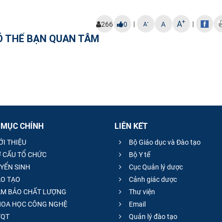
+
A
|
|
-
266
0
A
A
Ó THỂ BẠN QUAN TÂM
 MỤC CHÍNH
LIÊN KẾT
ỚI THIỆU
Bộ Giáo dục và Đào tạo
 CẤU TỔ CHỨC
Bộ Y tế
YỂN SINH
Cục Quản lý dược
O TẠO
Cảnh giác dược
M BẢO CHẤT LƯỢNG
Thư viện
OA HỌC CÔNG NGHỆ
Email
QT
Quản lý đào tạo