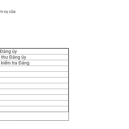
ệm vụ của
 Đảng ủy
í thư Đảng ủy
 kiểm tra Đảng