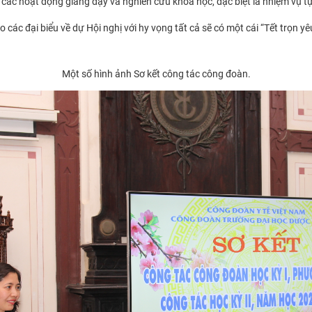
 các hoạt động giảng dạy và nghiên cứu khoa học, đặc biệt là nhiệm vụ t
ho các đại biểu về dự Hội nghị với hy vọng tất cả sẽ có một cái “Tết tr
Một số hình ảnh Sơ kết công tác công đoàn.