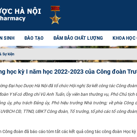
N SINH
ĐÀO TẠO
ĐẢM BẢO CHẤT LƯỢNG
KHOA HỌC
& Sự kiện
ong học kỳ I năm học 2022-2023 của Công đoàn Tr
ng Đại học Dược Hà Nội đã tổ chức Hội nghị Sơ kết công tác Công đoàn 
đoàn Y tế có đồng chí Vũ Anh Tuấn, Ủy viên ban thường vụ, Phó Chủ tịch 
ảng ủy, phụ trách Đảng ủy, Phó hiệu trưởng Nhà trường; về phía Côn
í UVBCH CĐ, TTND, UBKT Công đoàn, Tổ trưởng, tổ phó các tổ công đoàn,
 Công đoàn đã báo cáo tóm tắt các kết quả công tác công đoàn Học kỳ 