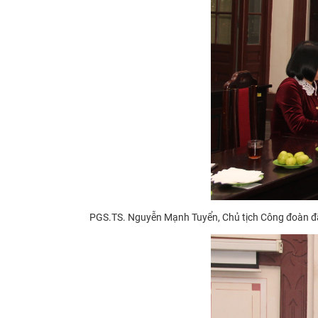
PGS.TS. Nguyễn Mạnh Tuyển, Chủ tịch Công đoàn đã 