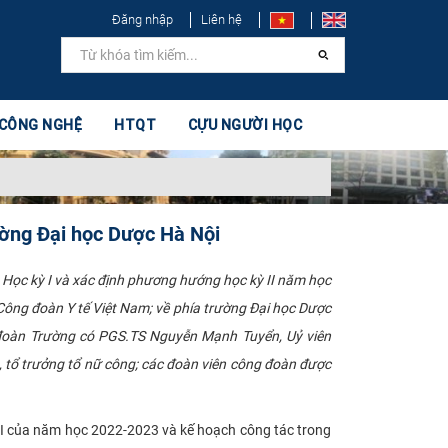
Đăng nhập
Liên hệ
 CÔNG NGHỆ
HTQT
CỰU NGƯỜI HỌC
ường Đại học Dược Hà Nội
Học kỳ I và xác định phương hướng học kỳ II năm học
Công đoàn Y tế Việt Nam; về phía trường Đại học Dược
g đoàn Trường có PGS.TS Nguyễn Mạnh Tuyển, Uỷ viên
 tổ trưởng tổ nữ công; các đoàn viên công đoàn được
I của năm học 2022-2023 và kế hoạch công tác trong