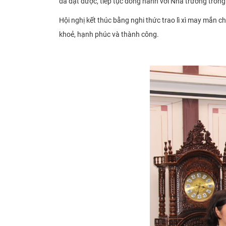
đã đạt được, tiếp tục đồng hành với Nhà trường trong
Hội nghị kết thúc bằng nghi thức trao lì xì may mắn c
khoẻ, hạnh phúc và thành công.