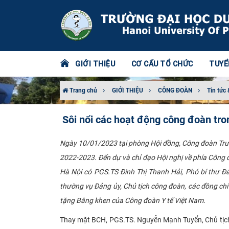
GIỚI THIỆU
CƠ CẤU TỔ CHỨC
TUYỂ
Trang chủ
GIỚI THIỆU
CÔNG ĐOÀN
Tin tức 
Sôi nổi các hoạt động công đoàn tr
Ngày 10/01/2023 tại phòng Hội đồng, Công đoàn Trườ
2022-2023. Đến dự và chỉ đạo Hội nghị về phía Công 
Hà Nội có PGS.TS Đinh Thị Thanh Hải, Phó bí thư Đ
thường vụ Đảng ủy, Chủ tịch công đoàn, các đồng ch
tặng Bằng khen của Công đoàn Y tế Việt Nam.
Thay mặt BCH, PGS.TS. Nguyễn Mạnh Tuyển, Chủ tịch