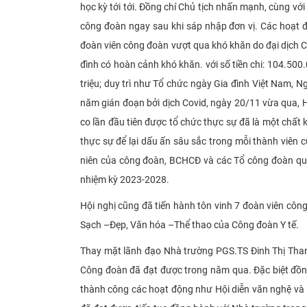
học kỳ tới tới. Đồng chí Chủ tịch nhấn mạnh, cùng vớ
công đoàn ngay sau khi sáp nhập đơn vị. Các hoạt 
đoàn viên công đoàn vượt qua khó khăn do đại dịch Co
đình có hoàn cảnh khó khăn. với số tiền chi: 104.500.
triệu; duy trì như Tổ chức ngày Gia đình Việt Nam, 
năm gián đoạn bởi dịch Covid, ngày 20/11 vừa qua, H
co lần đầu tiên được tổ chức thực sự đã là một chất 
thực sự để lại dấu ấn sâu sắc trong mỗi thành viên 
niên của công đoàn, BCHCĐ và các Tổ công đoàn qu
nhiệm kỳ 2023-2028.
Hội nghị cũng đã tiến hành tôn vinh 7 đoàn viên cô
Sạch –Đẹp, Văn hóa –Thể thao của Công đoàn Y tế.
Thay mặt lãnh đạo Nhà trường PGS.TS Đinh Thị Thanh
Công đoàn đã đạt được trong năm qua. Đặc biệt đồng
thành công các hoạt động như Hội diễn văn nghệ và H