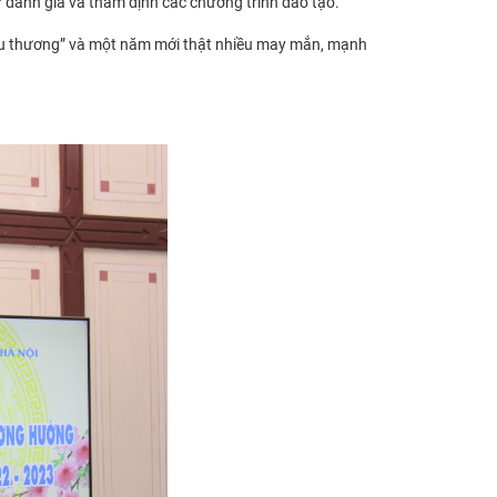
ự đánh giá và thẩm định các chương trình đào tạo.
ọn yêu thương” và một năm mới thật nhiều may mắn, mạnh