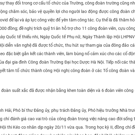
i sự thay đổi trong cơ cấu tổ chức của Trường, công đoàn trường cũng nh
động chăm sóc, bảo vệ quyền lợi cho người lao động được công đoàn ch
vid để lại và áp lực công việc để yên tâm công tác. Cụ thể là đã thăm h
000 đồng; đề nghị trích quỹ tri ân hỗ trợ cho 11 công đoàn viên, cựu cô
Ngày Quốc tế thiếu nhi, Ngày Quốc tế Phụ nữ, Ngày Thành lập Hội LHPNVN 
ội diễn văn nghệ đã được tổ chức, thu hút sự tham gia của đông đảo cán 
keo đặc biệt gắn kết các thành viên, làm bùng nổ cảm xúc cho các cổ độn
của đại gia đình Công đoàn Trường Đại học Dược Hà Nội. Tiếp nối các th
yết tâm tổ chức thành công Hội nghị công đoàn ở các Tổ công đoàn và
ng đoàn suất xắc đã được nhận bằng khen toàn diện và 6 đoàn viên công
 Hải, Phó bí thư Đảng ủy, phụ trách Đảng ủy, Phó hiệu trưởng Nhà tr
 chí đánh giá cao vai trò của công đoàn trong việc nâng cao đời sống t
ội thi Kéo co nhân dịp ngày 20/11 vừa qua. Trong học kỳ II, đồng chí đ