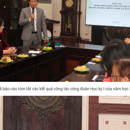
báo cáo tóm tắt các kết quả công tác công đoàn Học kỳ I của năm học 20