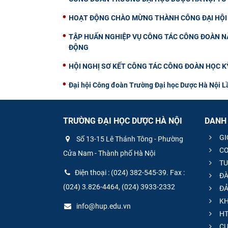
HOẠT ĐỘNG CHÀO MỪNG THÀNH CÔNG ĐẠI HỘI 
TẬP HUẤN NGHIỆP VỤ CÔNG TÁC CÔNG ĐOÀN NĂ
ĐỘNG
HỘI NGHỊ SƠ KẾT CÔNG TÁC CÔNG ĐOÀN HỌC KỲ
Đại hội Công đoàn Trường Đại học Dược Hà Nội Lầ
TRƯỜNG ĐẠI HỌC DƯỢC HÀ NỘI
DANH
GI
Số 13-15 Lê Thánh Tông - Phường
CƠ
Cửa Nam - Thành phố Hà Nội
TU
Điện thoại : (024) 382-545-39. Fax :
ĐÀ
(024) 3.826-4464, (024) 3933-2332
ĐẢ
KH
info@hup.edu.vn
HT
CƯ