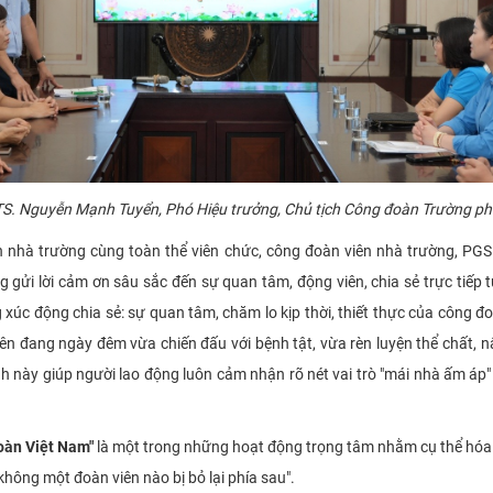
TS. Nguyễn Mạnh Tuyển, Phó Hiệu trưởng, Chủ tịch Công đoàn Trường ph
nhà trường cùng toàn thể viên chức, công đoàn viên nhà trường, PGS.
 gửi lời cảm ơn sâu sắc đến sự quan tâm, động viên, chia sẻ trực tiế
úc động chia sẻ: sự quan tâm, chăm lo kịp thời, thiết thực của công đoà
 viên đang ngày đêm vừa chiến đấu với bệnh tật, vừa rèn luyện thể chất,
h này giúp người lao động luôn cảm nhận rõ nét vai trò "mái nhà ấm áp
oàn Việt Nam"
là một trong những hoạt động trọng tâm nhằm cụ thể hóa ng
hông một đoàn viên nào bị bỏ lại phía sau".