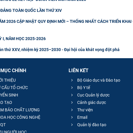
ĐẢNG TOÀN QUỐC LẦN THỨ XIV
M 2026 CẬP NHẬT QUY ĐỊNH MỚI – THỐNG NHẤT CÁCH TRIỂN KHAI 
 I, NĂM HỌC 2025-2026
n thứ XXV, nhiệm kỳ 2025–2030 - Đại hội của khát vọng đột phá
 MỤC CHÍNH
LIÊN KẾT
ỚI THIỆU
Bộ Giáo dục và Đào tạo
 CẤU TỔ CHỨC
Bộ Y tế
YỂN SINH
Cục Quản lý dược
O TẠO
Cảnh giác dược
M BẢO CHẤT LƯỢNG
Thư viện
OA HỌC CÔNG NGHỆ
Email
QT
Quản lý đào tạo
̣U NGƯỜI HỌC