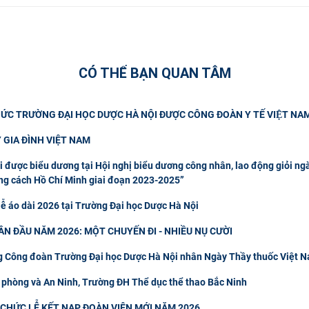
CÓ THỂ BẠN QUAN TÂM
HỨC TRƯỜNG ĐẠI HỌC DƯỢC HÀ NỘI ĐƯỢC CÔNG ĐOÀN Y TẾ VIỆT NA
 GIA ĐÌNH VIỆT NAM
được biểu dương tại Hội nghị biểu dương công nhân, lao động giỏi ngà
ong cách Hồ Chí Minh giai đoạn 2023-2025”
 lễ áo dài 2026 tại Trường Đại học Dược Hà Nội
N ĐẦU NĂM 2026: MỘT CHUYẾN ĐI - NHIỀU NỤ CƯỜI
 Công đoàn Trường Đại học Dược Hà Nội nhân Ngày Thầy thuốc Việt 
 phòng và An Ninh, Trường ĐH Thể dục thể thao Bắc Ninh
CHỨC LỄ KẾT NẠP ĐOÀN VIÊN MỚI NĂM 2026