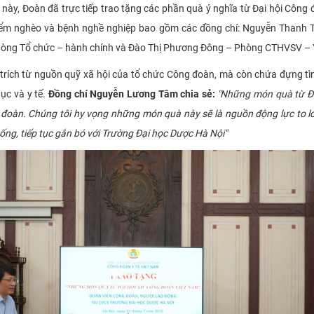
p này, Đoàn đã trực tiếp trao tặng các phần quà ý nghĩa từ Đại hội Côn
ểm nghèo và bệnh nghề nghiệp bao gồm các đồng chí: Nguyễn Thanh Tùn
Phòng Tổ chức – hành chính và Đào Thị Phương Đông – Phòng CTHVSV – 
t, trích từ nguồn quỹ xã hội của tổ chức Công đoàn, mà còn chứa đựng tì
ục và y tế.
Đồng chí Nguyễn Lương Tâm chia sẻ:
"Những món quà từ Đạ
 đoàn. Chúng tôi hy vọng những món quà này sẽ là nguồn động lực to lớn
ống, tiếp tục gắn bó với Trường Đại học Dược Hà Nội"