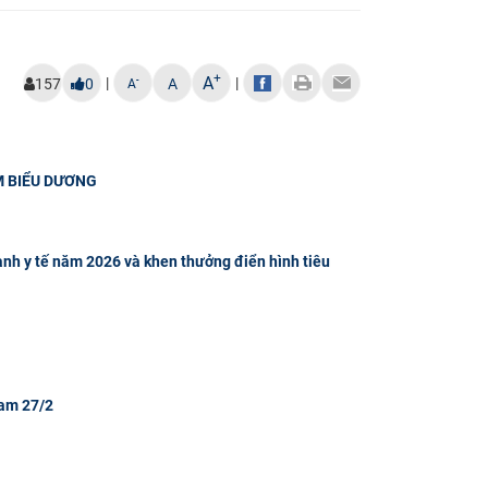
+
A
|
|
-
157
0
A
A
M BIỂU DƯƠNG
nh y tế năm 2026 và khen thưởng điển hình tiêu
Nam 27/2