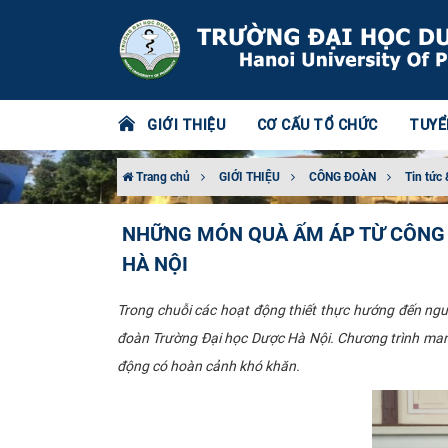
GIỚI THIỆU
CƠ CẤU TỔ CHỨC
TUYỂ
Trang chủ
GIỚI THIỆU
CÔNG ĐOÀN
Tin tức 
NHỮNG MÓN QUÀ ẤM ÁP TỪ CÔNG 
HÀ NỘI
Trong chuỗi các hoạt động thiết thực hướng đến ngư
đoàn Trường Đại học Dược Hà Nội. Chương trình mang
động có hoàn cảnh khó khăn.