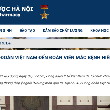
N SINH
ĐÀO TẠO
ĐẢM BẢO CHẤT LƯỢNG
KHOA HỌC
& Sự kiện
ĐOÀN VIỆT NAM ĐẾN ĐOÀN VIÊN MẮC BỆNH HI
ời lao động, ngày 01/7/2026, Công đoàn Y tế Việt Nam đã tổ chức chư
 thông điệp ý nghĩa "Những món quà từ Đại hội XIV Công đoàn Việt Nam",