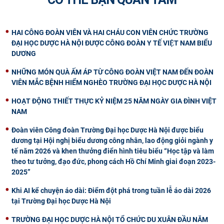
HAI CÔNG ĐOÀN VIÊN VÀ HAI CHÁU CON VIÊN CHỨC TRƯỜNG
ĐẠI HỌC DƯỢC HÀ NỘI ĐƯỢC CÔNG ĐOÀN Y TẾ VIỆT NAM BIỂU
DƯƠNG
NHỮNG MÓN QUÀ ẤM ÁP TỪ CÔNG ĐOÀN VIỆT NAM ĐẾN ĐOÀN
VIÊN MẮC BỆNH HIỂM NGHÈO TRƯỜNG ĐẠI HỌC DƯỢC HÀ NỘI
HOẠT ĐỘNG THIẾT THỰC KỶ NIỆM 25 NĂM NGÀY GIA ĐÌNH VIỆT
NAM
Đoàn viên Công đoàn Trường Đại học Dược Hà Nội được biểu
dương tại Hội nghị biểu dương công nhân, lao động giỏi ngành y
tế năm 2026 và khen thưởng điển hình tiêu biểu “Học tập và làm
theo tư tưởng, đạo đức, phong cách Hồ Chí Minh giai đoạn 2023-
2025”
Khi AI kể chuyện áo dài: Điểm đột phá trong tuần lễ áo dài 2026
tại Trường Đại học Dược Hà Nội
TRƯỜNG ĐẠI HỌC DƯỢC HÀ NỘI TỔ CHỨC DU XUÂN ĐẦU NĂM