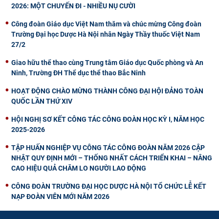
2026: MỘT CHUYẾN ĐI - NHIỀU NỤ CƯỜI
Công đoàn Giáo dục Việt Nam thăm và chúc mừng Công đoàn
Trường Đại học Dược Hà Nội nhân Ngày Thầy thuốc Việt Nam
27/2
Giao hữu thể thao cùng Trung tâm Giáo dục Quốc phòng và An
Ninh, Trường ĐH Thể dục thể thao Bắc Ninh
HOẠT ĐỘNG CHÀO MỪNG THÀNH CÔNG ĐẠI HỘI ĐẢNG TOÀN
QUỐC LẦN THỨ XIV
HỘI NGHỊ SƠ KẾT CÔNG TÁC CÔNG ĐOÀN HỌC KỲ I, NĂM HỌC
2025-2026
TẬP HUẤN NGHIỆP VỤ CÔNG TÁC CÔNG ĐOÀN NĂM 2026 CẬP
NHẬT QUY ĐỊNH MỚI – THỐNG NHẤT CÁCH TRIỂN KHAI – NÂNG
CAO HIỆU QUẢ CHĂM LO NGƯỜI LAO ĐỘNG
CÔNG ĐOÀN TRƯỜNG ĐẠI HỌC DƯỢC HÀ NỘI TỔ CHỨC LỄ KẾT
NẠP ĐOÀN VIÊN MỚI NĂM 2026