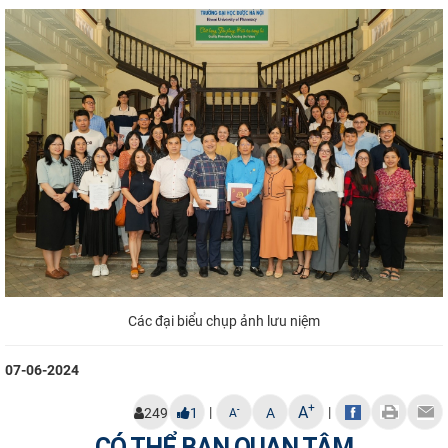
Các đại biểu chụp ảnh lưu niệm
07-06-2024
+
A
|
|
-
249
1
A
A
CÓ THỂ BẠN QUAN TÂM