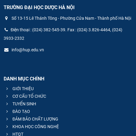
TRƯỜNG ĐẠI HỌC DƯỢC HÀ NỘI
Số 13-15 Lê Thánh Tông - Phường Cửa Nam - Thành phố Hà Nội
Điện thoại : (024) 382-545-39. Fax : (024) 3.826-4464, (024)
3933-2332
info@hup.edu.vn
DANH MỤC CHÍNH
GIỚI THIỆU
CƠ CẤU TỔ CHỨC
TUYỂN SINH
ĐÀO TẠO
ĐẢM BẢO CHẤT LƯỢNG
KHOA HỌC CÔNG NGHỆ
HTQT