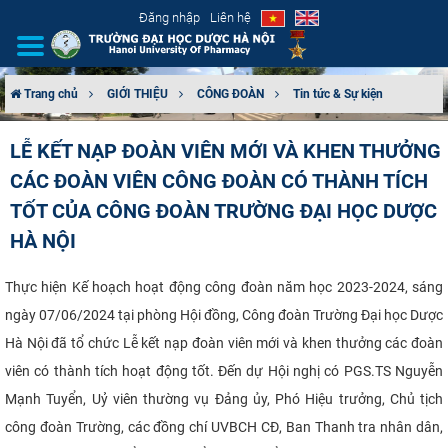
Đăng nhập
Liên hệ
Trang chủ
GIỚI THIỆU
CÔNG ĐOÀN
Tin tức & Sự kiện
GIỚI THIỆU
LỄ KẾT NẠP ĐOÀN VIÊN MỚI VÀ KHEN THƯỞNG
CÁC ĐOÀN VIÊN CÔNG ĐOÀN CÓ THÀNH TÍCH
CƠ CẤU TỔ CHỨC
TỐT CỦA CÔNG ĐOÀN TRƯỜNG ĐẠI HỌC DƯỢC
TUYỂN SINH
HÀ NỘI
ĐÀO TẠO
Thực hiện Kế hoạch hoạt động công đoàn năm học 2023-2024, sáng
ngày 07/06/2024 tại phòng Hội đồng, Công đoàn Trường Đại học Dược
ĐẢM BẢO CHẤT LƯỢNG
Hà Nội đã tổ chức Lễ kết nạp đoàn viên mới và khen thưởng các đoàn
viên có thành tích hoạt động tốt. Đến dự Hội nghị có PGS.TS Nguyễn
KHOA HỌC CÔNG NGHỆ
Mạnh Tuyển, Uỷ viên thường vụ Đảng ủy, Phó Hiệu trưởng, Chủ tịch
HTQT
công đoàn Trường, các đồng chí UVBCH CĐ, Ban Thanh tra nhân dân,