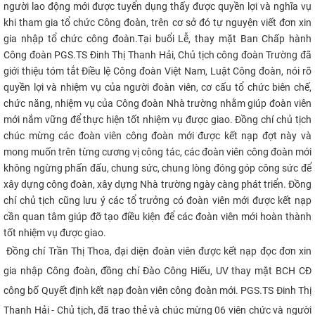
người lao động mới được tuyển dụng thấy được quyền lợi và nghĩa vụ
CỰU NGƯỜI HỌC
khi tham gia tổ chức Công đoàn, trên cơ sở đó tự nguyện viết đơn xin
gia nhập tổ chức công đoàn.Tại buổi Lễ, thay mặt Ban Chấp hành
Công đoàn
PGS.TS Đinh Thị Thanh Hải, C
hủ tịch công đoàn Trường đã
giới thiệu tóm tắt Điều lệ Công đoàn Việt Nam, Luật Công đoàn, nói rõ
quyền lợi và nhiệm vụ của người đoàn viên, cơ cấu tổ chức biên chế,
chức năng, nhiệm vụ của Công đoàn Nhà trường nhằm giúp đoàn viên
mới nắm vững để thực hiện tốt nhiệm vụ được giao. Đồng chí chủ tịch
chúc mừng các đoàn viên công đoàn mới được kết nạp đợt này và
mong muốn trên từng cương vị công tác, các đoàn viên công đoàn mới
không ngừng phấn đấu, chung sức, chung lòng đóng góp công sức để
xây dựng công đoàn, xây dựng Nhà trường ngày càng phát triển. Đồng
chí chủ tịch cũng lưu ý các tổ trưởng có đoàn viên mới được kết nạp
cần quan tâm giúp đỡ tạo điều kiện để các đoàn viên mới hoàn thành
tốt nhiệm vụ được giao.
Đồng chí Trần Thị Thoa, đại diện đoàn viên được kết nạp đọc đơn xin
gia nhập Công đoàn, đồng chí Đào Công Hiếu, UV thay mặt BCH CĐ
công bố Quyết định kết nạp đoàn viên công đoàn mới.
PGS.TS Đinh Thị
Thanh Hải - C
hủ tịch, đã trao thẻ và chúc mừng 06 viên chức và người