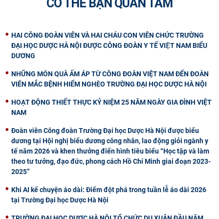
CÓ THỂ BẠN QUAN TÂM
HAI CÔNG ĐOÀN VIÊN VÀ HAI CHÁU CON VIÊN CHỨC TRƯỜNG
ĐẠI HỌC DƯỢC HÀ NỘI ĐƯỢC CÔNG ĐOÀN Y TẾ VIỆT NAM BIỂU
DƯƠNG
NHỮNG MÓN QUÀ ẤM ÁP TỪ CÔNG ĐOÀN VIỆT NAM ĐẾN ĐOÀN
VIÊN MẮC BỆNH HIỂM NGHÈO TRƯỜNG ĐẠI HỌC DƯỢC HÀ NỘI
HOẠT ĐỘNG THIẾT THỰC KỶ NIỆM 25 NĂM NGÀY GIA ĐÌNH VIỆT
NAM
Đoàn viên Công đoàn Trường Đại học Dược Hà Nội được biểu
dương tại Hội nghị biểu dương công nhân, lao động giỏi ngành y
tế năm 2026 và khen thưởng điển hình tiêu biểu “Học tập và làm
theo tư tưởng, đạo đức, phong cách Hồ Chí Minh giai đoạn 2023-
2025”
Khi AI kể chuyện áo dài: Điểm đột phá trong tuần lễ áo dài 2026
tại Trường Đại học Dược Hà Nội
TRƯỜNG ĐẠI HỌC DƯỢC HÀ NỘI TỔ CHỨC DU XUÂN ĐẦU NĂM