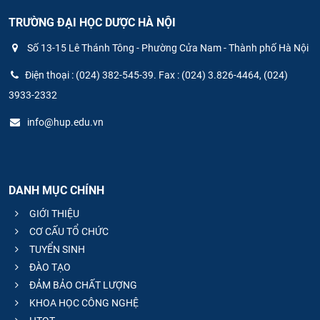
TRƯỜNG ĐẠI HỌC DƯỢC HÀ NỘI
Số 13-15 Lê Thánh Tông - Phường Cửa Nam - Thành phố Hà Nội
Điện thoại : (024) 382-545-39. Fax : (024) 3.826-4464, (024)
3933-2332
info@hup.edu.vn
DANH MỤC CHÍNH
GIỚI THIỆU
CƠ CẤU TỔ CHỨC
TUYỂN SINH
ĐÀO TẠO
ĐẢM BẢO CHẤT LƯỢNG
KHOA HỌC CÔNG NGHỆ