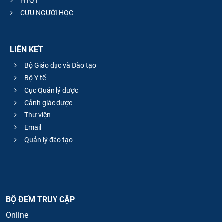
HTQT
CỰU NGƯỜI HỌC
LIÊN KẾT
Bộ Giáo dục và Đào tạo
Bộ Y tế
Cục Quản lý dược
Cảnh giác dược
Thư viện
Email
Quản lý đào tạo
BỘ ĐẾM TRUY CẬP
Online