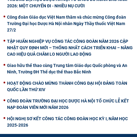
2026: MỘT CHUYẾN ĐI - NHIỀU NỤ CƯỜI
Công đoàn Giáo dục Việt Nam thăm và chúc mừng Công đoàn
Trường Đại học Dược Hà Nội nhân Ngày Thầy thuốc Việt Nam
27/2
TẬP HUẤN NGHIỆP VỤ CÔNG TÁC CÔNG ĐOÀN NĂM 2026 CẬP
NHẬT QUY ĐỊNH MỚI – THỐNG NHẤT CÁCH TRIỂN KHAI – NÂNG
CAO HIỆU QUẢ CHĂM LO NGƯỜI LAO ĐỘNG
Giao hữu thể thao cùng Trung tâm Giáo dục Quốc phòng và An
Ninh, Trường ĐH Thể dục thể thao Bắc Ninh
HOẠT ĐỘNG CHÀO MỪNG THÀNH CÔNG ĐẠI HỘI ĐẢNG TOÀN
QUỐC LẦN THỨ XIV
CÔNG ĐOÀN TRƯỜNG ĐẠI HỌC DƯỢC HÀ NỘI TỔ CHỨC LỄ KẾT
NẠP ĐOÀN VIÊN MỚI NĂM 2026
HỘI NGHỊ SƠ KẾT CÔNG TÁC CÔNG ĐOÀN HỌC KỲ I, NĂM HỌC
2025-2026