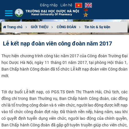
Đăng nhập
Liên hệ
Trang chủ
GIỚI THIỆU
CÔNG ĐOÀN
Tin tức & Sự kiện
GIỚI THIỆU
Lễ kết nạp đoàn viên công đoàn năm 2017
CƠ CẤU TỔ CHỨC
Thực hiện chương trình công tác năm 2017 của Công đoàn Trường Đại
học Dược Hà Nội, ngày 11 tháng 01 năm 2017, tại phòng Hội thảo 1,
TUYỂN SINH
Ban Chấp hành Công đoàn đã tổ chức Lễ kết nạp đoàn viên Công đoàn
mới.
ĐÀO TẠO
Tới dự buổi Lễ kết nạp, có PGS.TS Đinh Thị Thanh Hải, Chủ tịch, các
ĐẢM BẢO CHẤT LƯỢNG
đồng chí trong Ban Thường vụ, Ban Chấp hành Công đoàn, các đồng
chí là tổ trưởng công đoàn và 6 viên chức, người lao động được kết nạp
KHOA HỌC CÔNG NGHỆ
vào tổ chức công đoàn đợt này.
Đã thành nền nếp, hàng năm, sau khi
có quyết định tuyển dụng viên chức, người lao động của chính quyền,
HTQT
Ban Chấp hành Công đoàn đã gặp gỡ tuyên truyền giúp cho viên chức,