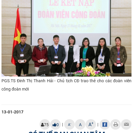
PGS.TS Đinh Thị Thanh Hải - C
hủ tịch CĐ trao thẻ cho các đoàn viên
công đoàn mới
13-01-2017
+
A
|
|
-
75
0
A
A