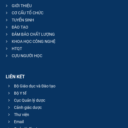
GIỚI THIỆU
CƠ CẤU TỔ CHỨC
TUYỂN SINH
ĐÀO TẠO
ĐẢM BẢO CHẤT LƯỢNG
KHOA HỌC CÔNG NGHỆ
HTQT
CỰU NGƯỜI HỌC
LIÊN KẾT
Bộ Giáo dục và Đào tạo
Bộ Y tế
Cục Quản lý dược
Cảnh giác dược
Thư viện
Email