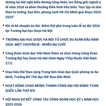
dương tại Hội nghị biểu dương công nhân, lao động giỏi ngành y
tế năm 2026 và khen thưởng điển hình tiêu biểu “Học tập và làm
theo tư tưởng, đạo đức, phong cách Hồ Chí Minh giai đoạn 2023-
2025”
Khi AI kể chuyện áo dài: Điểm đột phá trong tuần lễ áo dài 2026
tại Trường Đại học Dược Hà Nội
TRƯỜNG ĐẠI HỌC DƯỢC HÀ NỘI TỔ CHỨC DU XUÂN ĐẦU NĂM
2026: MỘT CHUYẾN ĐI - NHIỀU NỤ CƯỜI
Công đoàn Giáo dục Việt Nam thăm và chúc mừng Công đoàn
Trường Đại học Dược Hà Nội nhân Ngày Thầy thuốc Việt Nam
27/2
Giao hữu thể thao cùng Trung tâm Giáo dục Quốc phòng và An
Ninh, Trường ĐH Thể dục thể thao Bắc Ninh
HOẠT ĐỘNG CHÀO MỪNG THÀNH CÔNG ĐẠI HỘI ĐẢNG TOÀN
QUỐC LẦN THỨ XIV
HỘI NGHỊ SƠ KẾT CÔNG TÁC CÔNG ĐOÀN HỌC KỲ I, NĂM HỌC
2025-2026