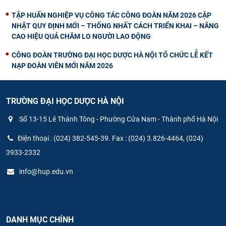
TẬP HUẤN NGHIỆP VỤ CÔNG TÁC CÔNG ĐOÀN NĂM 2026 CẬP
NHẬT QUY ĐỊNH MỚI – THỐNG NHẤT CÁCH TRIỂN KHAI – NÂNG
CAO HIỆU QUẢ CHĂM LO NGƯỜI LAO ĐỘNG
CÔNG ĐOÀN TRƯỜNG ĐẠI HỌC DƯỢC HÀ NỘI TỔ CHỨC LỄ KẾT
NẠP ĐOÀN VIÊN MỚI NĂM 2026
TRƯỜNG ĐẠI HỌC DƯỢC HÀ NỘI
Số 13-15 Lê Thánh Tông - Phường Cửa Nam - Thành phố Hà Nội
Điện thoại : (024) 382-545-39. Fax : (024) 3.826-4464, (024)
3933-2332
info@hup.edu.vn
DANH MỤC CHÍNH