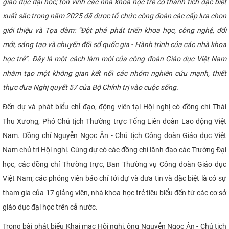
giáo dục đại học; tôn vinh các nhà khoa học trẻ có thành tích đặc biệt
CỰU NGƯỜI HỌC
xuất sắc trong năm 2025 đã được tổ chức công đoàn các cấp lựa chọn
giới thiệu và Tọa đàm: “Đột phá phát triển khoa học, công nghệ, đổi
mới, sáng tạo và chuyển đổi số quốc gia - Hành trình của các nhà khoa
học trẻ”. Đây là một cách làm mới của công đoàn Giáo dục Việt Nam
nhằm tạo một không gian kết nối các nhóm nghiên cứu mạnh, thiết
thực đưa Nghị quyết 57 của Bộ Chính trị vào cuộc sống.
Đến dự và phát biểu chỉ đạo, động viên tại Hội nghị có đồng chí Thái
Thu Xương, Phó Chủ tịch Thường trực Tổng Liên đoàn Lao động Việt
Nam. Đồng chí Nguyễn Ngọc Ân - Chủ tịch Công đoàn Giáo dục Việt
Nam chủ trì Hội nghị. Cùng dự có các đồng chí lãnh đạo các Trường Đại
học, các đồng chí Thường trực, Ban Thường vụ Công đoàn Giáo dục
Việt Nam; các phóng viên báo chí tới dự và đưa tin và đặc biệt là có sự
tham gia của 17 giảng viên, nhà khoa học trẻ tiêu biểu đến từ các cơ sở
giáo dục đại học trên cả nước.
Trong bài phát biểu Khai mạc Hội nghị, ông Nguyễn Ngọc Ân - Chủ tịch