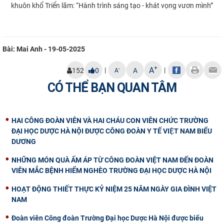
khuôn khổ Triển lãm: “Hành trình sáng tạo - khát vọng vươn mình”
Bài: Mai Anh - 19-05-2025
+
A
|
|
-
152
0
A
A
CÓ THỂ BẠN QUAN TÂM
HAI CÔNG ĐOÀN VIÊN VÀ HAI CHÁU CON VIÊN CHỨC TRƯỜNG
ĐẠI HỌC DƯỢC HÀ NỘI ĐƯỢC CÔNG ĐOÀN Y TẾ VIỆT NAM BIỂU
DƯƠNG
NHỮNG MÓN QUÀ ẤM ÁP TỪ CÔNG ĐOÀN VIỆT NAM ĐẾN ĐOÀN
VIÊN MẮC BỆNH HIỂM NGHÈO TRƯỜNG ĐẠI HỌC DƯỢC HÀ NỘI
HOẠT ĐỘNG THIẾT THỰC KỶ NIỆM 25 NĂM NGÀY GIA ĐÌNH VIỆT
NAM
Đoàn viên Công đoàn Trường Đại học Dược Hà Nội được biểu