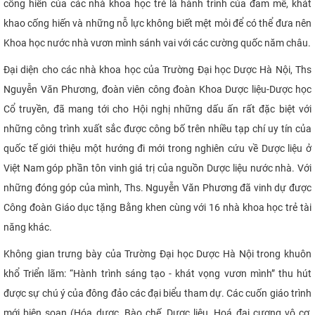
cống hiến của các nhà khoa học trẻ là hành trình của đam mê, khát
khao cống hiến và những nỗ lực không biết mệt mỏi để có thể đưa nên
Khoa học nước nhà vươn mình sánh vai với các cường quốc năm châu.
Đại diện cho các nhà khoa học của Trường Đại học Dược Hà Nội, Ths
Nguyễn Văn Phương, đoàn viên công đoàn Khoa Dược liệu-Dược học
Cổ truyền, đã mang tới cho Hội nghị những dấu ấn rất đặc biệt với
những công trình xuất sắc được công bố trên nhiều tạp chí uy tín của
quốc tế giới thiệu một hướng đi mới trong nghiên cứu về Dược liệu ở
Việt Nam góp phần tôn vinh giá trị của nguồn Dược liệu nước nhà. Với
những đóng góp của mình, Ths. Nguyễn Văn Phương đã vinh dự được
Công đoàn Giáo dục tặng Bằng khen cùng với 16 nhà khoa học trẻ tài
năng khác.
Không gian trưng bày của Trường Đại học Dược Hà Nội trong khuôn
khổ Triển lãm: “Hành trình sáng tạo - khát vọng vươn mình” thu hút
được sự chú ý của đông đảo các đại biểu tham dự. Các cuốn giáo trình
mới biên soạn (Hóa dược, Bào chế, Dược liệu, Hoá đại cương vô cơ,