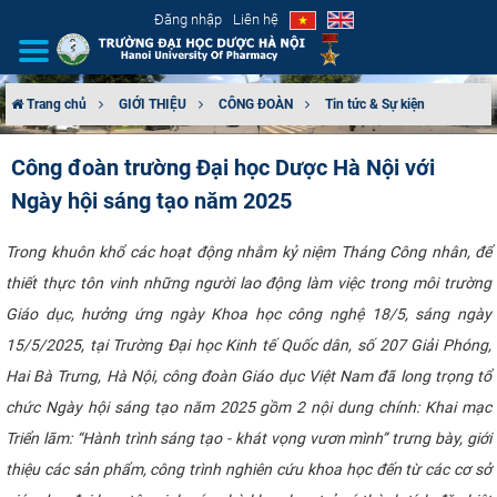
Đăng nhập
Liên hệ
Trang chủ
GIỚI THIỆU
CÔNG ĐOÀN
Tin tức & Sự kiện
GIỚI THIỆU
Công đoàn trường Đại học Dược Hà Nội với
Ngày hội sáng tạo năm 2025
CƠ CẤU TỔ CHỨC
TUYỂN SINH
Trong khuôn khổ các hoạt động nhằm kỷ niệm Tháng Công nhân, để
thiết thực tôn vinh những người lao động làm việc trong môi trường
ĐÀO TẠO
Giáo dục, hưởng ứng ngày Khoa học công nghệ 18/5, sáng ngày
15/5/2025, tại Trường Đại học Kinh tế Quốc dân, số 207 Giải Phóng,
ĐẢM BẢO CHẤT LƯỢNG
Hai Bà Trưng, Hà Nội, công đoàn Giáo dục Việt Nam đã long trọng tổ
chức Ngày hội sáng tạo năm 2025 gồm 2 nội dung chính: Khai mạc
KHOA HỌC CÔNG NGHỆ
Triển lãm: “Hành trình sáng tạo - khát vọng vươn mình” trưng bày, giới
HTQT
thiệu các sản phẩm, công trình nghiên cứu khoa học đến từ các cơ sở