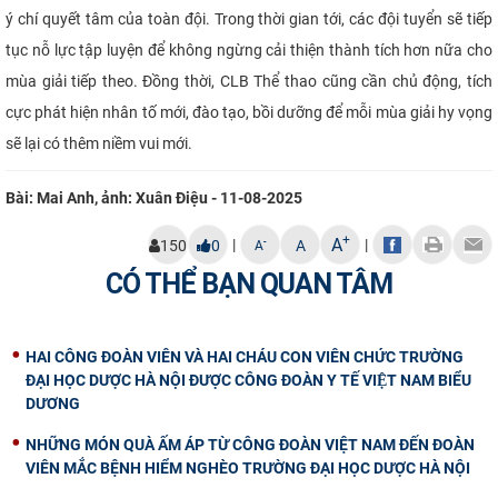
ý chí quyết tâm của toàn đội. Trong thời gian tới, các đội tuyển sẽ tiếp
tục nỗ lực tập luyện để không ngừng cải thiện thành tích hơn nữa cho
mùa giải tiếp theo. Đồng thời, CLB Thể thao cũng cần chủ động, tích
cực phát hiện nhân tố mới, đào tạo, bồi dưỡng để mỗi mùa giải hy vọng
sẽ lại có thêm niềm vui mới.
Bài: Mai Anh, ảnh: Xuân Điệu - 11-08-2025
+
A
|
|
-
150
0
A
A
CÓ THỂ BẠN QUAN TÂM
HAI CÔNG ĐOÀN VIÊN VÀ HAI CHÁU CON VIÊN CHỨC TRƯỜNG
ĐẠI HỌC DƯỢC HÀ NỘI ĐƯỢC CÔNG ĐOÀN Y TẾ VIỆT NAM BIỂU
DƯƠNG
NHỮNG MÓN QUÀ ẤM ÁP TỪ CÔNG ĐOÀN VIỆT NAM ĐẾN ĐOÀN
VIÊN MẮC BỆNH HIỂM NGHÈO TRƯỜNG ĐẠI HỌC DƯỢC HÀ NỘI