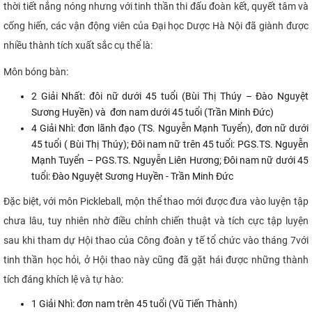
thời tiết nắng nóng nhưng với tinh thần thi đấu đoàn kết, quyết tâm và
cống hiến, các vận động viên của Đại học Dược Hà Nội đã giành được
nhiều thành tích xuất sắc cụ thể là:
Môn bóng bàn:
2 Giải Nhất: đôi nữ dưới 45 tuổi (Bùi Thị Thúy – Đào Nguyệt
Sương Huyền) và đơn nam dưới 45 tuổi (Trần Minh Đức)
4 Giải Nhì: đơn lãnh đạo (TS. Nguyễn Mạnh Tuyển), đơn nữ dưới
45 tuổi ( Bùi Thị Thúy); Đôi nam nữ trên 45 tuổi: PGS.TS. Nguyễn
Mạnh Tuyển – PGS.TS. Nguyễn Liên Hương; Đôi nam nữ dưới 45
tuổi: Đào Nguyệt Sương Huyền - Trần Minh Đức
Đặc biệt, với môn Pickleball, mộn thể thao mới được đưa vào luyện tập
chưa lâu, tuy nhiên nhờ điều chỉnh chiến thuật và tích cực tập luyện
sau khi tham dự Hội thao của Công đoàn y tế tổ chức vào tháng 7với
tinh thần học hỏi, ở Hội thao này cũng đã gặt hái được những thành
tích đáng khích lệ và tự hào:
1 Giải Nhì: đơn nam trên 45 tuổi (Vũ Tiến Thành)