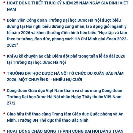
HOẠT ĐỘNG THIẾT THỰC KỶ NIỆM 25 NĂM NGÀY GIA ĐÌNH VIỆT
NAM
Đoàn viên Công đoàn Trường Đại học Dược Hà Nội được biểu
dương tại Hội nghị biểu dương công nhân, lao động giỏi ngành y
tế năm 2026 và khen thưởng điển hình tiêu biểu “Học tập và làm
theo tư tưởng, đạo đức, phong cách Hồ Chí Minh giai đoạn 2023-
2025”
Khi AI kể chuyện áo dài: Điểm đột phá trong tuần lễ áo dài 2026
tại Trường Đại học Dược Hà Nội
TRƯỜNG ĐẠI HỌC DƯỢC HÀ NỘI TỔ CHỨC DU XUÂN ĐẦU NĂM
2026: MỘT CHUYẾN ĐI - NHIỀU NỤ CƯỜI
Công đoàn Giáo dục Việt Nam thăm và chúc mừng Công đoàn
Trường Đại học Dược Hà Nội nhân Ngày Thầy thuốc Việt Nam
27/2
Giao hữu thể thao cùng Trung tâm Giáo dục Quốc phòng và An
Ninh, Trường ĐH Thể dục thể thao Bắc Ninh
HOẠT ĐỘNG CHÀO MỪNG THÀNH CÔNG ĐẠI HỘI ĐẢNG TOÀN