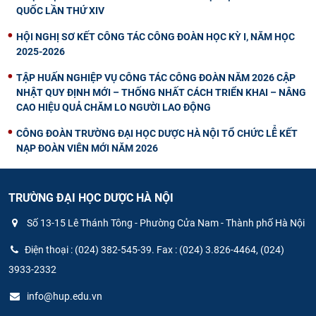
QUỐC LẦN THỨ XIV
HỘI NGHỊ SƠ KẾT CÔNG TÁC CÔNG ĐOÀN HỌC KỲ I, NĂM HỌC
2025-2026
TẬP HUẤN NGHIỆP VỤ CÔNG TÁC CÔNG ĐOÀN NĂM 2026 CẬP
NHẬT QUY ĐỊNH MỚI – THỐNG NHẤT CÁCH TRIỂN KHAI – NÂNG
CAO HIỆU QUẢ CHĂM LO NGƯỜI LAO ĐỘNG
CÔNG ĐOÀN TRƯỜNG ĐẠI HỌC DƯỢC HÀ NỘI TỔ CHỨC LỄ KẾT
NẠP ĐOÀN VIÊN MỚI NĂM 2026
TRƯỜNG ĐẠI HỌC DƯỢC HÀ NỘI
Số 13-15 Lê Thánh Tông - Phường Cửa Nam - Thành phố Hà Nội
Điện thoại : (024) 382-545-39. Fax : (024) 3.826-4464, (024)
3933-2332
info@hup.edu.vn