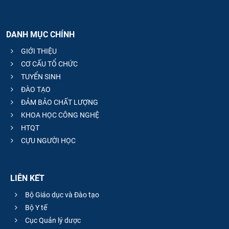
DANH MỤC CHÍNH
GIỚI THIỆU
CƠ CẤU TỔ CHỨC
TUYỂN SINH
ĐÀO TẠO
ĐẢM BẢO CHẤT LƯỢNG
KHOA HỌC CÔNG NGHỆ
HTQT
CỰU NGƯỜI HỌC
LIÊN KẾT
Bộ Giáo dục và Đào tạo
Bộ Y tế
Cục Quản lý dược