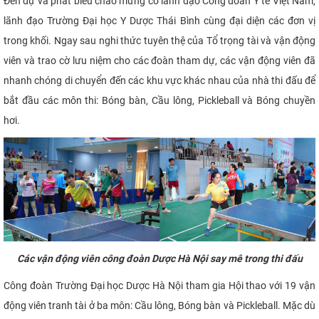
Đến dự và phát biểu chào mừng có lãnh đạo Công đoàn Y tế Việt Nam,
lãnh đạo Trường Đại học Y Dược Thái Bình cùng đại diện các đơn vị
trong khối. Ngay sau nghi thức tuyên thệ của Tổ trọng tài và vận động
viên và trao cờ lưu niệm cho các đoàn tham dự, các vận động viên đã
nhanh chóng di chuyển đến các khu vực khác nhau của nhà thi đấu để
bắt đầu các môn thi: Bóng bàn, Cầu lông, Pickleball và Bóng chuyền
hơi.
Các vận động viên công đoàn Dược Hà Nội say mê trong thi đấu
Công đoàn Trường Đại học Dược Hà Nội tham gia Hội thao với 19 vận
động viên tranh tài ở ba môn: Cầu lông, Bóng bàn và Pickleball. Mặc dù