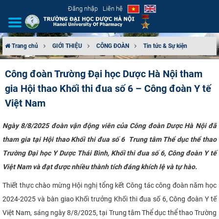
Đăng nhập
Liên hệ
Trang chủ
GIỚI THIỆU
CÔNG ĐOÀN
Tin tức & Sự kiện
GIỚI THIỆU
Công đoàn Trường Đại học Dược Hà Nội tham
gia Hội thao Khối thi đua số 6 – Công đoàn Y tế
CƠ CẤU TỔ CHỨC
Việt Nam
TUYỂN SINH
Ngày 8/8/2025 đoàn vận động viên của Công đoàn Dược Hà Nội đã
ĐÀO TẠO
tham gia tại Hội thao Khối thi đua số 6 Trung tâm Thể dục thể thao
Trường Đại học Y Dược Thái Bình, Khối thi đua số 6, Công đoàn Y tế
ĐẢM BẢO CHẤT LƯỢNG
Việt Nam và đạt được nhiều thành tích đáng khích lệ và tự hào.
KHOA HỌC CÔNG NGHỆ
Thiết thực chào mừng Hội nghị tổng kết Công tác công đoàn năm học
2024-2025 và bàn giao Khối trưởng Khối thi đua số 6, Công đoàn Y tế
HTQT
Việt Nam, sáng ngày 8/8/2025, tại Trung tâm Thể dục thể thao Trường