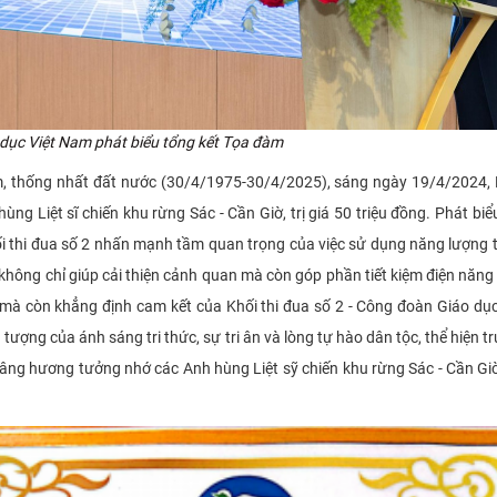
 dục Việt Nam
phát biểu tổng kết Tọa đàm
 thống nhất đất nước (30/4/1975-30/4/2025), sáng ngày 19/4/2024, Kh
ng Liệt sĩ chiến khu rừng Sác - Cần Giờ, trị giá 50 triệu đồng. Phát biể
 thi đua số 2 nhấn mạnh tầm quan trọng của việc sử dụng năng lượng tá
 không chỉ giúp cải thiện cảnh quan mà còn góp phần tiết kiệm điện năng 
 sĩ mà còn khẳng định cam kết của Khối thi đua số 2 - Công đoàn Giáo dụ
u tượng của ánh sáng tri thức, sự tri ân và lòng tự hào dân tộc, thể hiệ
dâng hương tưởng nhớ các Anh hùng Liệt sỹ chiến khu rừng Sác - Cần Giờ