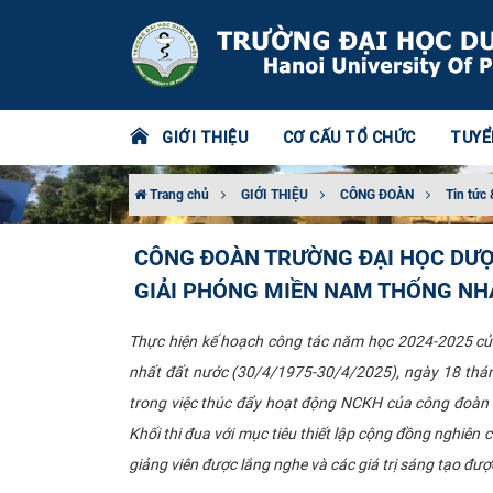
GIỚI THIỆU
CƠ CẤU TỔ CHỨC
TUYỂ
Trang chủ
GIỚI THIỆU
CÔNG ĐOÀN
Tin tức 
CÔNG ĐOÀN TRƯỜNG ĐẠI HỌC DƯỢC
GIẢI PHÓNG MIỀN NAM THỐNG NHẤ
Thực hiện kế hoạch công tác năm học 2024-2025 của
nhất đất nước (30/4/1975-30/4/2025), ngày 18 tháng
trong việc thúc đẩy hoạt động NCKH của công đoàn v
Khối thi đua với mục tiêu thiết lập cộng đồng nghiên
giảng viên được lắng nghe và các giá trị sáng tạo đượ