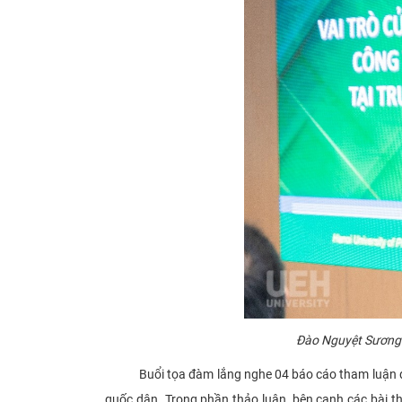
Đào Nguyệt Sương 
Buổi tọa đàm lắng nghe 04 báo cáo tham luận đến t
quốc dân. Trong phần thảo luận, bên cạnh các bài t