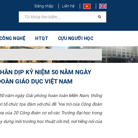
Đăng nhập
Liên hệ
 CÔNG NGHỆ
HTQT
CỰU NGƯỜI HỌC
HÂN DỊP KỶ NIỆM 50 NĂM NGÀY
ĐOÀN GIÁO DỤC VIỆT NAM
m 50 năm ngày Giải phóng hoàn toàn Miền Nam, thống
ì tổ chức tọa đàm với chủ đề "Vai trò của Công đoàn
gia của 20 Công đoàn cơ sở các Trường Đại học trong
y dựng môi trường học thuật cởi mở, nơi tiếng nói của