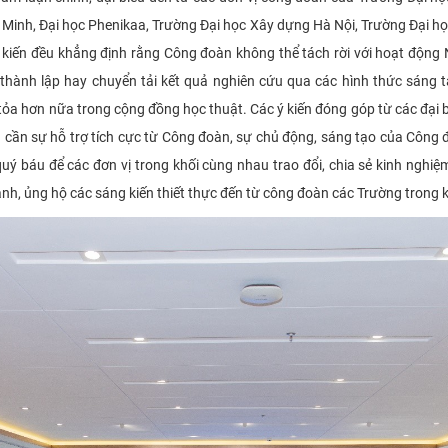
inh, Đại học Phenikaa, Trường Đại học Xây dựng Hà Nội, Trường Đại học 
 ý kiến đều khẳng định rằng Công đoàn không thể tách rời với hoạt độ
thành lập hay chuyển tải kết quả nghiên cứu qua các hình thức sáng t
n tỏa hơn nữa trong cộng đồng học thuật. Các ý kiến đóng góp từ các đạ
cần sự hỗ trợ tích cực từ Công đoàn, sự chủ động, sáng tạo của Công đo
quý báu để các đơn vị trong khối cùng nhau trao đổi, chia sẻ kinh ngh
h, ủng hộ các sáng kiến thiết thực đến từ công đoàn các Trường trong kh