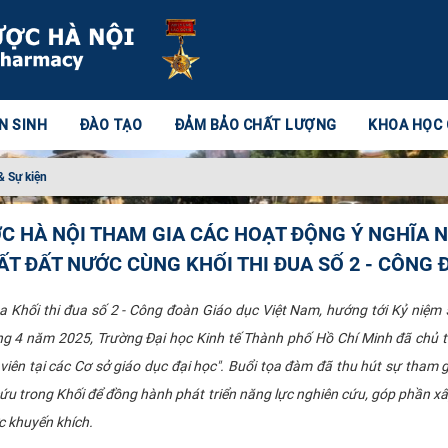
N SINH
ĐÀO TẠO
ĐẢM BẢO CHẤT LƯỢNG
KHOA HỌC
& Sự kiện
 HÀ NỘI THAM GIA CÁC HOẠT ĐỘNG Ý NGHĨA N
T ĐẤT NƯỚC CÙNG KHỐI THI ĐUA SỐ 2 - CÔNG 
 Khối thi đua số 2 - Công đoàn Giáo dục Việt Nam, hướng tới Kỷ niệ
 4 năm 2025, Trường Đại học Kinh tế Thành phố Hồ Chí Minh đã chủ tr
iên tại các Cơ sở giáo dục đại học". Buổi tọa đàm đã thu hút sự tham 
 cứu trong Khối để đồng hành phát triển năng lực nghiên cứu, góp phần xâ
c khuyến khích.