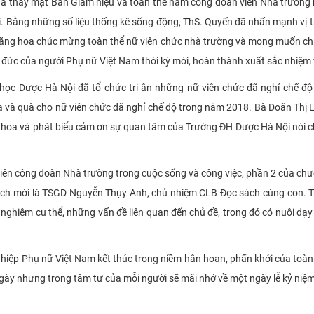
 thay mặt Ban Giám hiệu và toàn thể nam công đoàn viên Nhà trường k
. Bằng những số liệu thống kê sống động, ThS. Quyến đã nhấn mạnh vị tr
 tặng hoa chúc mừng toàn thể nữ viên chức nhà trường và mong muốn chị 
o đức của người Phụ nữ Việt Nam thời kỳ mới, hoàn thành xuất sắc nhiệm
học Dược Hà Nội đã tổ chức tri ân những nữ viên chức đã nghỉ chế 
và quà cho nữ viên chức đã nghỉ chế độ trong năm 2018. Bà Doãn Thị Li
 hoa và phát biểu cảm ơn sự quan tâm của Trường ĐH Dược Hà Nội nói 
n công đoàn Nhà trường trong cuộc sống và công việc, phần 2 của chươn
hách mời là TSGD Nguyễn Thụy Anh, chủ nhiệm CLB Đọc sách cùng con. T
h nghiệm cụ thể, những vấn đề liên quan đến chủ đề, trong đó có nuôi dạ
 hiệp Phụ nữ Việt Nam kết thúc trong niềm hân hoan, phấn khởi của toàn t
ngày nhưng trong tâm tư của mỗi người sẽ mãi nhớ về một ngày lễ kỷ niệm