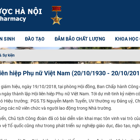
N SINH
ĐÀO TẠO
ĐẢM BẢO CHẤT LƯỢNG
KHOA HỌC
& Sự kiện
liên hiệp Phụ nữ Việt Nam (20/10/1930 - 20/10/20
n giám hiệu, ngày 19/10/2018, tại phòng Hội đồng, Ban Chấp hành Công 
ngày thành lập Hội liên hiệp Phụ nữ Việt Nam.
Tới dự mít-tinh kỷ niệm c
hó Hiệu trưởng; PGS.TS Nguyễn Mạnh Tuyển, UV thường vụ Đảng uỷ, Ch
ùng các nữ viên chức và người lao động trong Nhà trường.
​​
, Chủ tịch Công đoàn đã có bài diễn văn khai mạc tôn vinh vai trò củ
o vệ Tổ quốc cũng như trong phát triển sự nghiệp giáo dục, đào tạo, ng