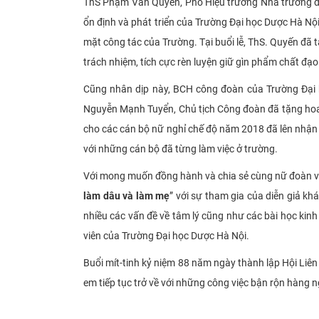
ThS Phạm Văn Quyến, Phó Hiệu trưởng Nhà trường đã
ổn định và phát triển của Trường Đại học Dược Hà Nội
mặt công tác của Trường. Tại buổi lễ, ThS. Quyến đã
trách nhiệm, tích cực rèn luyện giữ gìn phẩm chất đạ
Cũng nhân dịp này, BCH công đoàn của Trường Đại 
Nguyễn Mạnh Tuyển, Chủ tịch Công đoàn đã tặng hoa 
cho các cán bộ nữ nghỉ chế độ năm 2018 đã lên nhận
với những cán bộ đã từng làm việc ở trường.
Với mong muốn đồng hành và chia sẻ cùng nữ đoàn viê
làm dâu và làm mẹ
” với sự tham gia của diễn giả k
nhiều các vấn đề về tâm lý cũng như các bài học kin
viên của Trường Đại học Dược Hà Nội.
Buổi mít-tinh kỷ niệm 88 năm ngày thành lập Hội Liên
em tiếp tục trở về với những công việc bận rộn hàng 