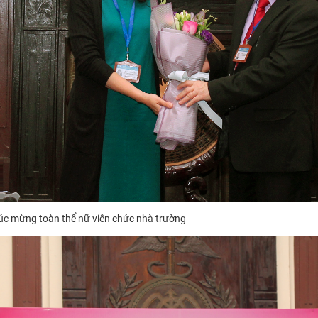
úc mừng​
toàn thể nữ viên chức nhà trường