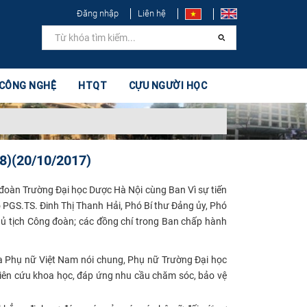
Đăng nhập
Liên hệ
 CÔNG NGHỆ
HTQT
CỰU NGƯỜI HỌC
18)(20/10/2017)
đoàn Trường Đại học Dược Hà Nội cùng Ban Vì sự tiến
ó PGS.TS. Đinh Thị Thanh Hải, Phó Bí thư Đảng ủy, Phó
ủ tịch Công đoàn; các đồng chí trong Ban chấp hành
a Phụ nữ Việt Nam nói chung, Phụ nữ Trường Đại học
hiên cứu khoa học, đáp ứng nhu cầu chăm sóc, bảo vệ