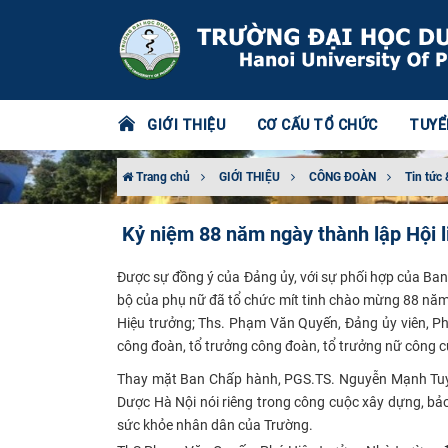
GIỚI THIỆU
CƠ CẤU TỔ CHỨC
TUYỂ
Trang chủ
GIỚI THIỆU
CÔNG ĐOÀN
Tin tức 
Kỷ niệm 88 năm ngày thành lập Hội 
Được sự đồng ý của Đảng ủy, với sự phối hợp của Ba
bộ của phụ nữ đã tổ chức mít tinh chào mừng 88 năm 
Hiệu trưởng; Ths. Phạm Văn Quyến, Đảng ủy viên, P
công đoàn, tổ trưởng công đoàn, tổ trưởng nữ công c
Thay mặt Ban Chấp hành, PGS.TS. Nguyễn Mạnh Tuyển
Dược Hà Nội nói riêng trong công cuộc xây dựng, bả
sức khỏe nhân dân của Trường.