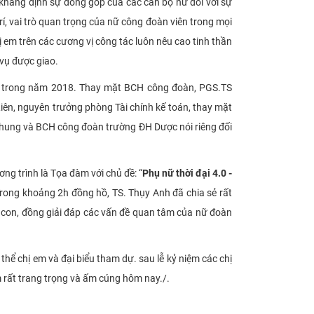
hẳng định sự đóng góp của các cán bộ nữ đối với sự
í, vai trò quan trọng của nữ công đoàn viên trong mọi
em trên các cương vị công tác luôn nêu cao tinh thần
 vụ được giao.
độ trong năm 2018. Thay mặt BCH công đoàn,
PGS.TS
ên, nguyên trưởng phòng Tài chính kế toán, thay mặt
chung và BCH công đoàn trường ĐH Dược nói riêng đối
g trình là Tọa đàm với chủ đề: “
Phụ nữ thời đại 4.0 -
rong khoảng 2h đồng hồ, TS. Thụy Anh đã chia sẻ rất
y con, đồng giải đáp các vấn đề quan tâm của nữ đoàn
hể chị em và đại biểu tham dự. sau lễ kỷ niệm các chị
 rất trang trọng và ấm cúng hôm nay./.​