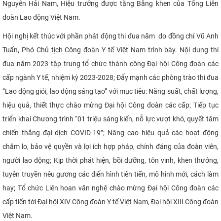
Nguyễn Hải Nam, Hiệu trưởng được tặng Bằng khen của Tổng Liên
đoàn Lao động Việt Nam.
Hội nghị kết thúc với phần phát động thi đua năm do đồng chí Vũ Anh
Tuấn, Phó Chủ tịch Công đoàn Y tế Việt Nam trình bày. Nội dung thi
đua năm 2023 tập trung tổ chức thành công Đại hội Công đoàn các
cấp ngành Y tế, nhiệm kỳ 2023-2028; Đẩy mạnh các phòng trào thi đua
“Lao động giỏi, lao động sáng tạo” với mục tiêu: Năng suất, chất lượng,
hiệu quả, thiết thực chào mừng Đại hội Công đoàn các cấp; Tiếp tục
triển khai Chương trình “01 triệu sáng kiến, nỗ lực vượt khó, quyết tâm
chiến thắng đại dịch COVID-19”; Nâng cao hiệu quả các hoạt động
chăm lo, bảo vệ quyền và lợi ích hợp pháp, chính đáng của đoàn viên,
người lao động; Kịp thời phát hiện, bồi dưỡng, tôn vinh, khen thưởng,
tuyên truyền nêu gương các điển hình tiên tiến, mô hình mới, cách làm
hay; Tổ chức Liên hoan văn nghệ chào mừng Đại hội Công đoàn các
cấp tiến tới Đại hội XIV Công đoàn Y tế Việt Nam, Đại hội XIII Công đoàn
Việt Nam.