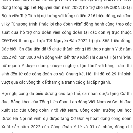
đồng trong dịp Tết Nguyên đán năm 2022; hỗ trợ cho ĐVCĐ&NLĐ tại
Bệnh viện Tuệ Tĩnh bị nợ lương với tổng số tiền: 316 triệu đồng, các đơn
vị ký “Chương trình Phúc lợi cho đoàn viên” đồng hành cùng trao các
suất quà hỗ trợ cho đoàn viên công đoàn tại các đơn vị trực thuộc
CĐYTVN tham gia trực Tết Nguyên Đán 2022 trị giá: 365 triệu đồng.
Đặc biệt, lần đầu tiên đã tổ chức thành công Hội thao ngành Y tế năm
2022 với hơn 3000 vận động viên đến từ 9 Khối Thi đua và Hội thi “Phụ
nữ ngành Y duyên dáng, chuyên nghiệp, tận tâm” với hàng trăm thí
sinh đến từ các công đoàn cơ sở, Chung kết Hội thi đã có 29 thí sinh
vượt qua các vòng thi để tham gia tranh các giải cấp ngành.
Hội nghị cũng đã biểu dương các tập thể, cá nhân được tặng Cờ thi
đua, Bằng khen của Tổng Liên đoàn Lao động Việt Nam và Cờ thi đua
xuất sắc của Công đoàn Y tế Việt Nam. Công đoàn Trường Đại học
Dược Hà Nội rất vinh dự được tặng Cờ Đơn vị hoạt động công đoàn
Xuất sắc năm 2022 của Công đoàn Y tế và 01 cá nhân, đồng chí