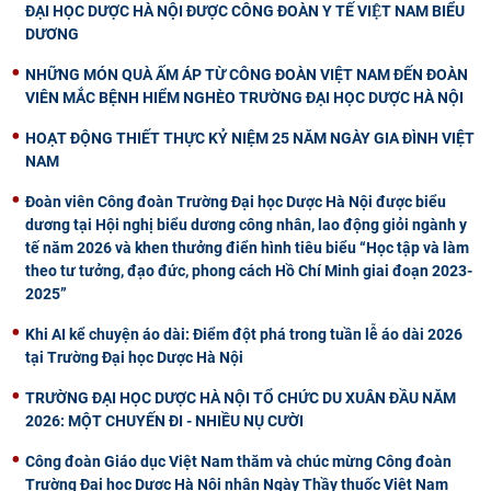
ĐẠI HỌC DƯỢC HÀ NỘI ĐƯỢC CÔNG ĐOÀN Y TẾ VIỆT NAM BIỂU
DƯƠNG
NHỮNG MÓN QUÀ ẤM ÁP TỪ CÔNG ĐOÀN VIỆT NAM ĐẾN ĐOÀN
VIÊN MẮC BỆNH HIỂM NGHÈO TRƯỜNG ĐẠI HỌC DƯỢC HÀ NỘI
HOẠT ĐỘNG THIẾT THỰC KỶ NIỆM 25 NĂM NGÀY GIA ĐÌNH VIỆT
NAM
Đoàn viên Công đoàn Trường Đại học Dược Hà Nội được biểu
dương tại Hội nghị biểu dương công nhân, lao động giỏi ngành y
tế năm 2026 và khen thưởng điển hình tiêu biểu “Học tập và làm
theo tư tưởng, đạo đức, phong cách Hồ Chí Minh giai đoạn 2023-
2025”
Khi AI kể chuyện áo dài: Điểm đột phá trong tuần lễ áo dài 2026
tại Trường Đại học Dược Hà Nội
TRƯỜNG ĐẠI HỌC DƯỢC HÀ NỘI TỔ CHỨC DU XUÂN ĐẦU NĂM
2026: MỘT CHUYẾN ĐI - NHIỀU NỤ CƯỜI
Công đoàn Giáo dục Việt Nam thăm và chúc mừng Công đoàn
Trường Đại học Dược Hà Nội nhân Ngày Thầy thuốc Việt Nam