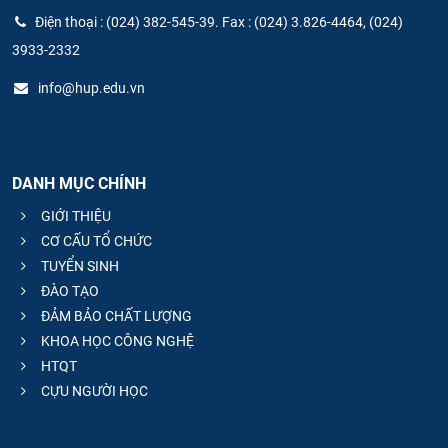
Điện thoại : (024) 382-545-39. Fax : (024) 3.826-4464, (024)
3933-2332
info@hup.edu.vn
DANH MỤC CHÍNH
GIỚI THIỆU
CƠ CẤU TỔ CHỨC
TUYỂN SINH
ĐÀO TẠO
ĐẢM BẢO CHẤT LƯỢNG
KHOA HỌC CÔNG NGHỆ
HTQT
CỰU NGƯỜI HỌC