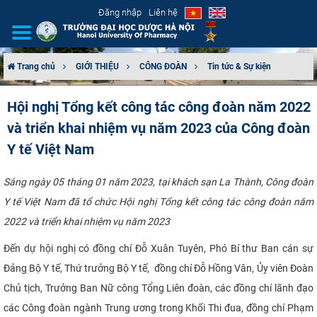
Đăng nhập
Liên hệ
Trang chủ
GIỚI THIỆU
CÔNG ĐOÀN
Tin tức & Sự kiện
GIỚI THIỆU
Hội nghị Tổng kết công tác công đoàn năm 2022
và triển khai nhiệm vụ năm 2023 của Công đoàn
CƠ CẤU TỔ CHỨC
Y tế Việt Nam
TUYỂN SINH
Sáng ngày 05 tháng 01 năm 2023, tại khách sạn La Thành, Công đoàn
ĐÀO TẠO
Y tế Việt Nam đã tổ chức Hội nghị Tổng kết công tác công đoàn năm
2022 và triển khai nhiệm vụ năm 2023
ĐẢM BẢO CHẤT LƯỢNG
Đến dự hội nghị có đồng chí Đỗ Xuân Tuyên, Phó Bí thư Ban cán sự
KHOA HỌC CÔNG NGHỆ
Đảng Bộ Y tế, Thứ trưởng Bộ Y tế, đồng chí Đỗ Hồng Vân, Ủy viên Đoàn
Chủ tịch, Trưởng Ban Nữ công Tổng Liên đoàn, các đồng chí lãnh đạo
HTQT
các Công đoàn ngành Trung ương trong Khối Thi đua, đồng chí Phạm