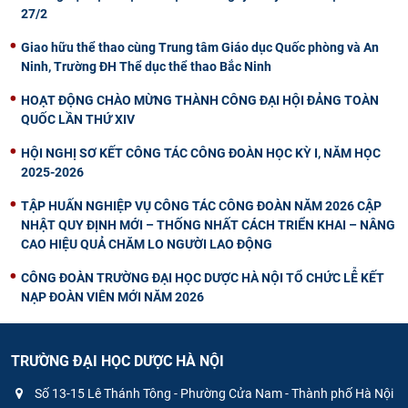
27/2
Giao hữu thể thao cùng Trung tâm Giáo dục Quốc phòng và An
Ninh, Trường ĐH Thể dục thể thao Bắc Ninh
HOẠT ĐỘNG CHÀO MỪNG THÀNH CÔNG ĐẠI HỘI ĐẢNG TOÀN
QUỐC LẦN THỨ XIV
HỘI NGHỊ SƠ KẾT CÔNG TÁC CÔNG ĐOÀN HỌC KỲ I, NĂM HỌC
2025-2026
TẬP HUẤN NGHIỆP VỤ CÔNG TÁC CÔNG ĐOÀN NĂM 2026 CẬP
NHẬT QUY ĐỊNH MỚI – THỐNG NHẤT CÁCH TRIỂN KHAI – NÂNG
CAO HIỆU QUẢ CHĂM LO NGƯỜI LAO ĐỘNG
CÔNG ĐOÀN TRƯỜNG ĐẠI HỌC DƯỢC HÀ NỘI TỔ CHỨC LỄ KẾT
NẠP ĐOÀN VIÊN MỚI NĂM 2026
TRƯỜNG ĐẠI HỌC DƯỢC HÀ NỘI
Số 13-15 Lê Thánh Tông - Phường Cửa Nam - Thành phố Hà Nội