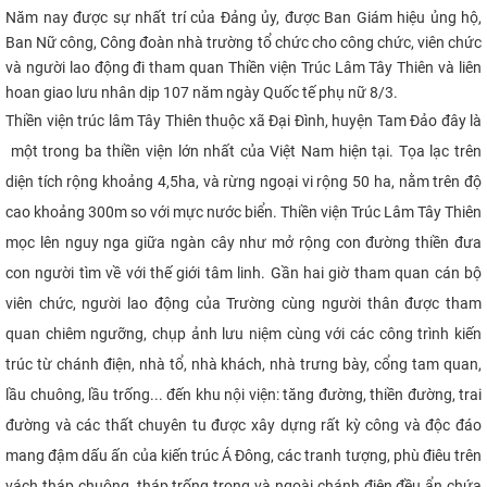
Năm nay được sự nhất trí của Đảng ủy, được Ban Giám hiệu ủng hộ,
CỰU NGƯỜI HỌC
Ban Nữ công, Công đoàn nhà trường tổ chức cho công chức, viên chức
và người lao động đi tham quan
Thiền viện Trúc Lâm Tây Thiên và liên
hoan giao lưu nhân dịp 107 năm ngày Quốc tế phụ nữ 8/3.
Thiền viện trúc lâm Tây Thiên thuộc xã Đại Đình, huyện Tam Đảo đây là
một trong ba thiền viện lớn nhất của Việt Nam hiện tại. Tọa lạc trên
diện tích rộng khoảng 4,5ha, và rừng ngoại vi rộng 50 ha, nằm trên độ
cao khoảng 300m so với mực nước biển. Thiền viện Trúc Lâm Tây Thiên
mọc lên nguy nga giữa ngàn cây như mở rộng con đường thiền đưa
con người tìm về với thế giới tâm linh. Gần hai giờ tham quan cán bộ
viên chức, người lao động của Trường cùng người thân được tham
quan chiêm ngưỡng, chụp ảnh lưu niệm cùng với các công trình kiến
trúc từ chánh điện, nhà tổ, nhà khách, nhà trưng bày, cổng tam quan,
lầu chuông, lầu trống... đến khu nội viện: tăng đường, thiền đường, trai
đường và các thất chuyên tu được xây dựng rất kỳ công và độc đáo
mang đậm dấu ấn của kiến trúc Á Đông, các tranh tượng, phù điêu trên
vách tháp chuông, tháp trống trong và ngoài chánh điện đều ẩn chứa