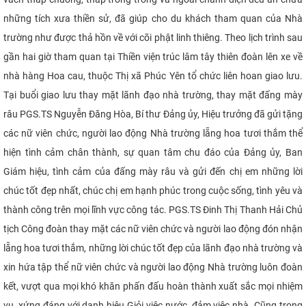
những tích xưa thiền sử, đã giúp cho du khách tham quan của Nhà
trường như được thả hồn về với cõi phật linh thiêng. Theo lịch trình sau
gần hai giờ tham quan tại Thiền viện trúc lâm tây thiên đoàn lên xe về
nhà hàng Hoa cau, thuộc Thị xã Phúc Yên tổ chức liên hoan giao lưu.
Tại buổi giao lưu thay mặt lãnh đạo nhà trường, thay mặt đấng mày
râu PGS.TS Nguyễn Đăng Hòa, Bí thư Đảng ủy, Hiệu trưởng đã gửi tặng
các nữ viên chức, người lao động Nhà trường lẵng hoa tươi thắm thể
hiện tình cảm chân thành, sự quan tâm chu đáo của Đảng ủy, Ban
Giám hiệu, tình cảm của đấng mày râu và gửi đến chị em những lời
chúc tốt đẹp nhất, chúc chị em hạnh phúc trong cuộc sống, tình yêu và
thành công trên mọi lĩnh vực công tác. PGS.TS Đinh Thị Thanh Hải Chủ
tịch Công đoàn thay mặt các nữ viên chức và người lao động đón nhận
lẵng hoa tươi thắm, những lời chúc tốt đẹp của lãnh đạo nhà trường và
xin hứa tập thể nữ viên chức và người lao động Nhà trường luôn đoàn
kết, vượt qua mọi khó khăn phấn đấu hoàn thành xuất sắc mọi nhiệm
vụ, xứng đáng với danh hiệu Giỏi việc nước, đảm việc nhà. Cũng trong