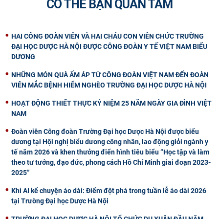
CÓ THỂ BẠN QUAN TÂM
HAI CÔNG ĐOÀN VIÊN VÀ HAI CHÁU CON VIÊN CHỨC TRƯỜNG
ĐẠI HỌC DƯỢC HÀ NỘI ĐƯỢC CÔNG ĐOÀN Y TẾ VIỆT NAM BIỂU
DƯƠNG
NHỮNG MÓN QUÀ ẤM ÁP TỪ CÔNG ĐOÀN VIỆT NAM ĐẾN ĐOÀN
VIÊN MẮC BỆNH HIỂM NGHÈO TRƯỜNG ĐẠI HỌC DƯỢC HÀ NỘI
HOẠT ĐỘNG THIẾT THỰC KỶ NIỆM 25 NĂM NGÀY GIA ĐÌNH VIỆT
NAM
Đoàn viên Công đoàn Trường Đại học Dược Hà Nội được biểu
dương tại Hội nghị biểu dương công nhân, lao động giỏi ngành y
tế năm 2026 và khen thưởng điển hình tiêu biểu “Học tập và làm
theo tư tưởng, đạo đức, phong cách Hồ Chí Minh giai đoạn 2023-
2025”
Khi AI kể chuyện áo dài: Điểm đột phá trong tuần lễ áo dài 2026
tại Trường Đại học Dược Hà Nội