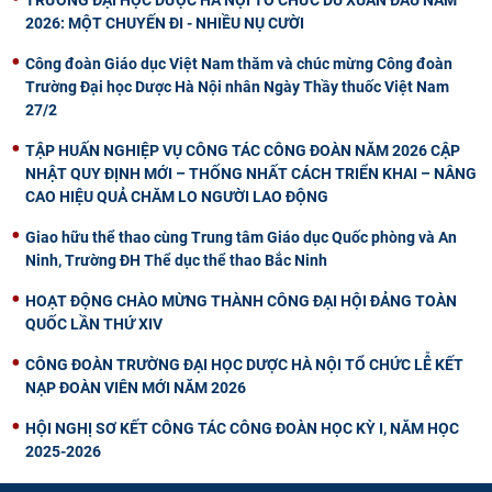
TRƯỜNG ĐẠI HỌC DƯỢC HÀ NỘI TỔ CHỨC DU XUÂN ĐẦU NĂM
2026: MỘT CHUYẾN ĐI - NHIỀU NỤ CƯỜI
Công đoàn Giáo dục Việt Nam thăm và chúc mừng Công đoàn
Trường Đại học Dược Hà Nội nhân Ngày Thầy thuốc Việt Nam
27/2
TẬP HUẤN NGHIỆP VỤ CÔNG TÁC CÔNG ĐOÀN NĂM 2026 CẬP
NHẬT QUY ĐỊNH MỚI – THỐNG NHẤT CÁCH TRIỂN KHAI – NÂNG
CAO HIỆU QUẢ CHĂM LO NGƯỜI LAO ĐỘNG
Giao hữu thể thao cùng Trung tâm Giáo dục Quốc phòng và An
Ninh, Trường ĐH Thể dục thể thao Bắc Ninh
HOẠT ĐỘNG CHÀO MỪNG THÀNH CÔNG ĐẠI HỘI ĐẢNG TOÀN
QUỐC LẦN THỨ XIV
CÔNG ĐOÀN TRƯỜNG ĐẠI HỌC DƯỢC HÀ NỘI TỔ CHỨC LỄ KẾT
NẠP ĐOÀN VIÊN MỚI NĂM 2026
HỘI NGHỊ SƠ KẾT CÔNG TÁC CÔNG ĐOÀN HỌC KỲ I, NĂM HỌC
2025-2026