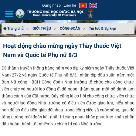
Đăng nhập
Liên hệ
Trang chủ
GIỚI THIỆU
CÔNG ĐOÀN
Tin tức & Sự kiện
GIỚI THIỆU
Hoạt động chào mừng ngày Thầy thuốc Việt
Nam và Quốc tế Phụ nữ 8/3
CƠ CẤU TỔ CHỨC
Đã thành truyền thống hàng năm vào dịp kỷ niệm ngày Thầy thuốc Việt
TUYỂN SINH
Nam 27/2 và ngày Quốc tế Phụ nữ 8/3, nhân dip đầu xuân năm mới,
Ban Nữ công - BCH Công đoàn Nhà trường tổ chức cho công chức,
ĐÀO TẠO
viên chức và người lao động đi dã ngoại thăm quan một số danh lam
thắng cảnh của đất nước. Đây cũng là cơ hội cho công chức, viên chức
ĐẢM BẢO CHẤT LƯỢNG
và người lao động Nhà trường có điều kiện được giao lưu, hiểu nhau
hơn để có điều kiện giúp đỡ nhau trong công việc và cuộc sống, qua đó
KHOA HỌC CÔNG NGHỆ
tăng cường mối đoàn kết nhất trí cùng nhau khắc phục khó khăn phấn
đấu hoàn thành tốt nhiệm vụ chính trị của Nhà trường.
HTQT