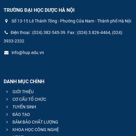
TRƯỜNG ĐẠI HỌC DƯỢC HÀ NỘI
Số 13-15 Lê Thánh Tông - Phường Cửa Nam - Thành phố Hà Nội
Điện thoại : (024) 382-545-39. Fax : (024) 3.826-4464, (024)
3933-2332
info@hup.edu.vn
DANH MỤC CHÍNH
GIỚI THIỆU
CƠ CẤU TỔ CHỨC
TUYỂN SINH
ĐÀO TẠO
ĐẢM BẢO CHẤT LƯỢNG
KHOA HỌC CÔNG NGHỆ