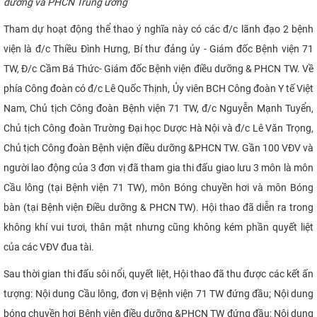
dưỡng và PHCN Trung ương
CỰU NGƯỜI HỌC
Tham dự hoạt động thể thao ý nghĩa này có các đ/c lãnh đạo 2 bệnh
viện là đ/c Thiều Đình Hưng, Bí thư đảng ủy - Giám đốc Bệnh viện 71
TW, Đ/c Cầm Bá Thức- Giám đốc Bệnh viện điều dưỡng & PHCN TW. Về
phía Công đoàn có đ/c Lê Quốc Thịnh, Ủy viên BCH Công đoàn Y tế Việt
Nam, Chủ tịch Công đoàn Bệnh viện 71 TW, đ/c Nguyễn Mạnh Tuyển,
Chủ tịch Công đoàn Trường Đại học Dược Hà Nội và đ/c Lê Văn Trọng,
Chủ tịch Công đoàn Bệnh viện điều dưỡng &PHCN TW. Gần 100 VĐV và
người lao động của 3 đơn vị đã tham gia thi đấu giao lưu 3 môn là môn
Cầu lông (tại Bệnh viện 71 TW), môn Bóng chuyền hơi và môn Bóng
bàn (tại Bệnh viện Điều dưỡng & PHCN TW). Hội thao đã diễn ra trong
không khí vui tươi, thân mật nhưng cũng không kém phần quyết liệt
của các VĐV đua tài.
Sau thời gian thi đấu sôi nổi, quyết liệt, Hội thao đã thu được các kết ấn
tượng: Nội dung Cầu lông, đơn vị Bệnh viện 71 TW đứng đầu; Nội dung
bóng chuyền hơi Bệnh viện điều dưỡng &PHCN TW đứng đầu; Nội dung