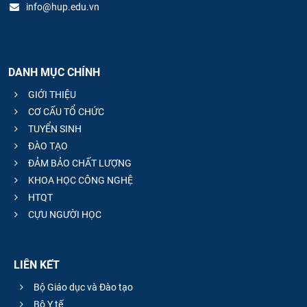
info@hup.edu.vn
DANH MỤC CHÍNH
GIỚI THIỆU
CƠ CẤU TỔ CHỨC
TUYỂN SINH
ĐÀO TẠO
ĐẢM BẢO CHẤT LƯỢNG
KHOA HỌC CÔNG NGHỆ
HTQT
CỰU NGƯỜI HỌC
LIÊN KẾT
Bộ Giáo dục và Đào tạo
Bộ Y tế