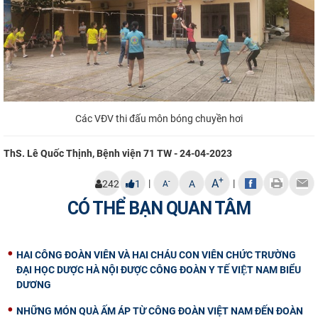
Các VĐV thi đấu môn bóng chuyền hơi
ThS. Lê Quốc Thịnh, Bệnh viện 71 TW - 24-04-2023
+
A
|
|
-
242
1
A
A
CÓ THỂ BẠN QUAN TÂM
HAI CÔNG ĐOÀN VIÊN VÀ HAI CHÁU CON VIÊN CHỨC TRƯỜNG
ĐẠI HỌC DƯỢC HÀ NỘI ĐƯỢC CÔNG ĐOÀN Y TẾ VIỆT NAM BIỂU
DƯƠNG
NHỮNG MÓN QUÀ ẤM ÁP TỪ CÔNG ĐOÀN VIỆT NAM ĐẾN ĐOÀN