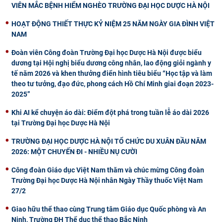
VIÊN MẮC BỆNH HIỂM NGHÈO TRƯỜNG ĐẠI HỌC DƯỢC HÀ NỘI
HOẠT ĐỘNG THIẾT THỰC KỶ NIỆM 25 NĂM NGÀY GIA ĐÌNH VIỆT
NAM
Đoàn viên Công đoàn Trường Đại học Dược Hà Nội được biểu
dương tại Hội nghị biểu dương công nhân, lao động giỏi ngành y
tế năm 2026 và khen thưởng điển hình tiêu biểu “Học tập và làm
theo tư tưởng, đạo đức, phong cách Hồ Chí Minh giai đoạn 2023-
2025”
Khi AI kể chuyện áo dài: Điểm đột phá trong tuần lễ áo dài 2026
tại Trường Đại học Dược Hà Nội
TRƯỜNG ĐẠI HỌC DƯỢC HÀ NỘI TỔ CHỨC DU XUÂN ĐẦU NĂM
2026: MỘT CHUYẾN ĐI - NHIỀU NỤ CƯỜI
Công đoàn Giáo dục Việt Nam thăm và chúc mừng Công đoàn
Trường Đại học Dược Hà Nội nhân Ngày Thầy thuốc Việt Nam
27/2
Giao hữu thể thao cùng Trung tâm Giáo dục Quốc phòng và An
Ninh, Trường ĐH Thể dục thể thao Bắc Ninh