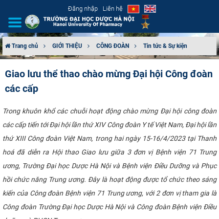
Đăng nhập
Liên hệ
Trang chủ
GIỚI THIỆU
CÔNG ĐOÀN
Tin tức & Sự kiện
GIỚI THIỆU
Giao lưu thể thao chào mừng Đại hội Công đoàn
các cấp
CƠ CẤU TỔ CHỨC
TUYỂN SINH
Trong khuôn khổ các chuỗi hoạt động chào mừng Đại hội công đoàn
các cấp tiến tới Đại hội lần thứ XIV Công đoàn Y tế Việt Nam, Đại hội lần
ĐÀO TẠO
thứ XIII Công đoàn Việt Nam, trong hai ngày 15-16/4/2023 tại Thanh
hoá đã diễn ra Hội thao Giao lưu giữa 3 đơn vị Bệnh viện 71 Trung
ĐẢM BẢO CHẤT LƯỢNG
ương, Trường Đại học Dược Hà Nội và Bệnh viện Điều Dưỡng và Phục
hồi chức năng Trung ương. Đây là hoạt động được tổ chức theo sáng
KHOA HỌC CÔNG NGHỆ
kiến của Công đoàn Bệnh viện 71 Trung ương, với 2 đơn vị tham gia là
HTQT
Công đoàn Trường Đại học Dược Hà Nội và Công đoàn Bệnh viện Điều