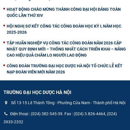
HOẠT ĐỘNG CHÀO MỪNG THÀNH CÔNG ĐẠI HỘI ĐẢNG TOÀN
QUỐC LẦN THỨ XIV
HỘI NGHỊ SƠ KẾT CÔNG TÁC CÔNG ĐOÀN HỌC KỲ I, NĂM HỌC
2025-2026
TẬP HUẤN NGHIỆP VỤ CÔNG TÁC CÔNG ĐOÀN NĂM 2026 CẬP
NHẬT QUY ĐỊNH MỚI – THỐNG NHẤT CÁCH TRIỂN KHAI – NÂNG
CAO HIỆU QUẢ CHĂM LO NGƯỜI LAO ĐỘNG
CÔNG ĐOÀN TRƯỜNG ĐẠI HỌC DƯỢC HÀ NỘI TỔ CHỨC LỄ KẾT
NẠP ĐOÀN VIÊN MỚI NĂM 2026
TRƯỜNG ĐẠI HỌC DƯỢC HÀ NỘI
Số 13-15 Lê Thánh Tông - Phường Cửa Nam - Thành phố Hà Nội
Điện thoại : (024) 382-545-39. Fax : (024) 3.826-4464, (024)
3933-2332