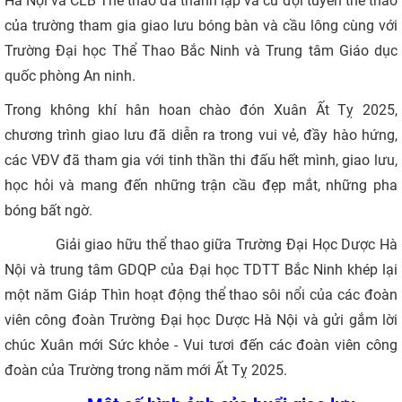
Hà Nội và CLB Thể thao đã thành lập và cử đội tuyển thể thao
của trường tham gia giao lưu bóng bàn và cầu lông cùng với
Trường Đại học Thể Thao Bắc Ninh và Trung tâm Giáo dục
quốc phòng An ninh.
Trong không khí hân hoan chào đón Xuân Ất Tỵ 2025,
chương trình giao lưu đã diễn ra trong vui vẻ, đầy hào hứng,
các VĐV đã tham gia với tinh thần thi đấu hết mình, giao lưu,
học hỏi và mang đến những trận cầu đẹp mắt, những pha
bóng bất ngờ.
Giải giao hữu thể thao giữa Trường Đại Học Dược Hà
Nội và trung tâm GDQP của Đại học TDTT Bắc Ninh khép lại
một năm Giáp Thìn hoạt động thể thao sôi nổi của các đoàn
viên công đoàn Trường Đại học Dược Hà Nội và gửi gắm lời
chúc Xuân mới Sức khỏe - Vui tươi đến các đoàn viên công
đoàn của Trường trong năm mới Ất Tỵ 2025.