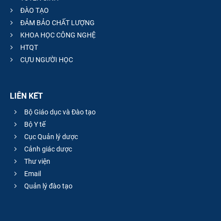
ĐÀO TẠO
ĐẢM BẢO CHẤT LƯỢNG
KHOA HỌC CÔNG NGHỆ
HTQT
CỰU NGƯỜI HỌC
LIÊN KẾT
Bộ Giáo dục và Đào tạo
Bộ Y tế
Cục Quản lý dược
Cảnh giác dược
Thư viện
Email
Quản lý đào tạo