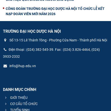
CÔNG ĐOÀN TRƯỜNG ĐẠI HỌC DƯỢC HÀ NỘI TỔ CHỨC LỄ KẾT
NẠP ĐOÀN VIÊN MỚI NĂM 2026
TRƯỜNG ĐẠI HỌC DƯỢC HÀ NỘI
Số 13-15 Lê Thánh Tông - Phường Cửa Nam - Thành phố Hà Nội
Điện thoại : (024) 382-545-39. Fax : (024) 3.826-4464, (024)
3933-2332
info@hup.edu.vn
DANH MỤC CHÍNH
GIỚI THIỆU
CƠ CẤU TỔ CHỨC
TUYỂN SINH