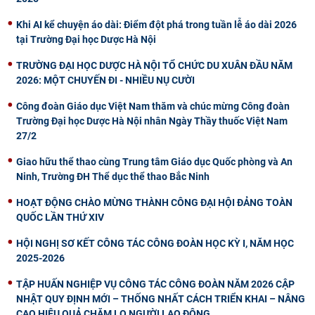
Khi AI kể chuyện áo dài: Điểm đột phá trong tuần lễ áo dài 2026
tại Trường Đại học Dược Hà Nội
TRƯỜNG ĐẠI HỌC DƯỢC HÀ NỘI TỔ CHỨC DU XUÂN ĐẦU NĂM
2026: MỘT CHUYẾN ĐI - NHIỀU NỤ CƯỜI
Công đoàn Giáo dục Việt Nam thăm và chúc mừng Công đoàn
Trường Đại học Dược Hà Nội nhân Ngày Thầy thuốc Việt Nam
27/2
Giao hữu thể thao cùng Trung tâm Giáo dục Quốc phòng và An
Ninh, Trường ĐH Thể dục thể thao Bắc Ninh
HOẠT ĐỘNG CHÀO MỪNG THÀNH CÔNG ĐẠI HỘI ĐẢNG TOÀN
QUỐC LẦN THỨ XIV
HỘI NGHỊ SƠ KẾT CÔNG TÁC CÔNG ĐOÀN HỌC KỲ I, NĂM HỌC
2025-2026
TẬP HUẤN NGHIỆP VỤ CÔNG TÁC CÔNG ĐOÀN NĂM 2026 CẬP
NHẬT QUY ĐỊNH MỚI – THỐNG NHẤT CÁCH TRIỂN KHAI – NÂNG
CAO HIỆU QUẢ CHĂM LO NGƯỜI LAO ĐỘNG