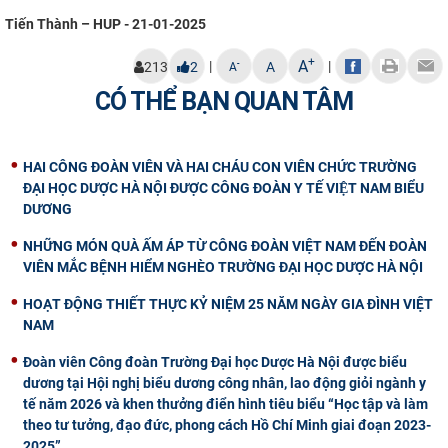
Tiến Thành – HUP - 21-01-2025
+
A
|
|
-
213
2
A
A
CÓ THỂ BẠN QUAN TÂM
HAI CÔNG ĐOÀN VIÊN VÀ HAI CHÁU CON VIÊN CHỨC TRƯỜNG
ĐẠI HỌC DƯỢC HÀ NỘI ĐƯỢC CÔNG ĐOÀN Y TẾ VIỆT NAM BIỂU
DƯƠNG
NHỮNG MÓN QUÀ ẤM ÁP TỪ CÔNG ĐOÀN VIỆT NAM ĐẾN ĐOÀN
VIÊN MẮC BỆNH HIỂM NGHÈO TRƯỜNG ĐẠI HỌC DƯỢC HÀ NỘI
HOẠT ĐỘNG THIẾT THỰC KỶ NIỆM 25 NĂM NGÀY GIA ĐÌNH VIỆT
NAM
Đoàn viên Công đoàn Trường Đại học Dược Hà Nội được biểu
dương tại Hội nghị biểu dương công nhân, lao động giỏi ngành y
tế năm 2026 và khen thưởng điển hình tiêu biểu “Học tập và làm
theo tư tưởng, đạo đức, phong cách Hồ Chí Minh giai đoạn 2023-
2025”