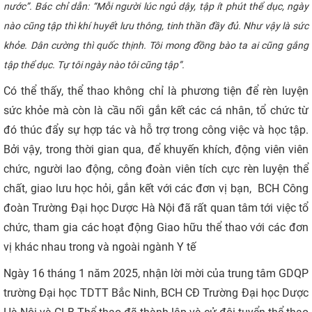
nước”. Bác chỉ dẫn: “Mỗi người lúc ngủ dậy, tập ít phút thể dục, ngày
CỰU NGƯỜI HỌC
nào cũng tập thì khí huyết lưu thông, tinh thần đầy đủ. Như vậy là sức
khỏe. Dân cường thì quốc thịnh. Tôi mong đồng bào ta ai cũng gắng
tập thể dục. Tự tôi ngày nào tôi cũng tập”.
Có thể thấy, thể thao không chỉ là phương tiện để rèn luyện
sức khỏe mà còn là cầu nối gắn kết các cá nhân, tổ chức từ
đó thúc đẩy sự hợp tác và hỗ trợ trong công việc và học tập.
Bởi vậy, trong thời gian qua, để khuyến khích, động viên viên
chức, người lao động, công đoàn viên tích cực rèn luyện thể
chất, giao lưu học hỏi, gắn kết với các đơn vị bạn, BCH Công
đoàn Trường Đại học Dược Hà Nội đã rất quan tâm tới việc tổ
chức, tham gia các hoạt động Giao hữu thể thao với các đơn
vị khác nhau trong và ngoài ngành Y tế
Ngày 16 tháng 1 năm 2025, nhận lời mời của trung tâm GDQP
trường Đại học TDTT Bắc Ninh, BCH CĐ Trường Đại học Dược