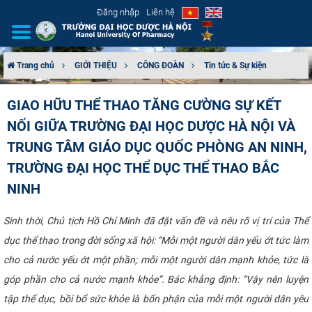
Đăng nhập
Liên hệ
Trang chủ
GIỚI THIỆU
CÔNG ĐOÀN
Tin tức & Sự kiện
GIỚI THIỆU
GIAO HỮU THỂ THAO TĂNG CƯỜNG SỰ KẾT
NỐI GIỮA TRƯỜNG ĐẠI HỌC DƯỢC HÀ NỘI VÀ
CƠ CẤU TỔ CHỨC
TRUNG TÂM GIÁO DỤC QUỐC PHÒNG AN NINH,
TUYỂN SINH
TRƯỜNG ĐẠI HỌC THỂ DỤC THỂ THAO BẮC
NINH
ĐÀO TẠO
Sinh thời, Chủ tịch Hồ Chí Minh đã đặt vấn đề và nêu rõ vị trí của Thể
ĐẢM BẢO CHẤT LƯỢNG
dục thể thao trong đời sống xã hội: “Mỗi một người dân yếu ớt tức làm
cho cả nước yếu ớt một phần; mỗi một người dân mạnh khỏe, tức là
KHOA HỌC CÔNG NGHỆ
góp phần cho cả nước mạnh khỏe”. Bác khẳng định: “Vậy nên luyện
HTQT
tập thể dục, bồi bổ sức khỏe là bổn phận của mỗi một người dân yêu