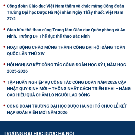
Công đoàn Giáo dục Việt Nam thăm và chúc mừng Công đoàn
Trường Đại học Dược Hà Nội nhân Ngày Thầy thuốc Việt Nam
27/2
Giao hữu thể thao cùng Trung tâm Giáo dục Quốc phòng và An
Ninh, Trường ĐH Thể dục thể thao Bắc Ninh
HOẠT ĐỘNG CHÀO MỪNG THÀNH CÔNG ĐẠI HỘI ĐẢNG TOÀN
QUỐC LẦN THỨ XIV
HỘI NGHỊ SƠ KẾT CÔNG TÁC CÔNG ĐOÀN HỌC KỲ I, NĂM HỌC
2025-2026
TẬP HUẤN NGHIỆP VỤ CÔNG TÁC CÔNG ĐOÀN NĂM 2026 CẬP
NHẬT QUY ĐỊNH MỚI – THỐNG NHẤT CÁCH TRIỂN KHAI – NÂNG
CAO HIỆU QUẢ CHĂM LO NGƯỜI LAO ĐỘNG
CÔNG ĐOÀN TRƯỜNG ĐẠI HỌC DƯỢC HÀ NỘI TỔ CHỨC LỄ KẾT
NẠP ĐOÀN VIÊN MỚI NĂM 2026
TRƯỜNG ĐẠI HỌC DƯỢC HÀ NỘI