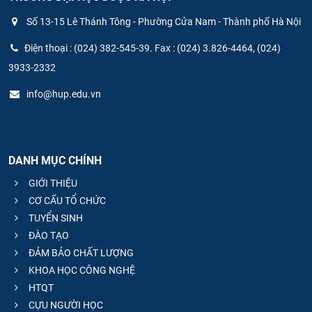
Số 13-15 Lê Thánh Tông - Phường Cửa Nam - Thành phố Hà Nội
Điện thoại : (024) 382-545-39. Fax : (024) 3.826-4464, (024)
3933-2332
info@hup.edu.vn
DANH MỤC CHÍNH
GIỚI THIỆU
CƠ CẤU TỔ CHỨC
TUYỂN SINH
ĐÀO TẠO
ĐẢM BẢO CHẤT LƯỢNG
KHOA HỌC CÔNG NGHỆ
HTQT
CỰU NGƯỜI HỌC