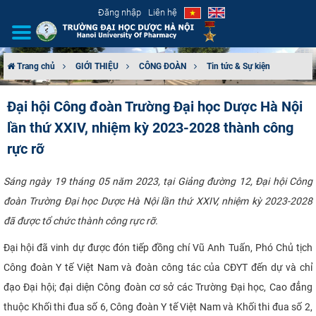
Đăng nhập
Liên hệ
Trang chủ
GIỚI THIỆU
CÔNG ĐOÀN
Tin tức & Sự kiện
GIỚI THIỆU
Đại hội Công đoàn Trường Đại học Dược Hà Nội
lần thứ XXIV, nhiệm kỳ 2023-2028 thành công
CƠ CẤU TỔ CHỨC
rực rỡ
TUYỂN SINH
Sáng ngày 19 tháng 05 năm 2023, tại Giảng đường 12, Đại hội Công
ĐÀO TẠO
đoàn Trường Đại học Dược Hà Nội lần thứ XXIV, nhiệm kỳ 2023-2028
đã được tổ chức thành công rực rỡ.
ĐẢM BẢO CHẤT LƯỢNG
Đại hội đã vinh dự được đón tiếp đồng chí Vũ Anh Tuấn, Phó Chủ tịch
KHOA HỌC CÔNG NGHỆ
Công đoàn Y tế Việt Nam và đoàn công tác của CĐYT đến dự và chỉ
đạo Đại hội; đại diện Công đoàn cơ sở các Trường Đại học, Cao đẳng
HTQT
thuộc Khối thi đua số 6, Công đoàn Y tế Việt Nam và Khối thi đua số 2,