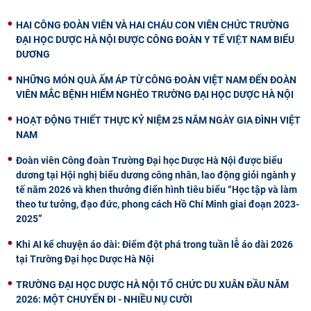
HAI CÔNG ĐOÀN VIÊN VÀ HAI CHÁU CON VIÊN CHỨC TRƯỜNG
ĐẠI HỌC DƯỢC HÀ NỘI ĐƯỢC CÔNG ĐOÀN Y TẾ VIỆT NAM BIỂU
DƯƠNG
NHỮNG MÓN QUÀ ẤM ÁP TỪ CÔNG ĐOÀN VIỆT NAM ĐẾN ĐOÀN
VIÊN MẮC BỆNH HIỂM NGHÈO TRƯỜNG ĐẠI HỌC DƯỢC HÀ NỘI
HOẠT ĐỘNG THIẾT THỰC KỶ NIỆM 25 NĂM NGÀY GIA ĐÌNH VIỆT
NAM
Đoàn viên Công đoàn Trường Đại học Dược Hà Nội được biểu
dương tại Hội nghị biểu dương công nhân, lao động giỏi ngành y
tế năm 2026 và khen thưởng điển hình tiêu biểu “Học tập và làm
theo tư tưởng, đạo đức, phong cách Hồ Chí Minh giai đoạn 2023-
2025”
Khi AI kể chuyện áo dài: Điểm đột phá trong tuần lễ áo dài 2026
tại Trường Đại học Dược Hà Nội
TRƯỜNG ĐẠI HỌC DƯỢC HÀ NỘI TỔ CHỨC DU XUÂN ĐẦU NĂM
2026: MỘT CHUYẾN ĐI - NHIỀU NỤ CƯỜI