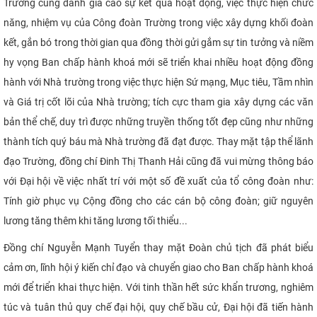
Trường cũng đánh giá cao sự kết quả hoạt động, việc thực hiện chức
năng, nhiệm vụ của Công đoàn Trường trong việc xây dựng khối đoàn
kết, gắn bó trong thời gian qua đồng thời gửi gắm sự tin tưởng và niềm
hy vọng Ban chấp hành khoá mới sẽ triển khai nhiều hoạt động đồng
hành với Nhà trường trong việc thực hiện Sứ mạng, Mục tiêu, Tầm nhìn
và Giá trị cốt lõi của Nhà trường; tích cực tham gia xây dựng các văn
bản thể chế, duy trì được những truyền thống tốt đẹp cũng như những
thành tích quý báu mà Nhà trường đã đạt được. Thay mặt tập thể lãnh
đạo Trường, đồng chí Đinh Thị Thanh Hải cũng đã vui mừng thông báo
với Đại hội về việc nhất trí với một số đề xuất của tổ công đoàn như:
Tính giờ phục vụ Cộng đồng cho các cán bộ công đoàn; giữ nguyên
lương tăng thêm khi tăng lương tối thiểu...
Đồng chí Nguyễn Mạnh Tuyển thay mặt Đoàn chủ tịch đã phát biểu
cảm ơn, lĩnh hội ý kiến chỉ đạo và chuyển giao cho Ban chấp hành khoá
mới để triển khai thực hiện. Với tinh thần hết sức khẩn trương, nghiêm
túc và tuân thủ quy chế đại hội, quy chế bầu cử, Đại hội đã tiến hành