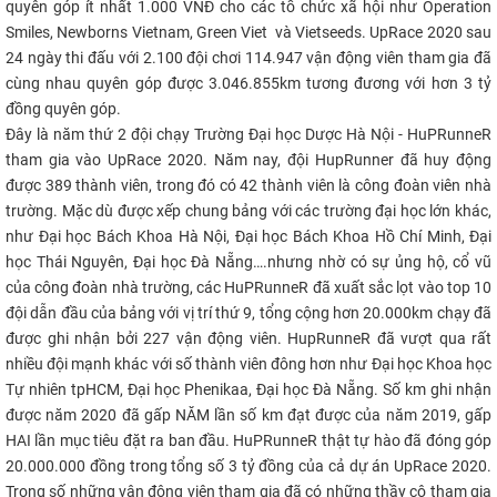
quyên góp ít nhất 1.000 VNĐ cho các tổ chức xã hội như Operation
CỰU NGƯỜI HỌC
Smiles, Newborns Vietnam, Green Viet và Vietseeds.
UpRace 2020 sau
24 ngày thi đấu với 2.100 đội chơi 114.947 vận động viên tham gia đã
cùng nhau quyên góp được 3.046.855km tương đương với hơn 3 tỷ
đồng quyên góp.
Đây là năm thứ 2 đội chạy Trường Đại học Dược Hà Nội - HuPRunneR
tham gia vào UpRace 2020. Năm nay, đội HupRunner đã huy động
được 389 thành viên, trong đó có 42 thành viên là công đoàn viên nhà
trường. Mặc dù được xếp chung bảng với các trường đại học lớn khác,
như Đại học Bách Khoa Hà Nội, Đại học Bách Khoa Hồ Chí Minh, Đại
học Thái Nguyên, Đại học Đà Nẵng….nhưng nhờ có sự ủng hộ, cổ vũ
của công đoàn nhà trường, các HuPRunneR đã xuất sắc lọt vào top 10
đội dẫn đầu của bảng với vị trí thứ 9, tổng cộng hơn 20.000km chạy đã
được ghi nhận bởi 227 vận động viên. HupRunneR đã vượt qua rất
nhiều đội mạnh khác với số thành viên đông hơn như Đại học Khoa học
Tự nhiên tpHCM, Đại học Phenikaa, Đại học Đà Nẵng. Số km ghi nhận
được năm 2020 đã gấp NĂM lần số km đạt được của năm 2019, gấp
HAI lần mục tiêu đặt ra ban đầu. HuPRunneR thật tự hào đã đóng góp
20.000.000 đồng trong tổng số 3 tỷ đồng của cả dự án UpRace 2020.
Trong số những vận động viên tham gia đã có những thầy cô tham gia