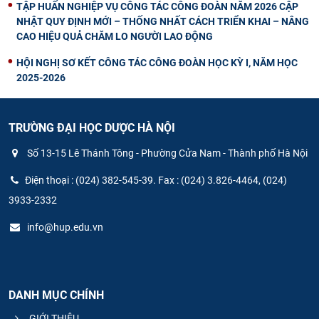
TẬP HUẤN NGHIỆP VỤ CÔNG TÁC CÔNG ĐOÀN NĂM 2026 CẬP
NHẬT QUY ĐỊNH MỚI – THỐNG NHẤT CÁCH TRIỂN KHAI – NÂNG
CAO HIỆU QUẢ CHĂM LO NGƯỜI LAO ĐỘNG
HỘI NGHỊ SƠ KẾT CÔNG TÁC CÔNG ĐOÀN HỌC KỲ I, NĂM HỌC
2025-2026
TRƯỜNG ĐẠI HỌC DƯỢC HÀ NỘI
Số 13-15 Lê Thánh Tông - Phường Cửa Nam - Thành phố Hà Nội
Điện thoại : (024) 382-545-39. Fax : (024) 3.826-4464, (024)
3933-2332
info@hup.edu.vn
DANH MỤC CHÍNH
GIỚI THIỆU