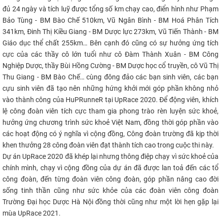
đủ 24 ngày và tích luỹ được tổng số km chạy cao, điển hình như Phạm
Bảo Tùng - BM Bào Chế 510km, Vũ Ngân Bình - BM Hoá Phân Tích
341km, Đinh Thị Kiều Giang - BM Dược lực 273km, Vũ Tiến Thành - BM
Giáo dục thể chất 255km… Bên cạnh đó cũng có sự hưởng ứng tích
cực của các thầy cô lớn tuổi như cô Đàm Thành Xuân - BM Công
Nghiệp Dược, thầy Bùi Hồng Cường - BM Dược học cổ truyền, cô Vũ Thị
Thu Giang - BM Bào Chế… cùng đông đảo các bạn sinh viên, các bạn
cựu sinh viên đã tạo nên những hứng khởi mới góp phần không nhỏ
vào thành công của HuPRunneR tại UpRace 2020. Để động viên, khích
lệ công đoàn viên tích cực tham gia phong trào rèn luyện sức khoẻ,
hưởng ứng chương trình sức khoẻ Việt Nam, đồng thời góp phần vào
các hoạt động có ý nghĩa vì cộng đồng, Công đoàn trường đã kịp thời
khen thưởng 28 công đoàn viên đạt thành tích cao trong cuộc thi này.
Dự án UpRace 2020 đã khép lại nhưng thông điệp chạy vì sức khoẻ của
chính mình, chạy vì cộng đồng của dự án đã được lan toả đến các tổ
công đoàn, đến từng đoàn viên công đoàn, góp phần nâng cao đời
sống tinh thần cũng như sức khỏe của các đoàn viên công đoàn
Trường Đại học Dược Hà Nội đồng thời cũng như một lời hẹn gặp lại
mùa UpRace 2021.