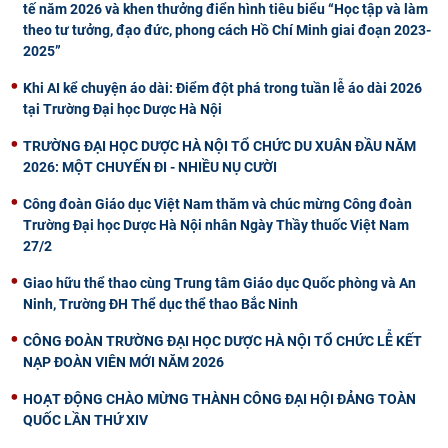
tế năm 2026 và khen thưởng điển hình tiêu biểu “Học tập và làm
theo tư tưởng, đạo đức, phong cách Hồ Chí Minh giai đoạn 2023-
2025”
Khi AI kể chuyện áo dài: Điểm đột phá trong tuần lễ áo dài 2026
tại Trường Đại học Dược Hà Nội
TRƯỜNG ĐẠI HỌC DƯỢC HÀ NỘI TỔ CHỨC DU XUÂN ĐẦU NĂM
2026: MỘT CHUYẾN ĐI - NHIỀU NỤ CƯỜI
Công đoàn Giáo dục Việt Nam thăm và chúc mừng Công đoàn
Trường Đại học Dược Hà Nội nhân Ngày Thầy thuốc Việt Nam
27/2
Giao hữu thể thao cùng Trung tâm Giáo dục Quốc phòng và An
Ninh, Trường ĐH Thể dục thể thao Bắc Ninh
CÔNG ĐOÀN TRƯỜNG ĐẠI HỌC DƯỢC HÀ NỘI TỔ CHỨC LỄ KẾT
NẠP ĐOÀN VIÊN MỚI NĂM 2026
HOẠT ĐỘNG CHÀO MỪNG THÀNH CÔNG ĐẠI HỘI ĐẢNG TOÀN
QUỐC LẦN THỨ XIV