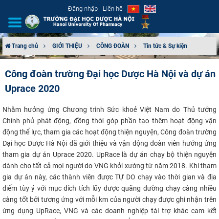
Đăng nhập
Liên hệ
Trang chủ
GIỚI THIỆU
CÔNG ĐOÀN
Tin tức & Sự kiện
GIỚI THIỆU
Công đoàn trường Đại học Dược Hà Nội và dự án
Uprace 2020
CƠ CẤU TỔ CHỨC
Nhằm hưởng ứng Chương trình Sức khoẻ Việt Nam do Thủ tướng
TUYỂN SINH
Chính phủ phát động, đồng thời góp phần tạo thêm hoạt động vận
động thể lực, tham gia các hoạt động thiện nguyện, Công đoàn trường
ĐÀO TẠO
Đại học Dược Hà Nội đã giới thiệu và vận động đoàn viên hưởng ứng
tham gia dự án Uprace 2020. UpRace là dự án chạy bộ thiện nguyện
ĐẢM BẢO CHẤT LƯỢNG
dành cho tất cả mọi người do VNG khởi xướng từ năm 2018. Khi tham
gia dự án này, các thành viên được TỰ DO chạy vào thời gian và địa
KHOA HỌC CÔNG NGHỆ
điểm tùy ý với mục đích tích lũy được quãng đường chạy càng nhiều
càng tốt bởi tương ứng với mỗi km của người chạy được ghi nhận trên
HTQT
ứng dụng UpRace, VNG và các doanh nghiệp tài trợ khác cam kết