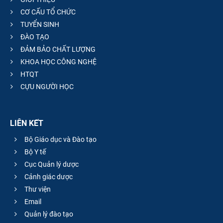
CƠ CẤU TỔ CHỨC
TUYỂN SINH
ĐÀO TẠO
ĐẢM BẢO CHẤT LƯỢNG
KHOA HỌC CÔNG NGHỆ
HTQT
CỰU NGƯỜI HỌC
LIÊN KẾT
Bộ Giáo dục và Đào tạo
Bộ Y tế
Cục Quản lý dược
Cảnh giác dược
Thư viện
Email
Quản lý đào tạo