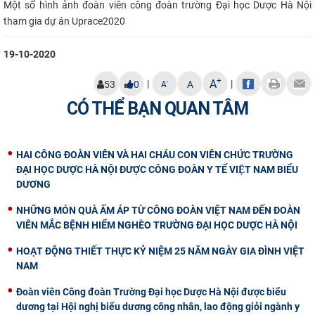
Một số hình ảnh đoàn viên công đoàn trường Đại học Dược Hà Nội
tham gia dự án Uprace2020
19-10-2020
+
A
|
|
-
53
0
A
A
CÓ THỂ BẠN QUAN TÂM
HAI CÔNG ĐOÀN VIÊN VÀ HAI CHÁU CON VIÊN CHỨC TRƯỜNG
ĐẠI HỌC DƯỢC HÀ NỘI ĐƯỢC CÔNG ĐOÀN Y TẾ VIỆT NAM BIỂU
DƯƠNG
NHỮNG MÓN QUÀ ẤM ÁP TỪ CÔNG ĐOÀN VIỆT NAM ĐẾN ĐOÀN
VIÊN MẮC BỆNH HIỂM NGHÈO TRƯỜNG ĐẠI HỌC DƯỢC HÀ NỘI
HOẠT ĐỘNG THIẾT THỰC KỶ NIỆM 25 NĂM NGÀY GIA ĐÌNH VIỆT
NAM
Đoàn viên Công đoàn Trường Đại học Dược Hà Nội được biểu
dương tại Hội nghị biểu dương công nhân, lao động giỏi ngành y