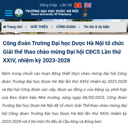
Đăng nhập
Liên hệ
Trang chủ
GIỚI THIỆU
CÔNG ĐOÀN
Tin tức & Sự kiện
GIỚI THIỆU
Công đoàn Trường Đại học Dược Hà Nội tổ chức
Giải thể thao chào mừng Đại hội CĐCS Lần thứ
CƠ CẤU TỔ CHỨC
XXIV, nhiệm kỳ 2023-2028
TUYỂN SINH
Nằm trong chuỗi các hoạt động thiết thực chào mừng Đại hội Công
ĐÀO TẠO
đoàn Trường Đại học Dược Hà Nội lần thứ XXIV, nhiệm kỳ 2023-2028
và Đại hội Công đoàn các cấp, được sự đồng ý của Đảng ủy, phối hợp
ĐẢM BẢO CHẤT LƯỢNG
của Ban Giám hiệu Nhà trường, sáng ngày 06/05/2023, Công đoàn
Trường Đại học Dược Hà Nội đã tổ chức Giải Thể thao chào mừng Đại
KHOA HỌC CÔNG NGHỆ
hội Công đoàn Trường Đại học Dược Hà Nội lần thứ XXIV, nhiệm kỳ
HTQT
2023-2028 với 2 bộ môn thi đấu là Cầu lông và Bóng bàn.