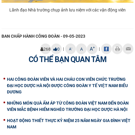
Lãnh đạo Nhà trường chụp ảnh lưu niệm với các vận động viên
BAN CHẤP HÀNH CÔNG ĐOÀN - 09-05-2023
+
A
|
|
-
268
0
A
A
CÓ THỂ BẠN QUAN TÂM
HAI CÔNG ĐOÀN VIÊN VÀ HAI CHÁU CON VIÊN CHỨC TRƯỜNG
ĐẠI HỌC DƯỢC HÀ NỘI ĐƯỢC CÔNG ĐOÀN Y TẾ VIỆT NAM BIỂU
DƯƠNG
NHỮNG MÓN QUÀ ẤM ÁP TỪ CÔNG ĐOÀN VIỆT NAM ĐẾN ĐOÀN
VIÊN MẮC BỆNH HIỂM NGHÈO TRƯỜNG ĐẠI HỌC DƯỢC HÀ NỘI
HOẠT ĐỘNG THIẾT THỰC KỶ NIỆM 25 NĂM NGÀY GIA ĐÌNH VIỆT
NAM