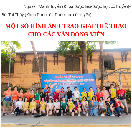
Nguyễn Mạnh Tuyển (Khoa Dược liệu-Dược học cổ truyền)-
Bùi Thị Thúy (Khoa Dược liệu-Dược học cổ truyền)
MỘT SỐ HÌNH ẢNH TRAO GIẢI THỂ THAO
CHO CÁC VẬN ĐỘNG VIÊN