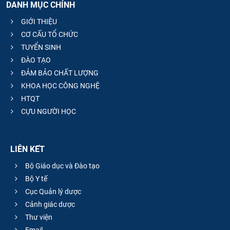
DANH MỤC CHÍNH
GIỚI THIỆU
CƠ CẤU TỔ CHỨC
TUYỂN SINH
ĐÀO TẠO
ĐẢM BẢO CHẤT LƯỢNG
KHOA HỌC CÔNG NGHỆ
HTQT
CỰU NGƯỜI HỌC
LIÊN KẾT
Bộ Giáo dục và Đào tạo
Bộ Y tế
Cục Quản lý dược
Cảnh giác dược
Thư viện