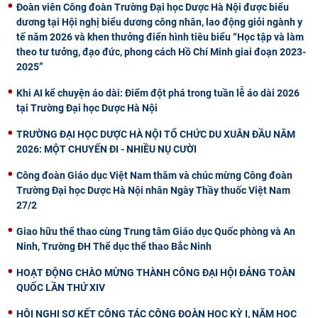
Đoàn viên Công đoàn Trường Đại học Dược Hà Nội được biểu
dương tại Hội nghị biểu dương công nhân, lao động giỏi ngành y
tế năm 2026 và khen thưởng điển hình tiêu biểu “Học tập và làm
theo tư tưởng, đạo đức, phong cách Hồ Chí Minh giai đoạn 2023-
2025”
Khi AI kể chuyện áo dài: Điểm đột phá trong tuần lễ áo dài 2026
tại Trường Đại học Dược Hà Nội
TRƯỜNG ĐẠI HỌC DƯỢC HÀ NỘI TỔ CHỨC DU XUÂN ĐẦU NĂM
2026: MỘT CHUYẾN ĐI - NHIỀU NỤ CƯỜI
Công đoàn Giáo dục Việt Nam thăm và chúc mừng Công đoàn
Trường Đại học Dược Hà Nội nhân Ngày Thầy thuốc Việt Nam
27/2
Giao hữu thể thao cùng Trung tâm Giáo dục Quốc phòng và An
Ninh, Trường ĐH Thể dục thể thao Bắc Ninh
HOẠT ĐỘNG CHÀO MỪNG THÀNH CÔNG ĐẠI HỘI ĐẢNG TOÀN
QUỐC LẦN THỨ XIV
HỘI NGHỊ SƠ KẾT CÔNG TÁC CÔNG ĐOÀN HỌC KỲ I, NĂM HỌC