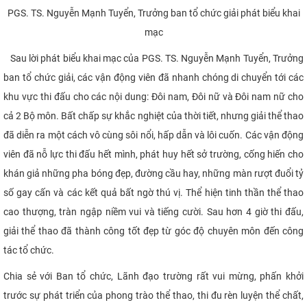
PGS. TS. Nguyễn Mạnh Tuyển, Trưởng ban tổ chức giải phát biểu khai
mạc
Sau lời phát biểu khai mạc của PGS. TS. Nguyễn Mạnh Tuyển, Trưởng
ban tổ chức giải, các vận động viên đã nhanh chóng di chuyển tới các
khu vực thi đấu cho các nội dung: Đôi nam, Đôi nữ và Đôi nam nữ cho
cả 2 Bộ môn. Bất chấp sự khắc nghiệt của thời tiết, nhưng giải thể thao
đã diễn ra một cách vô cùng sôi nổi, hấp dẫn và lôi cuốn. Các vận động
viên đã nỗ lực thi đấu hết mình, phát huy hết sở trường, cống hiến cho
khán giả những pha bóng đẹp, đường cầu hay, những màn rượt đuổi tỷ
số gay cấn và các kết quả bất ngờ thú vị. Thể hiện tinh thần thể thao
cao thượng, tràn ngập niềm vui và tiếng cười. Sau hơn 4 giờ thi đấu,
giải thể thao đã thành công tốt đẹp từ góc độ chuyên môn đến công
tác tổ chức.
Chia sẻ với Ban tổ chức, Lãnh đạo trường rất vui mừng, phấn khởi
trước sự phát triển của phong trào thể thao, thi đu rèn luyện thể chất,