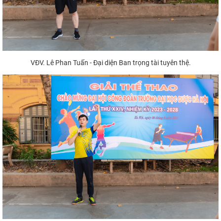
VĐV. Lê Phan Tuấn - Đại diện Ban trọng tài tuyên thệ.