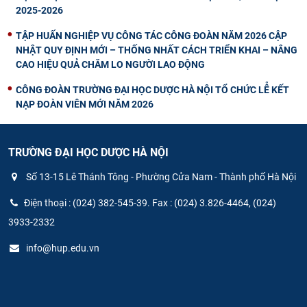
2025-2026
TẬP HUẤN NGHIỆP VỤ CÔNG TÁC CÔNG ĐOÀN NĂM 2026 CẬP
NHẬT QUY ĐỊNH MỚI – THỐNG NHẤT CÁCH TRIỂN KHAI – NÂNG
CAO HIỆU QUẢ CHĂM LO NGƯỜI LAO ĐỘNG
CÔNG ĐOÀN TRƯỜNG ĐẠI HỌC DƯỢC HÀ NỘI TỔ CHỨC LỄ KẾT
NẠP ĐOÀN VIÊN MỚI NĂM 2026
TRƯỜNG ĐẠI HỌC DƯỢC HÀ NỘI
Số 13-15 Lê Thánh Tông - Phường Cửa Nam - Thành phố Hà Nội
Điện thoại : (024) 382-545-39. Fax : (024) 3.826-4464, (024)
3933-2332
info@hup.edu.vn