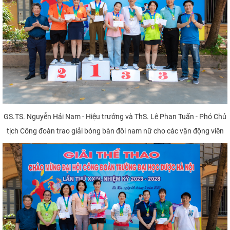
GS.TS. Nguyễn Hải Nam - Hiệu trưởng và ThS. Lê Phan Tuấn - Phó Chủ
tịch Công đoàn trao giải bóng bàn đôi nam nữ cho các vận động viên