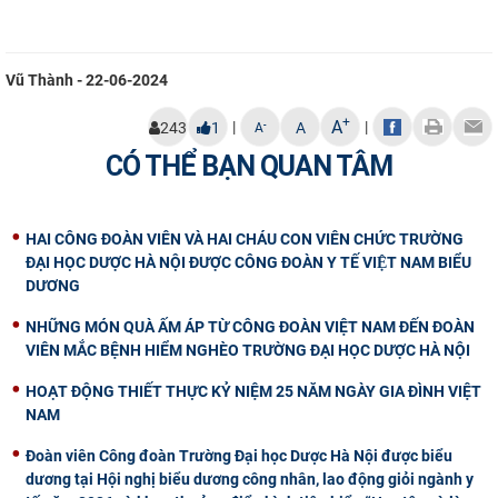
Vũ Thành - 22-06-2024
+
A
|
|
-
243
1
A
A
CÓ THỂ BẠN QUAN TÂM
HAI CÔNG ĐOÀN VIÊN VÀ HAI CHÁU CON VIÊN CHỨC TRƯỜNG
ĐẠI HỌC DƯỢC HÀ NỘI ĐƯỢC CÔNG ĐOÀN Y TẾ VIỆT NAM BIỂU
DƯƠNG
NHỮNG MÓN QUÀ ẤM ÁP TỪ CÔNG ĐOÀN VIỆT NAM ĐẾN ĐOÀN
VIÊN MẮC BỆNH HIỂM NGHÈO TRƯỜNG ĐẠI HỌC DƯỢC HÀ NỘI
HOẠT ĐỘNG THIẾT THỰC KỶ NIỆM 25 NĂM NGÀY GIA ĐÌNH VIỆT
NAM
Đoàn viên Công đoàn Trường Đại học Dược Hà Nội được biểu
dương tại Hội nghị biểu dương công nhân, lao động giỏi ngành y