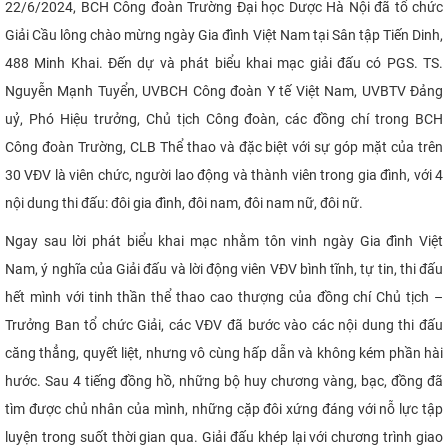
22/6/2024, BCH Công đoàn Trường Đại học Dược Hà Nội đã tổ chức
Giải Cầu lông chào mừng ngày Gia đình Việt Nam tại Sân tập Tiến Dinh,
488 Minh Khai. Đến dự và phát biểu khai mạc giải đấu có PGS. TS.
Nguyễn Mạnh Tuyển, UVBCH Công đoàn Y tế Việt Nam, UVBTV Đảng
uỷ, Phó Hiệu trưởng, Chủ tịch Công đoàn, các đồng chí trong BCH
Công đoàn Trường, CLB Thể thao và đặc biệt với sự góp mặt của trên
30 VĐV là viên chức, người lao động và thành viên trong gia đình, với 4
nội dung thi đấu: đôi gia đình, đôi nam, đôi nam nữ, đôi nữ.
Ngay sau lời phát biểu khai mạc nhằm tôn vinh ngày Gia đình Việt
Nam, ý nghĩa của Giải đấu và lời động viên VĐV bình tĩnh, tự tin, thi đấu
hết mình với tinh thần thể thao cao thượng của đồng chí Chủ tịch –
Trưởng Ban tổ chức Giải, các VĐV đã bước vào các nội dung thi đấu
căng thẳng, quyết liệt, nhưng vô cùng hấp dẫn và không kém phần hài
hước. Sau 4 tiếng đồng hồ, những bộ huy chương vàng, bạc, đồng đã
tìm được chủ nhân của mình, những cặp đôi xứng đáng với nỗ lực tập
luyện trong suốt thời gian qua. Giải đấu khép lại với chương trình giao