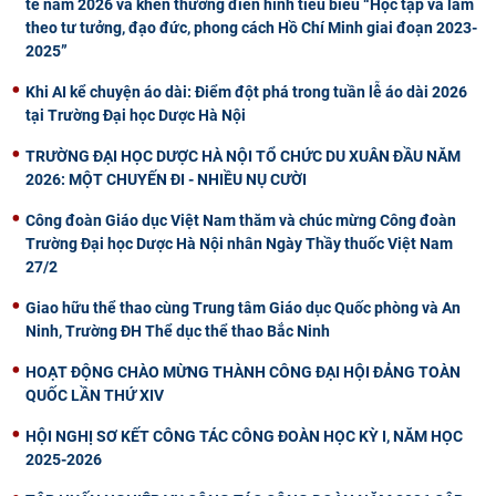
tế năm 2026 và khen thưởng điển hình tiêu biểu “Học tập và làm
theo tư tưởng, đạo đức, phong cách Hồ Chí Minh giai đoạn 2023-
2025”
Khi AI kể chuyện áo dài: Điểm đột phá trong tuần lễ áo dài 2026
tại Trường Đại học Dược Hà Nội
TRƯỜNG ĐẠI HỌC DƯỢC HÀ NỘI TỔ CHỨC DU XUÂN ĐẦU NĂM
2026: MỘT CHUYẾN ĐI - NHIỀU NỤ CƯỜI
Công đoàn Giáo dục Việt Nam thăm và chúc mừng Công đoàn
Trường Đại học Dược Hà Nội nhân Ngày Thầy thuốc Việt Nam
27/2
Giao hữu thể thao cùng Trung tâm Giáo dục Quốc phòng và An
Ninh, Trường ĐH Thể dục thể thao Bắc Ninh
HOẠT ĐỘNG CHÀO MỪNG THÀNH CÔNG ĐẠI HỘI ĐẢNG TOÀN
QUỐC LẦN THỨ XIV
HỘI NGHỊ SƠ KẾT CÔNG TÁC CÔNG ĐOÀN HỌC KỲ I, NĂM HỌC
2025-2026