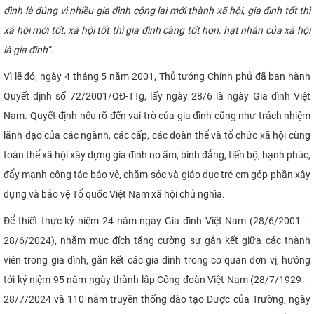
đình là đúng vì nhiều gia đình cộng lại mới thành xã hội, gia đình tốt thì
CỰU NGƯỜI HỌC
xã hội mới tốt, xã hội tốt thì gia đình càng tốt hơn, hạt nhân của xã hội
là gia đình”.
Vì lẽ đó, ngày 4 tháng 5 năm 2001, Thủ tướng Chính phủ đã ban hành
Quyết định số 72/2001/QĐ-TTg, lấy ngày 28/6 là ngày Gia đình Việt
Nam. Quyết định nêu rõ đến vai trò của gia đình cũng như trách nhiệm
lãnh đạo của các ngành, các cấp, các đoàn thể và tổ chức xã hội cùng
toàn thể xã hội xây dựng gia đình no ấm, bình đẳng, tiến bộ, hạnh phúc,
đẩy mạnh công tác bảo vệ, chăm sóc và giáo dục trẻ em góp phần xây
dựng và bảo vệ Tổ quốc Việt Nam xã hội chủ nghĩa.
Để thiết thực kỷ niệm 24 năm ngày Gia đình Việt Nam (28/6/2001 –
28/6/2024), nhằm mục đích tăng cường sự gắn kết giữa các thành
viên trong gia đình, gắn kết các gia đình trong cơ quan đơn vị, hướng
tới kỷ niệm 95 năm ngày thành lập Công đoàn Việt Nam (28/7/1929 –
28/7/2024 và 110 năm truyền thống đào tạo Dược của Trường, ngày