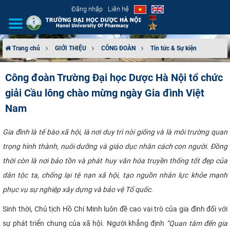
Đăng nhập
Liên hệ
Trang chủ
GIỚI THIỆU
CÔNG ĐOÀN
Tin tức & Sự kiện
GIỚI THIỆU
Công đoàn Trường Đại học Dược Hà Nội tổ chức
giải Cầu lông chào mừng ngày Gia đình Việt
CƠ CẤU TỔ CHỨC
Nam
TUYỂN SINH
Gia đình là tế bào xã hội, là nơi duy trì nòi giống và là môi trường quan
ĐÀO TẠO
trọng hình thành, nuôi dưỡng và giáo dục nhân cách con người. Đồng
thời còn là nơi bảo tồn và phát huy văn hóa truyền thống tốt đẹp của
ĐẢM BẢO CHẤT LƯỢNG
dân tộc ta, chống lại tệ nạn xã hội, tạo nguồn nhân lực khỏe mạnh
phục vụ sự nghiệp xây dựng và bảo vệ Tổ quốc.
KHOA HỌC CÔNG NGHỆ
Sinh thời, Chủ tịch Hồ Chí Minh luôn đề cao vai trò của gia đình đối với
HTQT
sự phát triển chung của xã hội. Người khẳng định
“Quan tâm đến gia