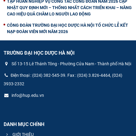
TẬP HUẤN NGHIỆP VỤ CÔNG TÁC CÔNG ĐOÀN NĂM 2026 CẬP
NHẬT QUY ĐỊNH MỚI – THỐNG NHẤT CÁCH TRIỂN KHAI – NÂNG
CAO HIỆU QUẢ CHĂM LO NGƯỜI LAO ĐỘNG
CÔNG ĐOÀN TRƯỜNG ĐẠI HỌC DƯỢC HÀ NỘI TỔ CHỨC LỄ KẾT
NẠP ĐOÀN VIÊN MỚI NĂM 2026
TRƯỜNG ĐẠI HỌC DƯỢC HÀ NỘI
Số 13-15 Lê Thánh Tông - Phường Cửa Nam - Thành phố Hà Nội
Điện thoại : (024) 382-545-39. Fax : (024) 3.826-4464, (024)
3933-2332
info@hup.edu.vn
DANH MỤC CHÍNH
GIỚI THIỆU