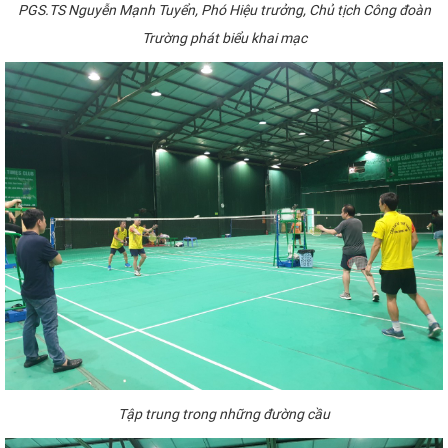
PGS.TS Nguyễn Mạnh Tuyển,
P
hó
H
iệu trưởng,
C
hủ tịch Công đoàn
Trường
phát biểu khai mạ
c
Tập trung trong những đường cầu