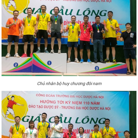
Chủ
nhân bộ huy chương
đôi nam