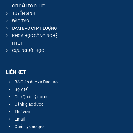
CƠ CẤU TỔ CHỨC
TUYỂN SINH
ĐÀO TẠO
ĐẢM BẢO CHẤT LƯỢNG
KHOA HỌC CÔNG NGHỆ
HTQT
CỰU NGƯỜI HỌC
LIÊN KẾT
Bộ Giáo dục và Đào tạo
Bộ Y tế
Cục Quản lý dược
Cảnh giác dược
Thư viện
Email
Quản lý đào tạo