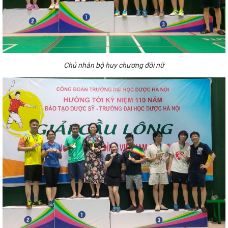
Chủ
nhân bộ huy chương
đôi
nữ