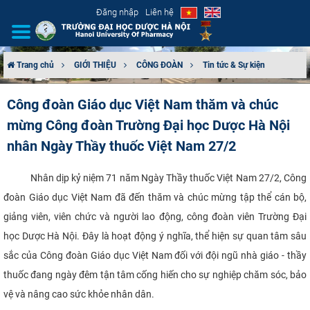
Đăng nhập
Liên hệ
Trang chủ
GIỚI THIỆU
CÔNG ĐOÀN
Tin tức & Sự kiện
GIỚI THIỆU
Công đoàn Giáo dục Việt Nam thăm và chúc
mừng Công đoàn Trường Đại học Dược Hà Nội
CƠ CẤU TỔ CHỨC
nhân Ngày Thầy thuốc Việt Nam 27/2
TUYỂN SINH
Nhân dịp kỷ niệm 71 năm Ngày Thầy thuốc Việt Nam 27/2, Công
ĐÀO TẠO
đoàn Giáo dục Việt Nam đã đến thăm và chúc mừng tập thể cán bộ,
giảng viên, viên chức và người lao động, công đoàn viên Trường Đại
ĐẢM BẢO CHẤT LƯỢNG
học Dược Hà Nội. Đây là hoạt động ý nghĩa, thể hiện sự quan tâm sâu
sắc của Công đoàn Giáo dục Việt Nam đối với đội ngũ nhà giáo - thầy
KHOA HỌC CÔNG NGHỆ
thuốc đang ngày đêm tận tâm cống hiến cho sự nghiệp chăm sóc, bảo
HTQT
vệ và nâng cao sức khỏe nhân dân.