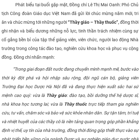
Phát biểu tại buổi gặp mặt, Đồng chí Lê Thị Mai Oanh: Phó Chủ
CỰU NGƯỜI HỌC
tịch Công đoàn Giáo dục Việt Nam đã gửi lời chúc mừng năm mới, tri
ân và chúc mừng tới những người
“Thầy giáo – Thầy thuốc”,
đồng thời
ghi nhận và biểu dương những nỗ lực, tinh thần trách nhiệm cùng sự
cố gắng bền bỉ của tập thể giảng viên, viên chức, người lao động Nhà
trường trong công tác đào tạo, nghiên cứu khoa học và phục vụ cộng
đồng. Đồng chí nhấn mạnh:
“Trong giai đoạn đất nước đang chuyển mình mạnh mẽ, bước vào
thời kỳ đột phá và hội nhập sâu rộng, đội ngũ cán bộ, giảng viên
Trường Đại học Dược Hà Nội đã và đang thực hiện xuất sắc hai sứ
mệnh cao quý: vừa là
Thầy giáo
: đào tạo, bồi dưỡng thế hệ dược sĩ,
nhà khoa học tương lai; vừa là
Thầy thuốc
trực tiếp tham gia nghiên
cứu, tư vấn, chăm sóc và bảo vệ sức khỏe nhân dân. Sự tận tâm, trí tuệ
và nhiệt huyết của các thầy cô là nền tảng quan trọng góp phần khẳng
định vị thế, uy tín của nhà trường, đồng thời đóng góp thiết thực vào sự
phát triển bền vững của ngành Dược và sự nghiệp giáo dục nước nhà