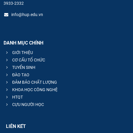
3933-2332
info@hup.edu.vn
DANH MỤC CHÍNH
GIỚI THIỆU
CƠ CẤU TỔ CHỨC
TUYỂN SINH
ĐÀO TẠO
ĐẢM BẢO CHẤT LƯỢNG
KHOA HỌC CÔNG NGHỆ
HTQT
CỰU NGƯỜI HỌC
LIÊN KẾT