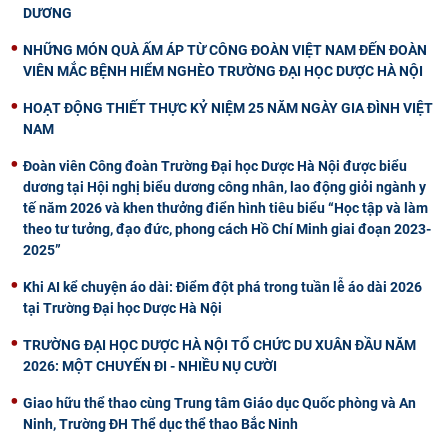
DƯƠNG
NHỮNG MÓN QUÀ ẤM ÁP TỪ CÔNG ĐOÀN VIỆT NAM ĐẾN ĐOÀN
VIÊN MẮC BỆNH HIỂM NGHÈO TRƯỜNG ĐẠI HỌC DƯỢC HÀ NỘI
HOẠT ĐỘNG THIẾT THỰC KỶ NIỆM 25 NĂM NGÀY GIA ĐÌNH VIỆT
NAM
Đoàn viên Công đoàn Trường Đại học Dược Hà Nội được biểu
dương tại Hội nghị biểu dương công nhân, lao động giỏi ngành y
tế năm 2026 và khen thưởng điển hình tiêu biểu “Học tập và làm
theo tư tưởng, đạo đức, phong cách Hồ Chí Minh giai đoạn 2023-
2025”
Khi AI kể chuyện áo dài: Điểm đột phá trong tuần lễ áo dài 2026
tại Trường Đại học Dược Hà Nội
TRƯỜNG ĐẠI HỌC DƯỢC HÀ NỘI TỔ CHỨC DU XUÂN ĐẦU NĂM
2026: MỘT CHUYẾN ĐI - NHIỀU NỤ CƯỜI
Giao hữu thể thao cùng Trung tâm Giáo dục Quốc phòng và An
Ninh, Trường ĐH Thể dục thể thao Bắc Ninh