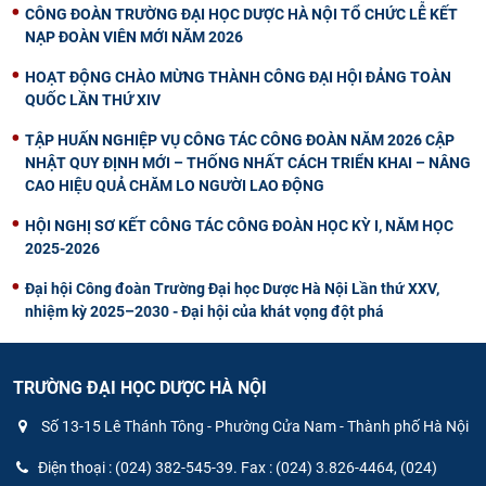
CÔNG ĐOÀN TRƯỜNG ĐẠI HỌC DƯỢC HÀ NỘI TỔ CHỨC LỄ KẾT
NẠP ĐOÀN VIÊN MỚI NĂM 2026
HOẠT ĐỘNG CHÀO MỪNG THÀNH CÔNG ĐẠI HỘI ĐẢNG TOÀN
QUỐC LẦN THỨ XIV
TẬP HUẤN NGHIỆP VỤ CÔNG TÁC CÔNG ĐOÀN NĂM 2026 CẬP
NHẬT QUY ĐỊNH MỚI – THỐNG NHẤT CÁCH TRIỂN KHAI – NÂNG
CAO HIỆU QUẢ CHĂM LO NGƯỜI LAO ĐỘNG
HỘI NGHỊ SƠ KẾT CÔNG TÁC CÔNG ĐOÀN HỌC KỲ I, NĂM HỌC
2025-2026
Đại hội Công đoàn Trường Đại học Dược Hà Nội Lần thứ XXV,
nhiệm kỳ 2025–2030 - Đại hội của khát vọng đột phá
TRƯỜNG ĐẠI HỌC DƯỢC HÀ NỘI
Số 13-15 Lê Thánh Tông - Phường Cửa Nam - Thành phố Hà Nội
Điện thoại : (024) 382-545-39. Fax : (024) 3.826-4464, (024)